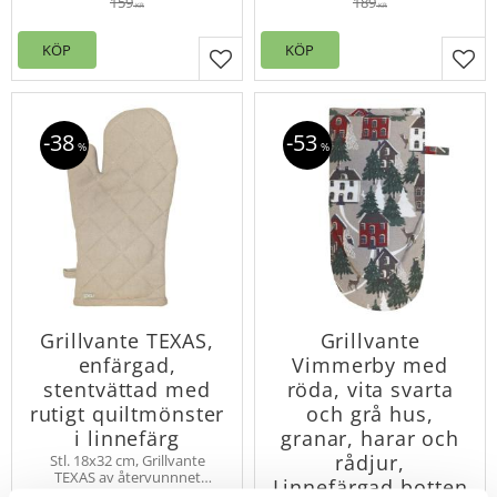
nackband, praktisk ficka på
159
189
KR
KR
magen.
KÖP
KÖP
Lägg till i favoriter
Lägg
38
53
%
%
Grillvante TEXAS,
Grillvante
enfärgad,
Vimmerby med
stentvättad med
röda, vita svarta
rutigt quiltmönster
och grå hus,
i linnefärg
granar, harar och
rådjur,
Stl. 18x32 cm, Grillvante
TEXAS av återvunnnet
Linnefärgad botten
material med en enfärgad