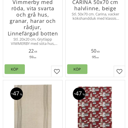
Vimmerby med
CARINA 50x70 cm
röda, vita svarta
halvlinne, beige
och grå hus,
Stl. 50x70 cm. Carina, vacker
kökshandduk med klassisk
granar, harar och
randning. Mix av bomull och
rådjur,
linne för bra
uppsugningsförmåga och
Linnefärgad botten
hållbarhet.
Stl. 20x20 cm, Grytlapp
VIMMERBY med söta hus,
granar och rådjur i
22
50
vinterlandskap, mönstret av
KR
KR
gjort av en svensk designer.
59
95
KR
KR
KÖP
KÖP
Lägg till i favoriter
Lägg
47
47
%
%