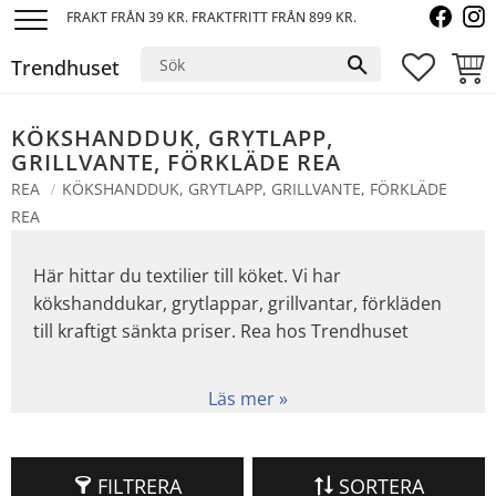
FRAKT FRÅN 39 KR. FRAKTFRITT FRÅN 899 KR.
Meny
Trendhuset
FAVORI
KUND
KÖKSHANDDUK, GRYTLAPP,
GRILLVANTE, FÖRKLÄDE REA
REA
KÖKSHANDDUK, GRYTLAPP, GRILLVANTE, FÖRKLÄDE
REA
Här hittar du textilier till köket. Vi har
kökshanddukar, grytlappar, grillvantar, förkläden
till kraftigt sänkta priser. Rea hos Trendhuset
FILTRERA
SORTERA