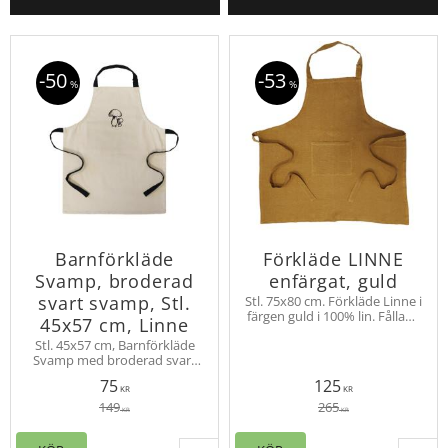
50
53
%
%
Barnförkläde
Förkläde LINNE
Svamp, broderad
enfärgat, guld
svart svamp, Stl.
Stl. 75x80 cm. Förkläde Linne i
färgen guld i 100% lin. Fållade
45x57 cm, Linne
kant och påsydd ficka på
Stl. 45x57 cm, Barnförkläde
magen. Band runt nacken
Svamp med broderad svart
och för att knytas i midjan.
svamp på bröstet. Svart band
75
125
som reglerar storleken.
KR
KR
149
265
KR
KR