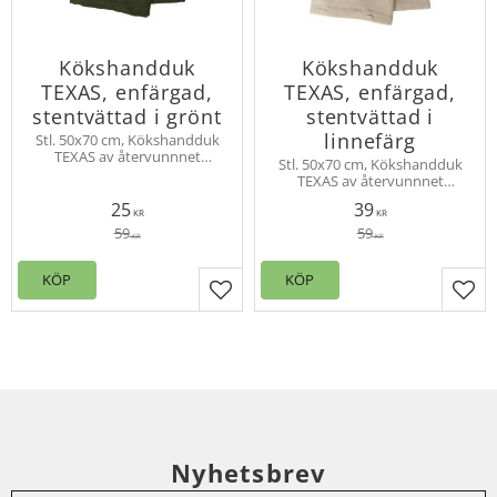
Kökshandduk
Kökshandduk
TEXAS, enfärgad,
TEXAS, enfärgad,
stentvättad i grönt
stentvättad i
linnefärg
Stl. 50x70 cm, Kökshandduk
TEXAS av återvunnnet
Stl. 50x70 cm, Kökshandduk
material med en enfärgad
TEXAS av återvunnnet
stentvättad touch för en
material med en enfärgad
härlig " jeans-immitation".
25
39
stentvättad touch för en
KR
KR
Hank för upphängning
härlig " jeans-immitation".
59
59
KR
KR
Hank för upphängning
KÖP
KÖP
Lägg till i favoriter
Lägg
Nyhetsbrev