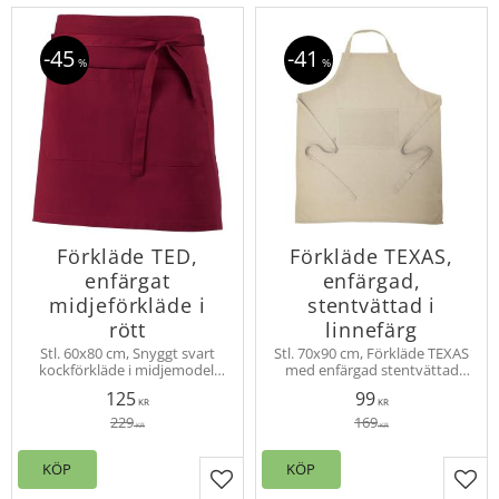
45
41
%
%
Förkläde TED,
Förkläde TEXAS,
enfärgat
enfärgad,
midjeförkläde i
stentvättad i
rött
linnefärg
Stl. 60x80 cm, Snyggt svart
Stl. 70x90 cm, Förkläde TEXAS
kockförkläde i midjemodell
med enfärgad stentvättad
med en stor ficka fram
touch för en härlig " jeans-
125
99
uppdelad i två fack. Skyddar
immitation" Delad ficka på
KR
KR
dina kläder när du serverar
bröstet, reglerbart nackband.
229
169
KR
KR
och lagar mat.
KÖP
KÖP
Lägg till i favoriter
Lägg