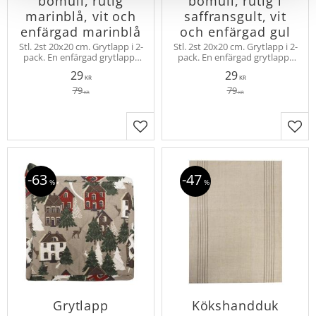
bomull, rutig
bomull, rutig i
marinblå, vit och
saffransgult, vit
enfärgad marinblå
och enfärgad gul
Stl. 2st 20x20 cm. Grytlapp i 2-
Stl. 2st 20x20 cm. Grytlapp i 2-
pack. En enfärgad grytlapp i
pack. En enfärgad grytlapp i
quiltad chambray och en
quiltad chambray och en
29
29
rutig grytlapp. Ögla för
rutig grytlapp. Ögla för
KR
KR
upphängning
upphängning
79
79
KR
KR
Lägg till i favoriter
Lägg
63
47
%
%
Grytlapp
Kökshandduk