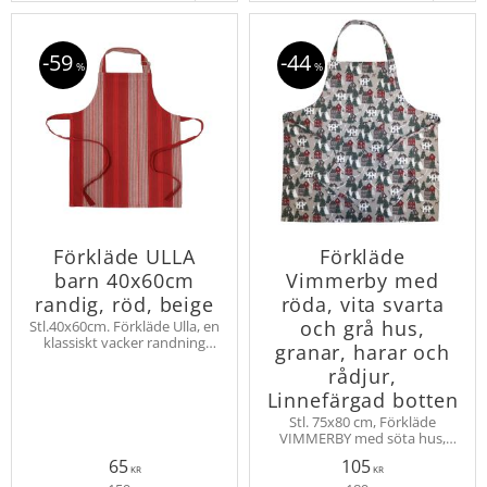
59
44
%
%
Förkläde ULLA
Förkläde
barn 40x60cm
Vimmerby med
randig, röd, beige
röda, vita svarta
och grå hus,
Stl.40x60cm. Förkläde Ulla, en
klassiskt vacker randning
granar, harar och
som för tankarna till en
rådjur,
gammeldags jul. Beige med
röd randning. Barnstorlek,
Linnefärgad botten
ficka på magen.
Stl. 75x80 cm, Förkläde
VIMMERBY med söta hus,
granar, harar och rådjur i
65
105
vinterlandskap. Justerbart
KR
KR