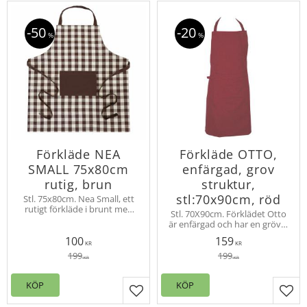
50
20
%
%
Förkläde NEA
Förkläde OTTO,
SMALL 75x80cm
enfärgad, grov
rutig, brun
struktur,
stl:70x90cm, röd
Stl. 75x80cm. Nea Small, ett
rutigt förkläde i brunt med
Stl. 70X90cm. Förklädet Otto
brun ficka på magen och
är enfärgad och har en grövre
bruna band.
struktur i tyget. Känslan med
100
159
hela serien Otto är en
KR
KR
gammaldags och rustik stil.
199
199
KR
KR
KÖP
KÖP
Lägg till i favoriter
Lägg