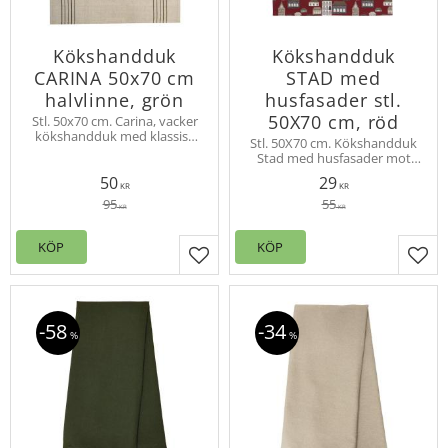
Kökshandduk
Kökshandduk
CARINA 50x70 cm
STAD med
halvlinne, grön
husfasader stl.
50X70 cm, röd
Stl. 50x70 cm. Carina, vacker
kökshandduk med klassisk
Stl. 50X70 cm. Kökshandduk
randning. Mix av bomull och
Stad med husfasader mot
linne för bra
mörkröd bakgrund.
uppsugningsförmåga och
50
29
KR
KR
hållbarhet.
95
55
KR
KR
KÖP
KÖP
Lägg till i favoriter
Lägg
58
34
%
%