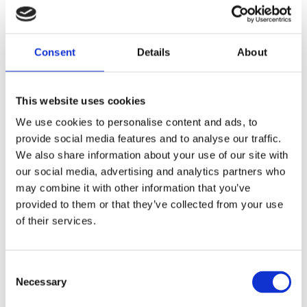
Stl. 15x30 cm, Grillvante
stentvättad touch för en
VIMMERBY med söta hus,
härlig " jeans-immitation".
granar och rådjur i
49
40
vinterlandskap, mönstret av
KR
KR
gjort av en svensk designer.
79
85
Consent
Details
About
KR
KR
Hank för upphängning.
KÖP
KÖP
Lägg till i favoriter
Lägg
This website uses cookies
SUPERPRIS
SUPERPRIS
We use cookies to personalise content and ads, to
63
51
provide social media features and to analyse our traffic.
%
%
We also share information about your use of our site with
our social media, advertising and analytics partners who
may combine it with other information that you’ve
provided to them or that they’ve collected from your use
of their services.
Grytlapp BELLA, 2-
Grytlapp MELKER,
Consent
pack, återvunnen
2-pack, återvunnen
Necessary
Selection
bomull, rutig i rost
bomull, randig och
och vitt och
enfärgad, grå och