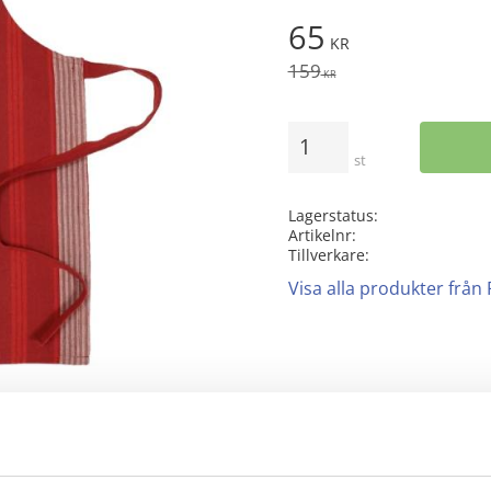
Nedsatt pris:
65
KR
Ordinarie pris:
159
KR
Antal
st
Lagerstatus
Artikelnr
Tillverkare
Visa alla produkter från