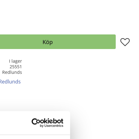
Lägg till
Köp
I lager
25551
Redlunds
 Redlunds