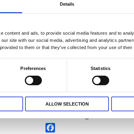
Details
och rött och som löpare, multibandslängder, grillvante, gryt
e content and ads, to provide social media features and to analy
 our site with our social media, advertising and analytics partn
 provided to them or that they’ve collected from your use of their
Preferences
Statistics
ALLOW SELECTION
Dela med dig
Facebook