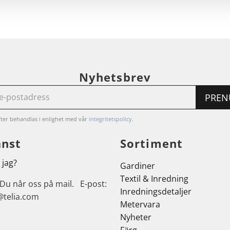
Nyhetsbrev
PREN
ter behandlas i enlighet med vår
integritetspolicy
.
änst
Sortiment
 jag?
Gardiner
Textil & Inredning
 Du når oss på mail. E-post:
Inredningsdetaljer
@telia.com
Metervara
Nyheter