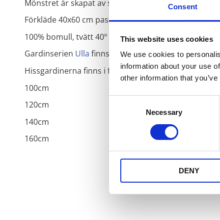
Mönstret är skapat av svensk designer.
Consent
Förkläde 40x60 cm passande för den lilla hjälpredan.
100% bomull, tvätt 40º
This website uses cookies
Gardinserien
Ulla
finns i två färgställningar, beige 
We use cookies to personalis
information about your use of
Hissgardinerna finns i följande bredder:
other information that you’ve
100cm
Consent
120cm
Necessary
Selection
140cm
160cm
DENY