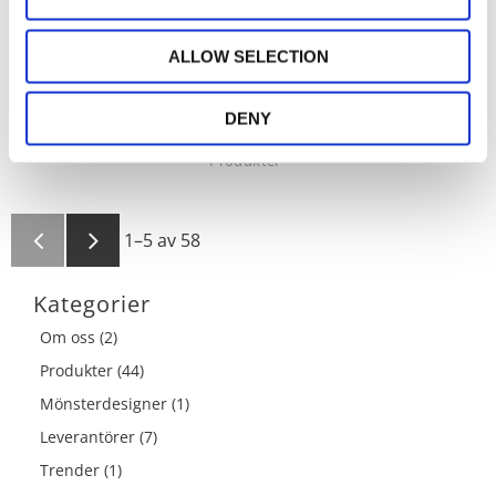
butiken
1 juni 2025
Runda dukar
ALLOW SELECTION
Vi har massor med fina runda dukar
DENY
Produkter
1–
5
av
58
Kategorier
Om oss (2)
Produkter (44)
Mönsterdesigner (1)
Leverantörer (7)
Trender (1)