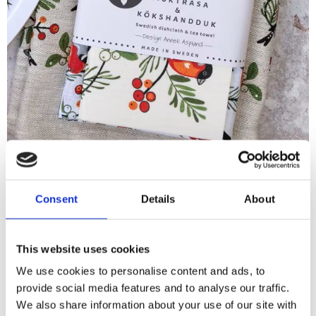
butiken
11 december 2025
Consent
Details
About
Julklappstips!
This website uses cookies
Bästa julklappstipsen hittar du hos oss!
We use cookies to personalise content and ads, to
Produkter
provide social media features and to analyse our traffic.
We also share information about your use of our site with