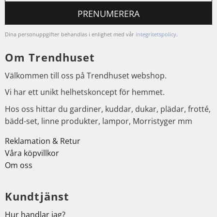
PRENUMERERA
Dina personuppgifter behandlas i enlighet med vår
integritetspolicy
.
Om Trendhuset
Välkommen till oss på Trendhuset webshop.
Vi har ett unikt helhetskoncept för hemmet.
Hos oss hittar du gardiner, kuddar, dukar, plädar, frotté,
bädd-set, linne produkter, lampor, Morristyger mm
Reklamation & Retur
Våra köpvillkor
Om oss
Kundtjänst
Hur handlar jag?