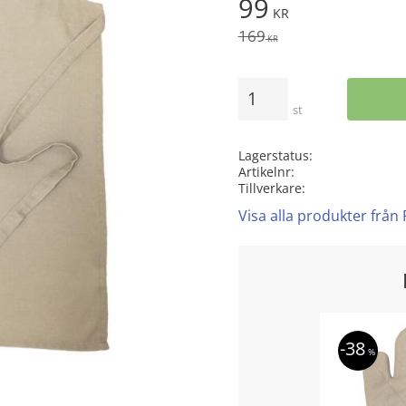
Nedsatt pris:
99
KR
Ordinarie pris:
169
KR
Antal
st
Lagerstatus
Artikelnr
Tillverkare
Visa alla produkter från
38
%