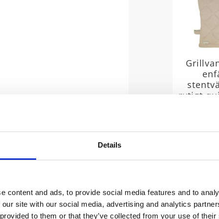
Grillva
enf
stentv
rutigt qu
lin
Stl. 18x32
TEXAS av
mater
enfärgad
Details
touch fö
jeans-i
e content and ads, to provide social media features and to analy
 our site with our social media, advertising and analytics partn
 provided to them or that they’ve collected from your use of their