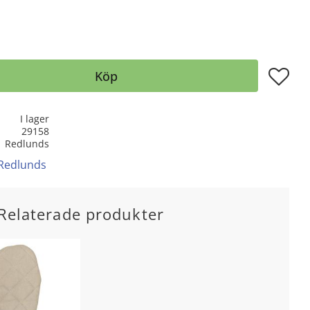
Lägg till
Köp
I lager
29158
Redlunds
 Redlunds
Relaterade produkter