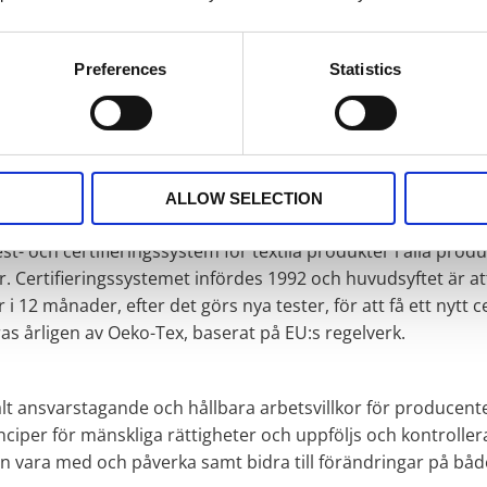
 är kul, men ibland kan ingredienserna vilja smita från kastr
mmer.
Preferences
Statistics
ALLOW SELECTION
 och certifieringssystem för textila produkter i alla produkt
. Certifieringssystemet infördes 1992 och huvudsyftet är at
i 12 månader, efter det görs nya tester, för att få ett nytt c
s årligen av Oeko-Tex, baserat på EU:s regelverk.
cialt ansvarstagande och hållbara arbetsvillkor för producen
nciper för mänskliga rättigheter och uppföljs och kontroll
 vara med och påverka samt bidra till förändringar på både 