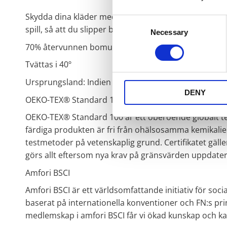
Skydda dina kläder med ett fint förkläde. Att laga mat
Consent
spill, så att du slipper byta outfit innan gästerna ko
Necessary
Selection
70% återvunnen bomull 30% återvunnen polyester .
Tvättas i 40º
Ursprungsland: Indien
DENY
OEKO-TEX® Standard 100
OEKO-TEX® Standard 100 är ett oberoende globalt test-
färdiga produkten är fri från ohälsosamma kemikalier
testmetoder på vetenskaplig grund. Certifikatet gäller 
görs allt eftersom nya krav på gränsvärden uppdatera
Amfori BSCI
Amfori BSCI är ett världsomfattande initiativ för so
baserat på internationella konventioner och FN:s pri
medlemskap i amfori BSCI får vi ökad kunskap och kan