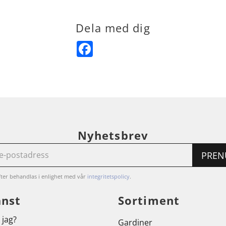
Dela med dig
Facebook
Nyhetsbrev
PREN
ter behandlas i enlighet med vår
integritetspolicy
.
änst
Sortiment
 jag?
Gardiner