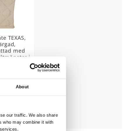
nte TEXAS,
ärgad,
ättad med
iltmönster i
nefärg
 cm, Grillvante
 återvunnnet
ial med en
49
 stentvättad
KR
About
r en härlig "
79
KR
mmitation".
KÖP
Lägg till i favoriter
se our traffic. We also share
ers who may combine it with
 services.