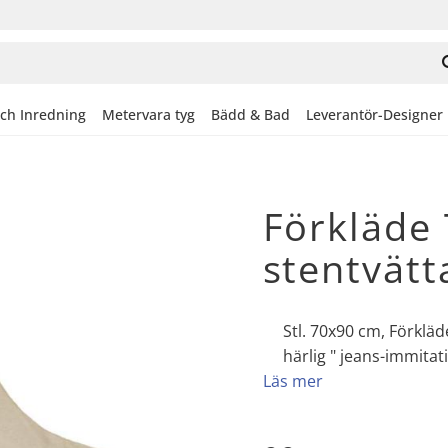
och Inredning
Metervara tyg
Bädd & Bad
Leverantör-Designer
Förkläde 
stentvätt
Stl. 70x90 cm, Förklä
härlig " jeans-immitat
Läs mer