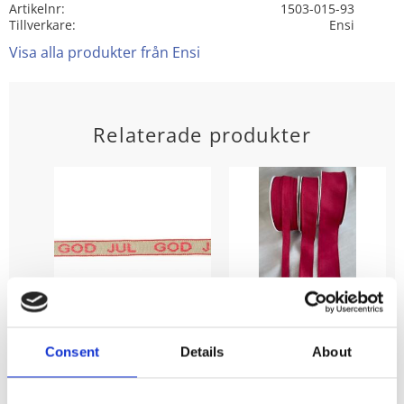
Artikelnr
1503-015-93
Tillverkare
Ensi
Visa alla produkter från Ensi
Relaterade produkter
Textilband GOD
Textilband,
Consent
Details
About
JUL 10 mm,
enfärgat matt
röd/linne
mörkrött band i
två bredder
Stl 10 mm bredd.