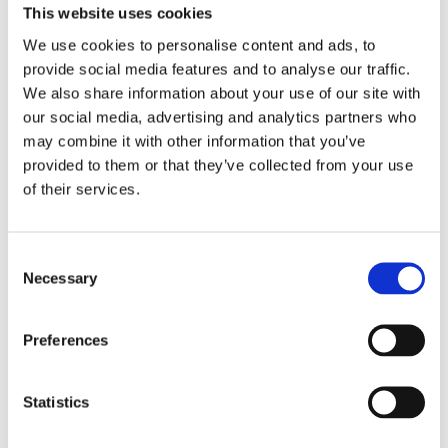
Textilband med
This website uses cookies
Stl: Bredd 12 och
God Jul invävt i rött
38mm. Enfärgat
19
på linnefärgad
KR
We use cookies to personalise content and ads, to
mörkrött matt
bakgrund.
8
textilband i två
KR
provide social media features and to analyse our traffic.
Lämpligt för pyssel
olika bredder.
och dekoration.
We also share information about your use of our site with
Band för pyssel,
INFO
Finns i tre olika
kransar och
färger.
our social media, advertising and analytics partners who
Lägg till i favoriter
INFO
dekorationer. Hel
rulle innehåller
Lägg t
may combine it with other information that you’ve
20m
provided to them or that they’ve collected from your use
of their services.
Söker du flera
RÖDA BAND
som passar
Consent
tillsammans med detta band så följ länken så
Necessary
Selection
finner du dessa
Hel rulle innehåller 18m.
Preferences
Band för pyssel, kransar och dekorationer. Blanda
olika band i dina dekorationer det blir så snyggt!
Statistics
Alla band mäts av efter din begäran och får ej
returneras.