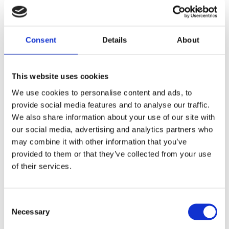
Relaterade produkter
Consent
Details
About
This website uses cookies
We use cookies to personalise content and ads, to
provide social media features and to analyse our traffic.
We also share information about your use of our site with
our social media, advertising and analytics partners who
Textilband GOD
Textilband GOD
may combine it with other information that you’ve
JUL 10 mm,
JUL 10 mm,
vit/linne
svart/linne
provided to them or that they’ve collected from your use
Stl 10 mm bredd.
Stl 10 mm bredd.
of their services.
Textilband med
Textilband med
God Jul invävt i vitt
God Jul invävt i
19
19
på linnefärgad
svart på
KR
KR
bakgrund.
linnefärgad
Consent
Lämpligt för pyssel
bakgrund.
Necessary
och dekoration.
Lämpligt för pyssel
Selection
INFO
INFO
Finns i tre olika
och dekoration.
färger.
Finns i tre olika
Lägg till i favoriter
Lägg t