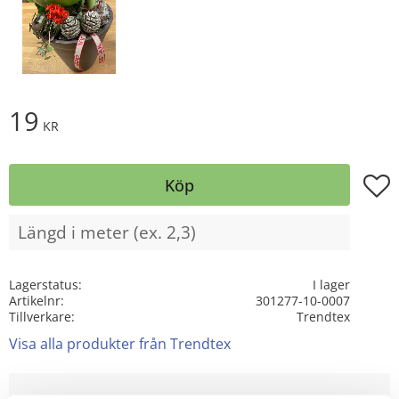
19
KR
Lägg t
Köp
Lagerstatus
I lager
Artikelnr
301277-10-0007
Tillverkare
Trendtex
Visa alla produkter från Trendtex