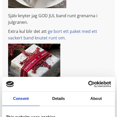
Själv knyter jag GOD JUL band runt grenarna i
julgranen.
Extra kul blir det att
ge bort ett paket med ett
vackert band knutet runt om.
Man kan knyta
band runt blockljus
(Ha bara koll på
att det inte tar eld)
Consent
Details
About