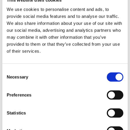
This website uses cookies
We use cookies to personalise content and ads, to
Jutegarn eller Flaxcordel
som det också heter
provide social media features and to analyse our traffic.
använder jag till allt. Runt paket, runt ljus, när jag
We also share information about your use of our site with
binder blommor, till mina vimplar, till att knyta fast
our social media, advertising and analytics partners who
etiketter och kort. Tillverka dina egna servettringar
may combine it with other information that you’ve
med hjälp av jutegarn. Superbilligt och
provided to them or that they’ve collected from your use
superenkelt. Dra snöret ett par varv runt servetten
of their services.
och stick ner ett vacker kvist bakom bandet. Till jul
kan du använda det röda bandet och sticka ner en
Consent
grankvist. Till midsommar använder du en
Necessary
Selection
prästkrage. Ska du göra en dukning till ett gäng
jägare så kan du använda vårt fina
älgband.
Preferences
Statistics