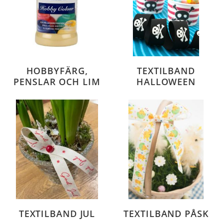
jag.
Textilband och jutegarn för dekoration, pyssel
och skapande
HOBBYFÄRG,
TEXTILBAND
PENSLAR OCH LIM
HALLOWEEN
TEXTILBAND JUL
TEXTILBAND PÅSK