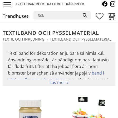
FRAKT FRÅN 39 KR. FRAKTFRITT FRÅN 899 KR.
Meny
Trendhuset
FAVORI
KUND
TEXTILBAND OCH PYSSELMATERIAL
TEXTIL OCH INREDNING
TEXTILBAND OCH PYSSELMATERIAL
Textilband för dekoration är ju bara så himla kul.
Användningsområdet är oändligt om bara fantasin
får flöda fritt. Efter att ha jobbat flera år inom
blomster branschen så använder jag själv
band i
nästan alla mina planteringar
. Jag sätter band runt
servetterna när jag dukar. Jag knyter band runt
mina blockljus (Kolla bara så att det inte tar eld) Jag
är galet förtjust i
jutegarn
tillsammans med
vaxat
papper
. Skrynklar ihop vaxat papper runt en kruka
och knyter ihop med
jutegarn.
Supersnyggt tycker