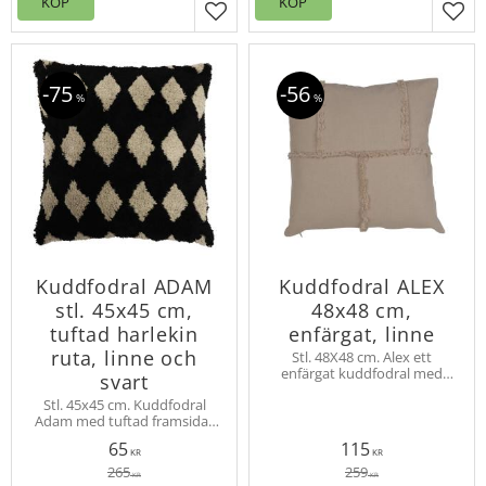
KÖP
KÖP
Lägg till i favoriter
Lägg
75
56
%
%
Kuddfodral ADAM
Kuddfodral ALEX
stl. 45x45 cm,
48x48 cm,
tuftad harlekin
enfärgat, linne
ruta, linne och
Stl. 48X48 cm. Alex ett
enfärgat kuddfodral med
svart
bård av frans i samma färg
Stl. 45x45 cm. Kuddfodral
som bildar ett rutmönster.
Adam med tuftad framsida i
Här i färgen linne, finns i flera
stilrent mönster. Enfärgad
färger.
65
115
slät baksida, dold dragkedja
KR
KR
nertill.
265
259
KR
KR