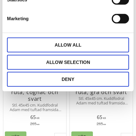
75
75
Marketing
%
%
ALLOW ALL
ALLOW SELECTION
Kuddfodral ADAM
Kuddfodral ADAM
stl. 45x45 cm,
stl. 45x45 cm,
DENY
tuftad harlekin
tuftad harlekin
ruta, cognac och
ruta, grå och svart
svart
Stl. 45x45 cm. Kuddfodral
Adam med tuftad framsida i
Stl. 45x45 cm. Kuddfodral
stilrent mönster. Enfärgad
Adam med tuftad framsida i
slät baksida, dold dragkedja
stilrent mönster. Enfärgad
nertill.
65
65
slät baksida, dold dragkedja
KR
KR
nertill.
265
265
KR
KR