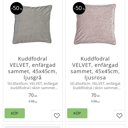
50
50
%
%
Kuddfodral
Kuddfodral
VELVET, enfärgad
VELVET, enfärgad
sammet, 45x45cm,
sammet, 45x45cm,
ljusgrå
ljusrosa
Stl.45x45cm. VELVET, enfärgat
Stl.45x45cm. VELVET, enfärgat
kuddfodral i skön sammet
kuddfodral i skön sammet
med vacker lyster.
med vacker lyster.
70
70
Innerkudde köps separat.
Innerkudde köps separat.
KR
KR
Velvet finns även som
Velvet finns även som
139
139
KR
KR
gardinlängd.
gardinlängd.
KÖP
KÖP
Lägg till i favoriter
Lägg