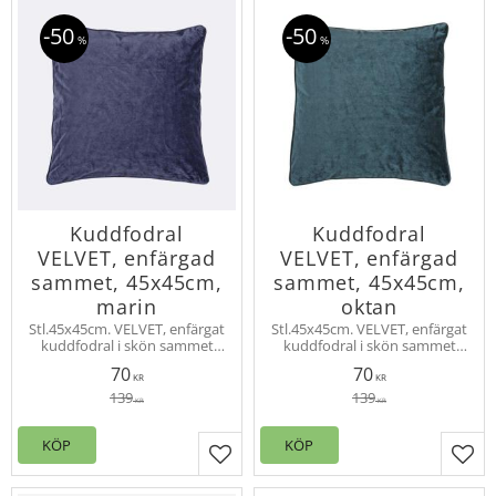
50
50
%
%
Kuddfodral
Kuddfodral
VELVET, enfärgad
VELVET, enfärgad
sammet, 45x45cm,
sammet, 45x45cm,
marin
oktan
Stl.45x45cm. VELVET, enfärgat
Stl.45x45cm. VELVET, enfärgat
kuddfodral i skön sammet
kuddfodral i skön sammet
med vacker lyster.
med vacker lyster.
70
70
Innerkudde köps separat.
Innerkudde köps separat.
KR
KR
Velvet finns även som
Velvet finns även som
139
139
KR
KR
gardinlängd.
gardinlängd.
KÖP
KÖP
Lägg till i favoriter
Lägg