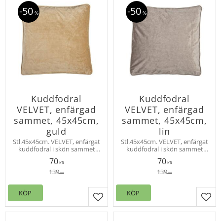
50
50
%
%
Kuddfodral
Kuddfodral
VELVET, enfärgad
VELVET, enfärgad
sammet, 45x45cm,
sammet, 45x45cm,
guld
lin
Stl.45x45cm. VELVET, enfärgat
Stl.45x45cm. VELVET, enfärgat
kuddfodral i skön sammet
kuddfodral i skön sammet
med vacker lyster.
med vacker lyster.
70
70
Innerkudde köps separat.
Innerkudde köps separat.
KR
KR
Velvet finns även som
Velvet finns även som
139
139
KR
KR
gardinlängd.
gardinlängd.
KÖP
KÖP
Lägg till i favoriter
Lägg