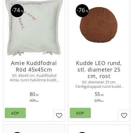
74
76
%
%
Amie Kuddfodral
Kudde LEO rund,
Röd 45x45cm
stl. diameter 25
cm, rost
Stl. 45x45 cm. Kuddfodral
Amie, tunn halvlinne kvalité
Stl. diameter 25 cm.
med tvättad känsla.
Färdigstoppad rund kudde
Knytband i nederkant,
Leo av mjuk teddy, 350 gsm.
broderat rött mönster i ena
80
55
Finns i flera färger, här i
KR
KR
hörnet på beige botten
färgen rost.
309
229
KR
KR
KÖP
KÖP
Lägg till i favoriter
Lägg