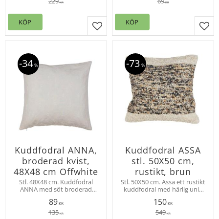
229
69
KR
KR
KÖP
KÖP
Lägg till i favoriter
Lägg
34
73
%
%
Kuddfodral ANNA,
Kuddfodral ASSA
broderad kvist,
stl. 50X50 cm,
48X48 cm Offwhite
rustikt, brun
Stl. 48X48 cm. Kuddfodral
Stl. 50X50 cm. Assa ett rustikt
ANNA med söt broderad
kuddfodral med härlig unik
kvist. I serien ANNA finns det
känsla i bruna och beige
89
150
servetter, dukar,
toner. Baksidan är slät.
KR
KR
gardinlängder, kappor och
135
549
KR
KR
kuddfodral.