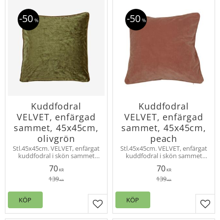
50
50
%
%
Kuddfodral
Kuddfodral
VELVET, enfärgad
VELVET, enfärgad
sammet, 45x45cm,
sammet, 45x45cm,
olivgrön
peach
Stl.45x45cm. VELVET, enfärgat
Stl.45x45cm. VELVET, enfärgat
kuddfodral i skön sammet
kuddfodral i skön sammet
med vacker lyster.
med vacker lyster.
70
70
Innerkudde köps separat.
Innerkudde köps separat.
KR
KR
Velvet finns även som
Velvet finns även som
139
139
KR
KR
gardinlängd.
gardinlängd.
KÖP
KÖP
Lägg till i favoriter
Lägg