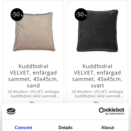
50
50
%
%
Kuddfodral
Kuddfodral
VELVET, enfärgad
VELVET, enfärgad
sammet, 45x45cm,
sammet, 45x45cm,
sand
svart
Stl.45x45cm. VELVET, enfärgat
Stl.45x45cm. VELVET, enfärgat
kuddfodral i skön sammet
kuddfodral i skön sammet
med vacker lyster.
med vacker lyster.
70
70
Innerkudde köps separat.
Innerkudde köps separat.
KR
KR
Velvet finns även som
Velvet finns även som
139
139
KR
KR
gardinlängd.
gardinlängd.
KÖP
KÖP
Lägg till i favoriter
Lägg
Consent
Details
About