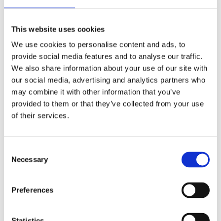
36
50
This website uses cookies
%
%
We use cookies to personalise content and ads, to
provide social media features and to analyse our traffic.
We also share information about your use of our site with
our social media, advertising and analytics partners who
may combine it with other information that you’ve
provided to them or that they’ve collected from your use
Kuddfodral
Kuddfodral
of their services.
VELVET, enfärgad
VELVET, enfärgad
sammet, 50x90cm,
sammet, grå
ljusrosa
Stl.45x45cm. VELVET, enfärgat
Consent
kuddfodral i skön sammet
Stl.50x90cm. VELVET, enfärgat
Necessary
med vacker lyster.
Selection
kuddfodral i skön sammet
Innerkudde köps separat.
med vacker lyster.
Velvet finns även som
115
70
Innerkudde köps separat.
KR
KR
gardinlängd.
Velvet finns även som
179
139
Preferences
KR
KR
gardinlängd.
KÖP
KÖP
Lägg till i favoriter
Lägg
Statistics