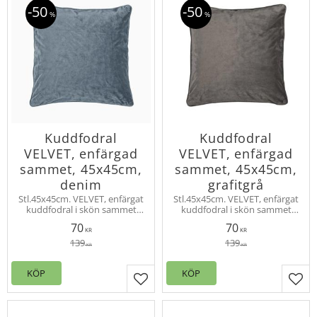
50
50
%
%
Kuddfodral
Kuddfodral
VELVET, enfärgad
VELVET, enfärgad
sammet, 45x45cm,
sammet, 45x45cm,
denim
grafitgrå
Stl.45x45cm. VELVET, enfärgat
Stl.45x45cm. VELVET, enfärgat
kuddfodral i skön sammet
kuddfodral i skön sammet
med vacker lyster.
med vacker lyster.
70
70
Innerkudde köps separat.
Innerkudde köps separat.
KR
KR
Velvet finns även som
Velvet finns även som
139
139
KR
KR
gardinlängd.
gardinlängd.
KÖP
KÖP
Lägg till i favoriter
Lägg