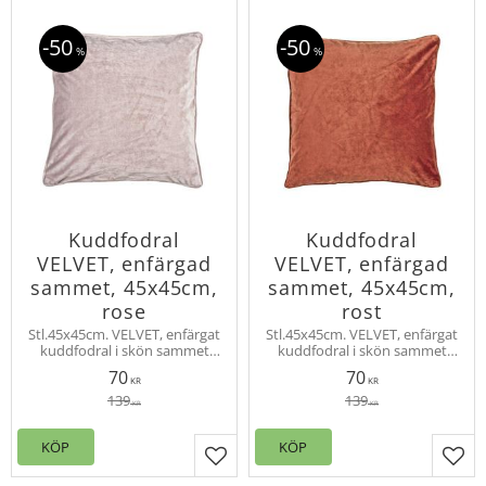
50
50
%
%
Kuddfodral
Kuddfodral
VELVET, enfärgad
VELVET, enfärgad
sammet, 45x45cm,
sammet, 45x45cm,
rose
rost
Stl.45x45cm. VELVET, enfärgat
Stl.45x45cm. VELVET, enfärgat
kuddfodral i skön sammet
kuddfodral i skön sammet
med vacker lyster.
med vacker lyster.
70
70
Innerkudde köps separat.
Innerkudde köps separat.
KR
KR
Velvet finns även som
Velvet finns även som
139
139
KR
KR
gardinlängd.
gardinlängd.
KÖP
KÖP
Lägg till i favoriter
Lägg