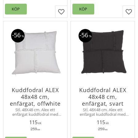
KÖP
KÖP
Lägg till i favoriter
Lägg
56
56
%
%
Kuddfodral ALEX
Kuddfodral ALEX
48x48 cm,
48x48 cm,
enfärgat, offwhite
enfärgat, svart
Stl. 48X48 cm. Alex ett
Stl. 48X48 cm. Alex ett
enfärgat kuddfodral med
enfärgat kuddfodral med
bård av frans i samma färg
bård av frans i samma färg
115
115
som bildar ett rutmönster.
som bildar ett rutmönster.
KR
KR
Här i offwhite, finns i flera
Finns i flera färger, här i svart.
259
259
KR
KR
färger.