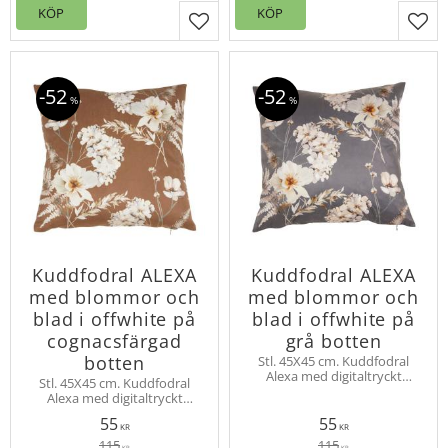
KÖP
KÖP
Lägg till i favoriter
Lägg
52
52
%
%
Kuddfodral ALEXA
Kuddfodral ALEXA
med blommor och
med blommor och
blad i offwhite på
blad i offwhite på
cognacsfärgad
grå botten
botten
Stl. 45X45 cm. Kuddfodral
Alexa med digitaltryckt
Stl. 45X45 cm. Kuddfodral
blommönster på båda sidor.
Alexa med digitaltryckt
Tillverkad i tunn
blommönster på båda sidor.
sammetskvalité. Försluts
55
55
Tillverkad i tunn
KR
KR
med dragkedja
sammetskvalité. Försluts
115
115
KR
KR