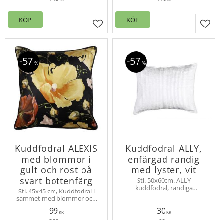
med dragkedja
KÖP
KÖP
Lägg till i favoriter
Lägg
57
57
%
%
Kuddfodral ALEXIS
Kuddfodral ALLY,
med blommor i
enfärgad randig
gult och rost på
med lyster, vit
svart bottenfärg
Stl. 50x60cm. ALLY
kuddfodral, randiga
Stl. 45x45 cm, Kuddfodral i
stickningar. Finns även som
sammet med blommor och
överkast till enkel- och
passpoal runt kanten och
dubbelsäng.
99
30
med dold dragkedja nedtill.
KR
KR