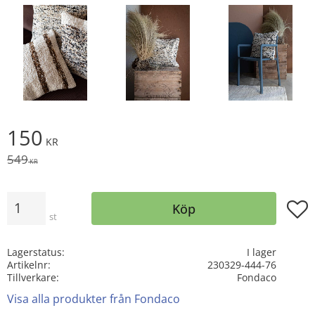
Nedsatt pris:
150
KR
Ordinarie pris:
549
KR
Antal
Lägg t
Köp
st
Lagerstatus
I lager
Artikelnr
230329-444-76
Tillverkare
Fondaco
Visa alla produkter från Fondaco