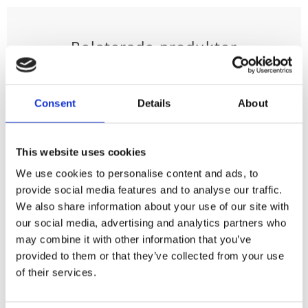
Relaterade produkter
73
73
%
%
Consent
Details
About
This website uses cookies
We use cookies to personalise content and ads, to
provide social media features and to analyse our traffic.
Kuddfodral
Kuddfodral
We also share information about your use of our site with
ASSA stl. 50X50
MAIA stl. 50X50
our social media, advertising and analytics partners who
cm, rustikt, brun
cm rustikt, brun
may combine it with other information that you’ve
Stl. 50X50 cm. Assa
Stl. 50X50 cm. Maia
provided to them or that they’ve collected from your use
ett rustikt
ett rustikt
kuddfodral med
kuddfodral med
of their services.
150
150
härlig unik känsla i
härlig unik känsla i
KR
KR
bruna och beige
offwhite och bruna
549
549
KR
KR
toner. Baksidan är
toner. Slät baksida.