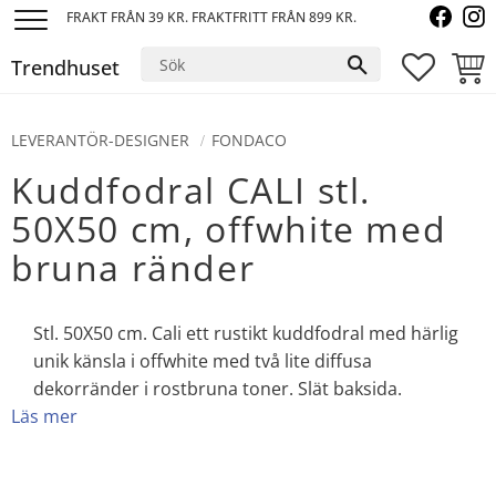
FRAKT FRÅN 39 KR. FRAKTFRITT FRÅN 899 KR.
Meny
Trendhuset
FAVORI
KUND
LEVERANTÖR-DESIGNER
FONDACO
Kuddfodral CALI stl.
50X50 cm, offwhite med
bruna ränder
Stl. 50X50 cm. Cali ett rustikt kuddfodral med härlig
unik känsla i offwhite med två lite diffusa
dekorränder i rostbruna toner. Slät baksida.
Läs mer