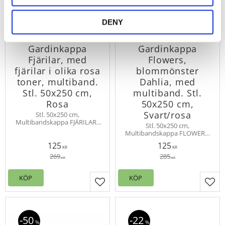
DENY
Gardinkappa
Gardinkappa
Fjärilar, med
Flowers,
fjärilar i olika rosa
blommönster
toner, multiband.
Dahlia, med
Stl. 50x250 cm,
multiband. Stl.
Rosa
50x250 cm,
Svart/rosa
Stl. 50x250 cm,
Multibandskappa FJÄRILAR i
Stl. 50x250 cm,
dollyslub kvalité, med fjärilar i
Multibandskappa FLOWERS,
rosa toner. Multiband upptill,
blommönster inspirerat av -
fållade sidor.
125
125
dahlia. Enkel upphängning,
KR
KR
trä på stången eller använd
269
285
KR
KR
fingerkrok.
KÖP
KÖP
Lägg till i favoriter
Lägg
50
22
%
%