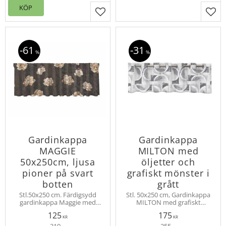
KÖP
Lägg till i favoriter
Lägg
61
31
%
%
Gardinkappa
Gardinkappa
MAGGIE
MILTON med
50x250cm, ljusa
öljetter och
pioner på svart
grafiskt mönster i
botten
grått
Stl.50x250 cm. Färdigsydd
Stl. 50x250 cm, Gardinkappa
gardinkappa Maggie med
MILTON med grafiskt
vackra ljusa pioner på svart
mönster ton i ton. Färdigsydd
125
175
botten. 100% polyester. Finns
kappa med öljetter upptill för
KR
KR
i två färger. Hängs med
fint fall.
319
255