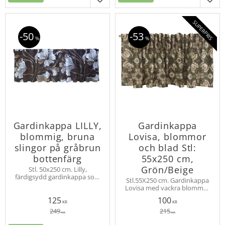
Lägg till i favoriter
Lägg
SUPERPRIS
50
53
%
%
Gardinkappa LILLY,
Gardinkappa
blommig, bruna
Lovisa, blommor
slingor på gråbrun
och blad Stl:
bottenfärg
55x250 cm,
Grön/Beige
Stl. 50x250 cm. Lilly,
färdigsydd gardinkappa som
Stl.55X250 cm. Gardinkappa
hängs med multiband med
Lovisa med vackra blommor
vita blommor och bruna
och blad. Kappan hängs med
bladrankor på mörkbrun
125
100
multiband. Mönstret Lovisa
KR
KR
botten.
finns som gardinkappa och
249
215
KR
KR
gardinlängd.