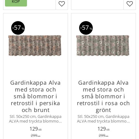
KÖP
Lägg till i favoriter
Lägg
57
57
%
%
Gardinkappa Alva
Gardinkappa Alva
med stora och
med stora och
små blommor i
små blommor i
retrostil i persika
retrostil i rosa och
och brunt
grönt
Stl. 50x250 cm, Gardinkappa
Stl. 50x250 cm, Gardinkappa
ALVA med tryckta blommor i
ALVA med tryckta blommor i
retrostil på tyg med struktur.
retrostil på tyg med struktur.
129
129
Multiband upptill.
Multiband upptill.
KR
KR
299
299
KR
KR