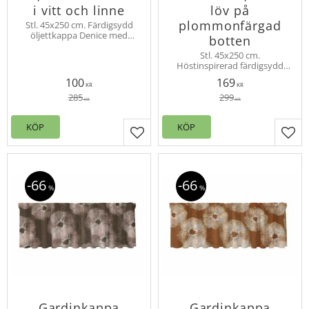
i vitt och linne
löv på
plommonfärgad
Stl. 45x250 cm. Färdigsydd
öljettkappa Denice med
botten
blommönster. Slubkvalité för
Stl. 45x250 cm.
vacker effekt, 16 st öljetter.
Höstinspirerad färdigsydd
öljettkappa Ekbacken i slub
100
169
kvalité för vacker effekt. 16 st
KR
KR
öljetter.
285
299
KR
KR
KÖP
KÖP
Lägg till i favoriter
Lägg
66
66
%
%
Gardinkappa
Gardinkappa