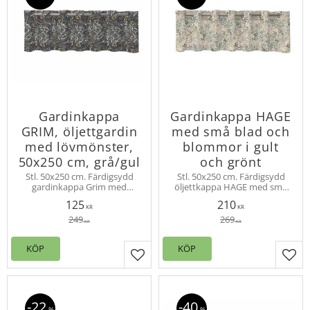
Gardinkappa
Gardinkappa HAGE
GRIM, öljettgardin
med små blad och
med lövmönster,
blommor i gult
50x250 cm, grå/gul
och grönt
Stl. 50x250 cm. Färdigsydd
Stl. 50x250 cm. Färdigsydd
gardinkappa Grim med
öljettkappa HAGE med små
vackert lövmönster i grått
blommor och blad i olika
125
210
och gult mot mörkare grå
färger. Kappan har öljetter för
KR
KR
botten. Hängs med öljetter.
enkel upphängning.
249
269
KR
KR
100% bomull, tvätt 40º
KÖP
KÖP
Lägg till i favoriter
Lägg
22
40
%
%