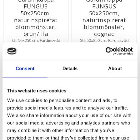
FUNGUS
FUNGUS
50x250cm,
50x250cm,
naturinspirerat
naturinspirerat
blommönster,
blommönster,
brun/lila
cognac
Stl. 50x250 cm. Färdigsydd
Stl. 50x250 cm. Färdigsydd
gardinkappa Fungus, här i
gardinkappa Fungus, här i
färgen brun/lila med
färgen cognac med
110
110
blomliknande mönster
blomliknande mönster
KR
KR
inspirerat av naturen. 100%
inspirerat av naturen. 100%
319
319
KR
KR
polyester.
polyester.
Consent
Details
About
KÖP
KÖP
Lägg till i favoriter
Lägg
This website uses cookies
66
66
We use cookies to personalise content and ads, to
%
%
provide social media features and to analyse our traffic.
We also share information about your use of our site with
our social media, advertising and analytics partners who
may combine it with other information that you’ve
provided to them or that they’ve collected from your use