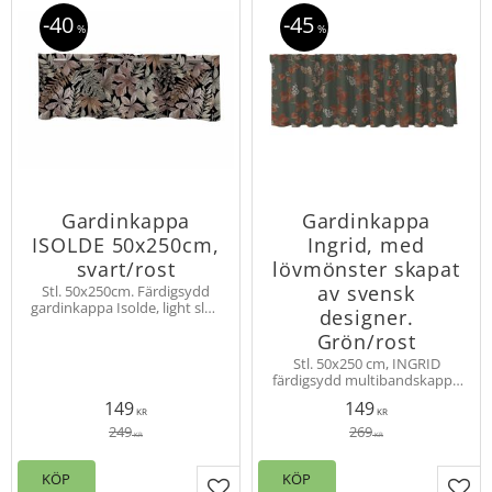
40
45
%
%
Gardinkappa
Gardinkappa
ISOLDE 50x250cm,
Ingrid, med
svart/rost
lövmönster skapat
av svensk
Stl. 50x250cm. Färdigsydd
gardinkappa Isolde, light slub
designer.
kvalitè, vackert lövmönster i
Grön/rost
naturnära rostbruna toner på
svart botten. Hängd med
Stl. 50x250 cm, INGRID
öljetter.
färdigsydd multibandskappa
med lövmönster skapat av
149
149
svensk designer. Slubkvalité
KR
KR
för vacker effekt.
249
269
KR
KR
KÖP
KÖP