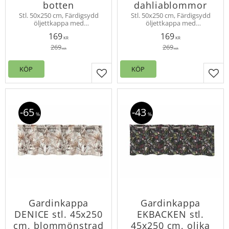
botten
dahliablommor
Stl. 50x250 cm, Färdigsydd
Stl. 50x250 cm, Färdigsydd
öljettkappa med
öljettkappa med
dahliablommor i slubkvalité
dahliablommor i slubkvalité
169
169
för vacker effekt. Kappan har
för vacker effekt. Kappan har
KR
KR
16 st öljetter.
16 st öljetter.
269
269
KR
KR
KÖP
KÖP
Lägg till i favoriter
Lägg
65
43
%
%
Gardinkappa
Gardinkappa
DENICE stl. 45x250
EKBACKEN stl.
cm, blommönstrad
45x250 cm, olika