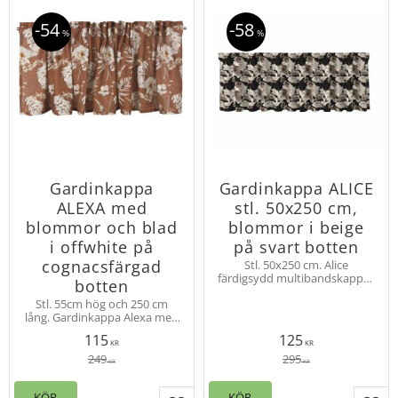
54
58
%
%
Gardinkappa
Gardinkappa ALICE
ALEXA med
stl. 50x250 cm,
blommor och blad
blommor i beige
i offwhite på
på svart botten
cognacsfärgad
Stl. 50x250 cm. Alice
färdigsydd multibandskappa i
botten
slubkvalité för vacker effekt.
Stl. 55cm hög och 250 cm
Beige blommor på svart
lång. Gardinkappa Alexa med
botten.
digitaltryckt blommönster.
115
125
Slubeffekt i tyget för fin
KR
KR
struktur. Multiband upptill.
249
295
KR
KR
KÖP
KÖP