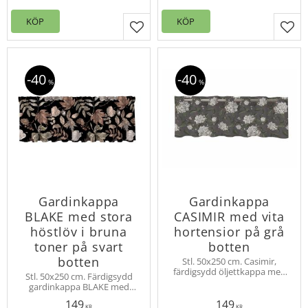
KÖP
KÖP
Lägg till i favoriter
Lägg
40
40
%
%
Gardinkappa
Gardinkappa
BLAKE med stora
CASIMIR med vita
höstlöv i bruna
hortensior på grå
toner på svart
botten
botten
Stl. 50x250 cm. Casimir,
färdigsydd öljettkappa med
Stl. 50x250 cm. Färdigsydd
vackra hortensior av svensk
gardinkappa BLAKE med
designer. Slubkvalité för
stora höstlöv i slub kvalité för
vacker effekt, 16 st öljetter.
149
149
fin effekt. Multiband upptill.
KR
KR