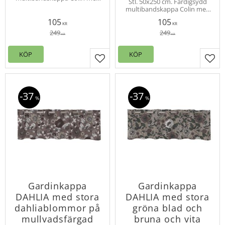
Stl. 50x250 cm. Färdigsydd
motiv av bladkvistar i bruna
multibandskappa Colin med
och beige toner på vit botten.
motiv av bladkvistar i
Slubkvalité.
105
105
grågröna och
KR
KR
plommonfärgade toner på
249
249
KR
KR
svart botten. Slubkvalité.
KÖP
KÖP
Lägg till i favoriter
Lägg
37
37
%
%
Gardinkappa
Gardinkappa
DAHLIA med stora
DAHLIA med stora
dahliablommor på
gröna blad och
mullvadsfärgad
bruna och vita