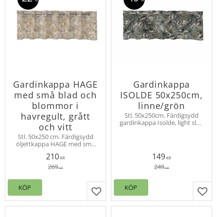
Gardinkappa HAGE
Gardinkappa
med små blad och
ISOLDE 50x250cm,
blommor i
linne/grön
havregult, grått
Stl. 50x250cm. Färdigsydd
gardinkappa Isolde, light slub
och vitt
kvalitè, vackert lövmönster i
Stl. 50x250 cm. Färdigsydd
naturnära gröna toner på
öljettkappa HAGE med små
linnefärgad botten. Hängs
blommor och blad i olika
med öljetter
210
149
färger. Kappan har öljetter för
KR
KR
enkel upphängning.
269
249
KR
KR
KÖP
KÖP
Lägg till i favoriter
Lägg