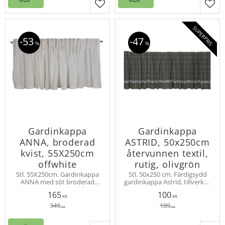
Lägg till i favoriter
Lägg
SUPERPRIS
53
47
%
%
Gardinkappa
Gardinkappa
ANNA, broderad
ASTRID, 50x250cm
kvist, 55X250cm
återvunnen textil,
offwhite
rutig, olivgrön
Stl. 55X250cm. Gardinkappa
Stl. 50x250 cm. Färdigsydd
ANNA med söt broderad
gardinkappa Astrid, tillverkad
kvist. Upphängning
av återvunnet material i
165
100
multiband. I serien ANNA
klassiskt rutigt mönster, färg
KR
KR
finns det servetter, dukar,
olivgrön. Multiband.
349
189
KR
KR
gardinlängder, kappor,
kuddar