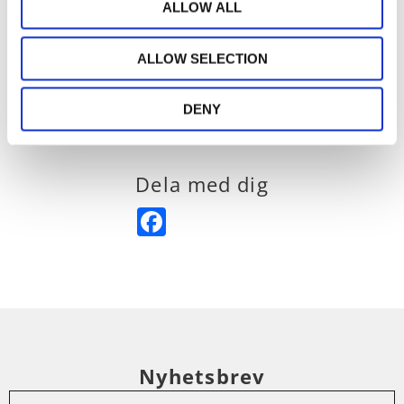
ALLOW ALL
- med hällor man trär på stången.
- med nålkrok eller rynkbandskrok.
ALLOW SELECTION
100% polyester.
DENY
Tvättas i 30º
Dela med dig
Facebook
Nyhetsbrev