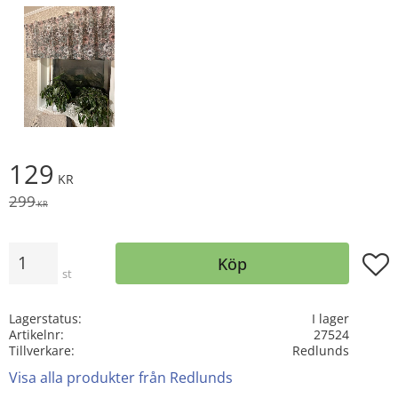
Nedsatt pris:
129
KR
Ordinarie pris:
299
KR
Antal
Lägg t
Köp
st
Lagerstatus
I lager
Artikelnr
27524
Tillverkare
Redlunds
Visa alla produkter från Redlunds