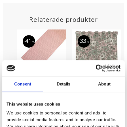
Relaterade produkter
41
33
%
%
Bordslöpare
Gardin Alva med
Consent
Details
About
Levi,
stora och små
mönstervävd i
blommor i
ljusrosa och vitt
retrostil i rosa
This website uses cookies
och grönt
Stl. 35x120 cm,
We use cookies to personalise content and ads, to
Ripslöpare LEVI i
Stl. 2x140x250 cm,
mönstervävd i två
Gardin ALVA med
provide social media features and to analyse our traffic.
105
olika färger. Duken
KR
tryckta blommor i
passar lika bra till
425
We also share information about your use of our site with
179