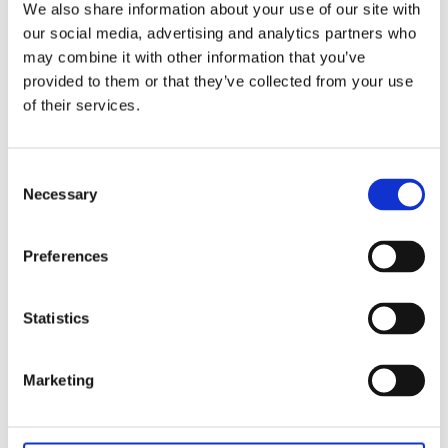
textilband till
29
We also share information about your use of our site with
påskens pynt med
KR
söta skuttande
our social media, advertising and analytics partners who
harar bland
may combine it with other information that you’ve
påskägg.
INFO
provided to them or that they’ve collected from your use
Lägg till i favoriter
of their services.
Consent
Hel rulle innehåller 35m.
Necessary
Selection
Band för pyssel, kransar och dekorationer. Blanda
olika band i dina dekorationer det blir så snyggt!
Preferences
Alla band mäts av efter din begäran och får ej
returneras.
Statistics
Bandet säljs som metervara så du beställer precis
så mycket som du behöver. Om du beställer mer
Marketing
än vad som finns på varje rulle kommer bandet i
två bitar.