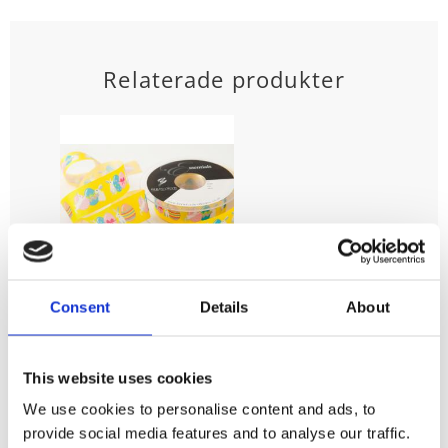
Relaterade produkter
Påskband
Consent
Details
About
EASTER BUNNY,
med påskägg
och harar,
This website uses cookies
bredd 25 mm
We use cookies to personalise content and ads, to
Bredd: 25mm,
Dekorationsband,
provide social media features and to analyse our traffic.