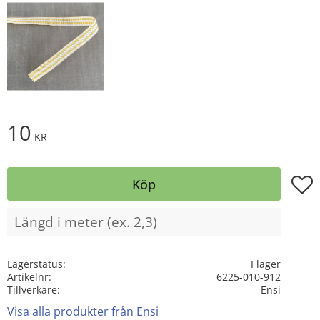
10
KR
Lägg t
Köp
Lagerstatus
I lager
Artikelnr
6225-010-912
Tillverkare
Ensi
Visa alla produkter från Ensi