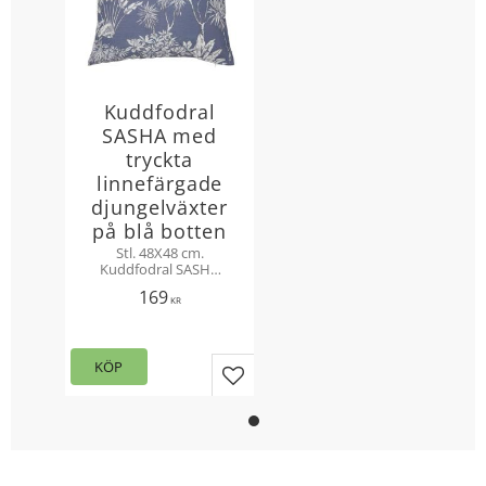
Kuddfodral
SASHA med
tryckta
linnefärgade
djungelväxter
på blå botten
Stl. 48X48 cm.
Kuddfodral SASHA
är tillverkad i en
169
blandning av
KR
polyester och lin
med ett diskret
mönster på
KÖP
framsidan och
enfärgad baksida
Lägg till i favoriter