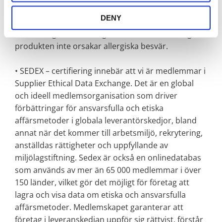
uppfyller höga humanekologiska krav, och inte
DENY
innehåller kemikalier i halter som är hälsoskadliga.
Certifieringen ska även garantera att den färdiga
produkten inte orsakar allergiska besvär.
• SEDEX – certifiering innebär att vi är medlemmar i
Supplier Ethical Data Exchange. Det är en global
och ideell medlemsorganisation som driver
förbättringar för ansvarsfulla och etiska
affärsmetoder i globala leverantörskedjor, bland
annat när det kommer till arbetsmiljö, rekrytering,
anställdas rättigheter och uppfyllande av
miljölagstiftning. Sedex är också en onlinedatabas
som används av mer än 65 000 medlemmar i över
150 länder, vilket gör det möjligt för företag att
lagra och visa data om etiska och ansvarsfulla
affärsmetoder. Medlemskapet garanterar att
företag i leveranskedjan uppför sig rättvist, förstår