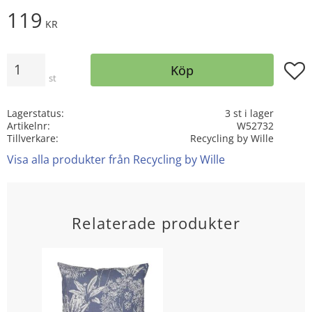
119
KR
Antal
Lägg t
Köp
st
Lagerstatus
3 st i lager
Artikelnr
W52732
Tillverkare
Recycling by Wille
Visa alla produkter från Recycling by Wille
Relaterade produkter