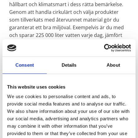
hållbart och klimatsmart i dess rätta bemärkelse.
Genom att handla cirkulärt och välja produkter
som tillverkats med återvunnet material gör du
garanterat ett bra miljöval. Exempelvis är du med
och sparar 225 000 liter vatten varje dag, jämfört
med om produktionen skulle använda sig av helt
nya material. Det är lika mycket vatten som 1 607
svenskar gör av med under samma tidsperiod.
Consent
Details
About
Samtidigt är du med och bidrar till socialt
ansvarstagande och bra arbetsvillkor för våra
medarbetare i Indien.
This website uses cookies
Recycled by Wille skapar nya, miljövänliga alternativ
We use cookies to personalise content and ads, to
och nya produkter helt utan att färga om eller
provide social media features and to analyse our traffic.
We also share information about your use of our site with
tillsätta några kemikalier i produktionsprocessen.
our social media, advertising and analytics partners who
Ett nytt sätt att handla helt enkelt. På så sätt
may combine it with other information that you’ve
strävar vi efter att ha så lite negativ miljöpåverkan
provided to them or that they’ve collected from your use
som möjligt. Produktionen är certifierad enligt: