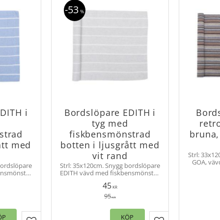
53
%
DITH i
Bordslöpare EDITH i
Bord
d
tyg med
retro
strad
fiskbensmönstrad
bruna,
ått med
botten i ljusgrått med
vit rand
Strl: 33x1
GOA, vävd 
bordslöpare
Strl: 35x120cm. Snygg bordslöpare
Duken 
ensmönster
EDITH vävd med fiskbensmönster
köksborde
er. Löpare
i botten och vita ränder. Löpare
45
ksbordet som
passar lika bra till köksbordet som
KR
.
till soffbordet.
95
KR
ÖP
KÖP