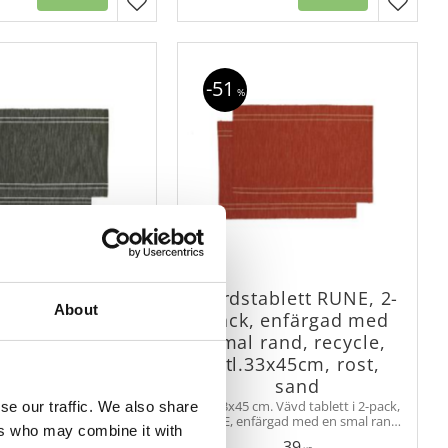
er
Lägg till i favoriter
Lägg til
51
%
ablett RUNE, 2-
Bordstablett RUNE, 2-
About
 enfärgad med
pack, enfärgad med
rand, recycle,
smal rand, recycle,
45cm, olivgrön,
stl.33x45cm, rost,
beige
sand
m. Vävd tablett i 2-pack,
Stl.33x45 cm. Vävd tablett i 2-pack,
se our traffic. We also share
ärgad med en smal rand
RUNE, enfärgad med en smal rand
ers who may combine it with
tillverkad av återvunnet
i kanten., tillverkad av återvunnet
39
39