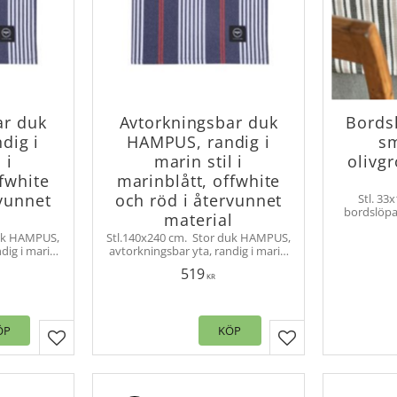
ar duk
Avtorkningsbar duk
Bords
dig i
HAMPUS, randig i
sm
 i
marin stil i
olivgr
ffwhite
marinblått, offwhite
rvunnet
och röd i återvunnet
Stl. 33
bordslöpa
l
material
duk til
duk HAMPUS,
Stl.140x240 cm. ​ Stor duk HAMPUS,
dig i marin
avtorkningsbar yta, randig i marin
 bra ute som
stil. Funkar därför lika bra ute som
519
terial.
inne. Återvunnet material.
KR
ÖP
KÖP
Lägg till i favoriter
Lägg till i favorit