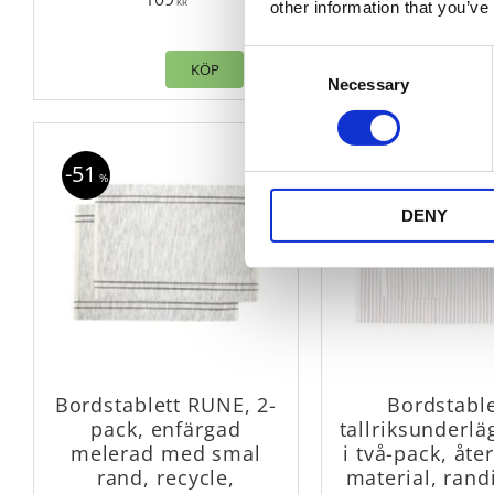
KR
KR
other information that you’ve
Consent
KÖP
K
Necessary
Selection
Lägg till i favoriter
51
%
DENY
Bordstablett RUNE, 2-
Bordstable
pack, enfärgad
tallriksunderl
melerad med smal
i två-pack, åte
rand, recycle,
material, randi