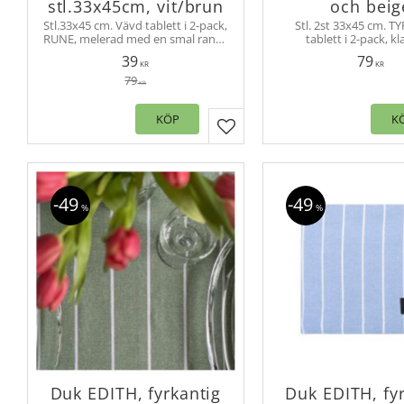
stl.33x45cm, vit/brun
och beig
Stl.33x45 cm. Vävd tablett i 2-pack,
Stl. 2st 33x45 cm. T
RUNE, melerad med en smal rand i
tablett i 2-pack, kl
kanten., tillverkad av återvunnet
smalrandig och tillverkad av
39
79
material, 80% bomull, 20%
återvunnet material. 
KR
KR
polyester
med bordstablet
79
KR
KÖP
K
Lägg till i favoriter
49
49
%
%
Duk EDITH, fyrkantig
Duk EDITH, fy