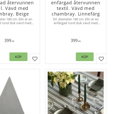
gad återvunnen
enfärgad återvunnen
il. Vävd med
textil. Vävd med
mbray. Beige
chambray. Linnefärg
eter 180 cm. Elin är en
Stl. diameter 180 cm. Elin är en
d rund duk vävd med
enfärgad rund duk vävd med
 effekt i återvunnet
chambray effekt i återvunnet
tilfull och klassisk i all
material, stilfull och klassisk i all
enkelhet.
enkelhet.
399
399
KR
KR
KÖP
KÖP
er
Lägg till i favoriter
Lägg til