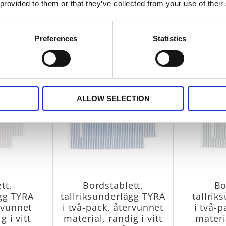
material, 80% bomull, 20%
materi
KR
 provided to them or that they’ve collected from your use of their
polyester
79
KR
ÖP
KÖP
Preferences
Statistics
Lägg till i favoriter
Lägg till i favorit
ALLOW SELECTION
tt,
Bordstablett,
Bo
ägg TYRA
tallriksunderlägg TYRA
tallrik
rvunnet
i två-pack, återvunnet
i två-
g i vitt
material, randig i vitt
materia