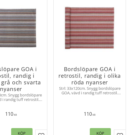
slöpare GOA i
Bordslöpare GOA i
stil, randig i
retrostil, randig i olika
 grå och svarta
röda nyanser
nyanser
Strl: 33x120cm. Snygg bordslöpare
GOA, vävd i randig tuff retrostil.
20cm. Snygg bordslöpare
Duken passar lika bra till
i randig tuff retrostil.
köksbordet som till soffbordet.
passar lika bra till
t som till soffbordet.
110
110
KR
KR
KÖP
KÖP