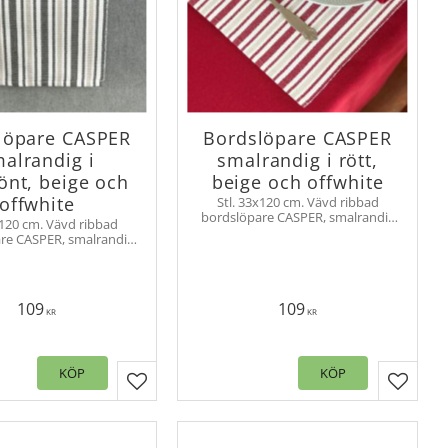
löpare CASPER
Bordslöpare CASPER
alrandig i
smalrandig i rött,
önt, beige och
beige och offwhite
offwhite
Stl. 33x120 cm. Vävd ribbad
bordslöpare CASPER, smalrandig
x120 cm. Vävd ribbad
duk tillverkad av återvunnet
re CASPER, smalrandig
material
lverkad av återvunnet
material
109
109
KR
KR
KÖP
KÖP
er
Lägg till i favoriter
Lägg til