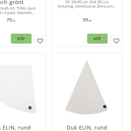
och grönt
Stl. 90x90 cm. Duk BELLA,
fyrkantig, tillverkad av återvunnet
 33x45 cm. TYRA, vävd
material i klassiskt smårutigt tyg.
t i 2-pack, klassiskt
Fållade sidor.
h tillverkad av
79
99
et material. Duka fint
KR
KR
 bordstabletter.
KÖP
KÖP
er
Lägg till i favoriter
Lägg til
 ELIN, rund
Duk ELIN, rund