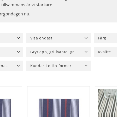
 tillsammans är vi starkare.
morgondagen nu.
Visa endast
Färg
Finns i lager
312
Beige, sand
Grytlapp, grillvante, grytunderlägg
Kvalité
Blå
48
40 cm
3
Grillvante
2
Grytlapp
12
Mellantät
Brun, Noug
Upphängnings alternativ
Kuddar i olika former
fudge, kas
x250 cm
4
Grå, silver,
Avlånga kuddar
1
Visa fler
Kuddar med djurmotiv
3