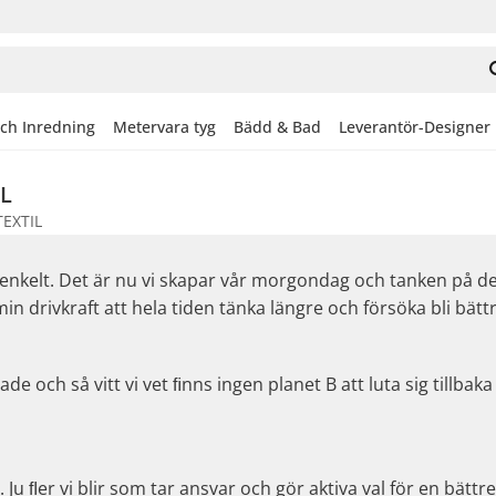
och Inredning
Metervara tyg
Bädd & Bad
Leverantör-Designer
IL
EXTIL
 enkelt. Det är nu vi skapar vår morgondag och tanken på de
in drivkraft att hela tiden tänka längre och försöka bli bättr
de och så vitt vi vet ﬁnns ingen planet B att luta sig tillba
t. Ju ﬂer vi blir som tar ansvar och gör aktiva val för en bä