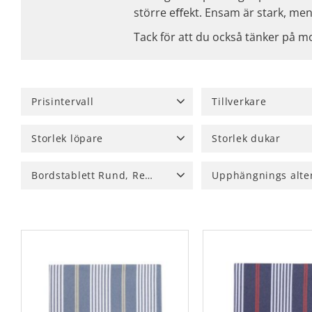
större eﬀekt. Ensam är stark, men
Tack för att du också tänker på 
Prisintervall
Tillverkare
29
665
Recycling by Wille
313
Storlek löpare
Storlek dukar
15x140 cm
41
33x120 cm
68
90x90 cm
3
140x1
Bordstablett Rund, Rektangulär, Oval, glasunderlägg
33x240 cm
11
35x120 cm
3
140x240 cm
1
140
Rektangulär
7
Multiband
4
Visa fler
Visa fler