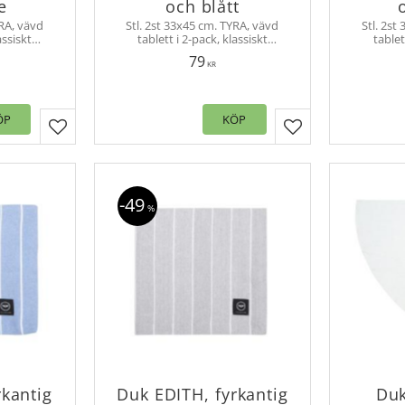
e
och blått
YRA, vävd
Stl. 2st 33x45 cm. TYRA, vävd
Stl. 2st
assiskt
tablett i 2-pack, klassiskt
tablet
smalrandig och tillverkad av
smalrandig oc
79
Duka fint
återvunnet material. Duka fint
återvunn
KR
ter.
med bordstabletter.
med
ÖP
KÖP
Lägg till i favoriter
Lägg till i favorit
49
%
rkantig
Duk EDITH, fyrkantig
Duk