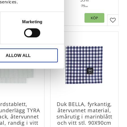
al, 80% bomull, 20%
material, 80% bomull, 20%
KR
KR
 services.
polyester
polyester
79
79
KR
KR
KÖP
KÖP
Marketing
er
Lägg till i favoriter
Lägg til
ALLOW ALL
rdstablett,
Duk BELLA, fyrkantig,
sunderlägg TYRA
återvunnet material,
pack, återvunnet
smårutig i marinblått
l, randig i vitt
och vitt stl. 90X90cm