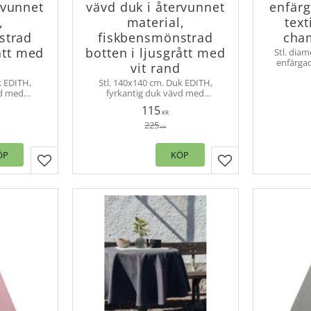
rvunnet
vävd duk i återvunnet
enfär
,
material,
text
strad
fiskbensmönstrad
cha
ått med
botten i ljusgrått med
Stl. diam
enfärga
vit rand
chambray
k EDITH,
Stl. 140x140 cm. Duk EDITH,
material, s
vd med
fyrkantig duk vävd med
ten och en
fiskbensmönster i botten och en
115
runt om.
vit rand. Bred fåll runt om.
KR
225
KR
ÖP
KÖP
Lägg till i favoriter
Lägg till i favorit