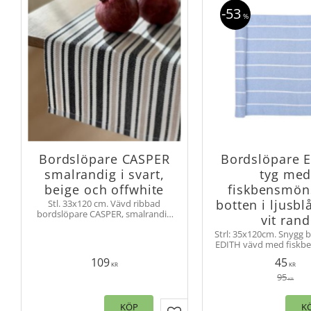
53
%
Bordslöpare CASPER
Bordslöpare E
smalrandig i svart,
tyg me
beige och offwhite
fiskbensmön
botten i ljusbl
Stl. 33x120 cm. Vävd ribbad
bordslöpare CASPER, smalrandig
vit rand
duk tillverkad av återvunnet
Strl: 35x120cm. Snygg 
material
EDITH vävd med fiskb
i botten och vita ränd
109
45
passar lika bra till kö
KR
KR
till soffbordet
95
KR
KÖP
K