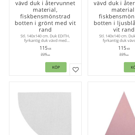
vävd duk i återvunnet
vävd duk i åte
material,
material
fiskbensmönstrad
fiskbensmön
botten i grönt med vit
botten i ljusbl
rand
vit rand
Stl. 140x140 cm. Duk EDITH,
Stl. 140x140 cm. Du
fyrkantig duk vävd med
fyrkantig duk vä
fiskbensmönster i botten och en
fiskbensmönster i bot
115
115
vit rand. Bred fåll runt om.
vit rand. Bred fåll 
KR
KR
225
225
KR
KR
KÖP
K
Lägg till i favoriter