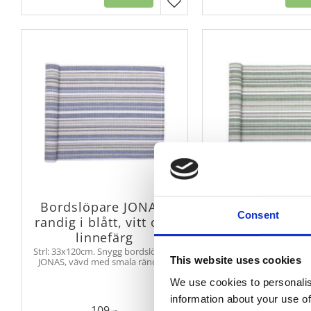
Lägg till i favoriter
Bordslöpare JONAS,
Bordslöpare 
Consent
randig i blått, vitt och
randig i grönt, 
linnefärg
linnefär
Strl: 33x120cm. Snygg bordslöpare
Strl: 33x120cm. Snygg 
This website uses cookies
JONAS, vävd med smala ränder i
JONAS, vävd med smal
flera olika färger. Duken passar lika
flera olika färger. Duken
We use cookies to personalis
bra till köksbordet som till
bra till köksbordet 
soffbordet.
soffbordet.
information about your use of
109
109