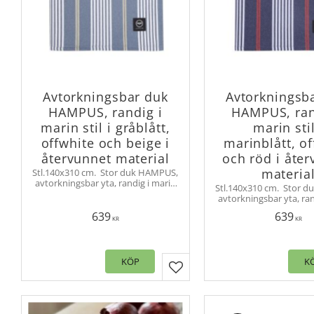
Avtorkningsbar duk
Avtorkningsb
HAMPUS, randig i
HAMPUS, ran
marin stil i gråblått,
marin stil
offwhite och beige i
marinblått, o
återvunnet material
och röd i åte
materia
Stl.140x310 cm. ​ Stor duk HAMPUS,
avtorkningsbar yta, randig i marin
Stl.140x310 cm. ​ Stor 
stil. Funkar därför lika bra ute som
avtorkningsbar yta, ran
inne. Återvunnet material.
stil. Funkar därför lika
639
639
inne. Återvunnet ma
KR
KR
KÖP
K
Lägg till i favoriter