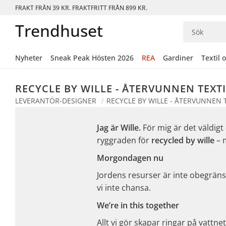
FRAKT FRÅN 39 KR. FRAKTFRITT FRÅN 899 KR.
Trendhuset
Nyheter
Sneak Peak Hösten 2026
REA
Gardiner
Textil 
RECYCLE BY WILLE - ÅTERVUNNEN TEXT
LEVERANTÖR-DESIGNER
RECYCLE BY WILLE - ÅTERVUNNEN T
Jag är Wille.
För mig är det väldigt
ryggraden för
recycled by wille
– m
Morgondagen nu
Jordens resurser är inte obegränsa
vi inte chansa.
We’re in this together
Allt vi gör skapar ringar på vattne