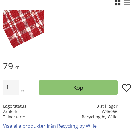
Rutnäts
Lis
79
KR
Antal
Lägg t
Köp
st
Lagerstatus
3 st i lager
Artikelnr
W46056
Tillverkare
Recycling by Wille
Visa alla produkter från Recycling by Wille