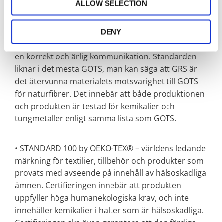
ALLOW SELECTION
och används som ett verktyg för att vi som företag
ska kunna kontrollera kvalité, standard och mängd
återvunnet material i våra produkter. Det är också
DENY
en certifiering som garanterar dig som konsument
en korrekt och ärlig kommunikation. Standarden
liknar i det mesta GOTS, man kan säga att GRS är
det återvunna materialets motsvarighet till GOTS
för naturfibrer. Det innebär att både produktionen
och produkten är testad för kemikalier och
tungmetaller enligt samma lista som GOTS.
• STANDARD 100 by OEKO-TEX® – världens ledande
märkning för textilier, tillbehör och produkter som
provats med avseende på innehåll av hälsoskadliga
ämnen. Certifieringen innebär att produkten
uppfyller höga humanekologiska krav, och inte
innehåller kemikalier i halter som är hälsoskadliga.