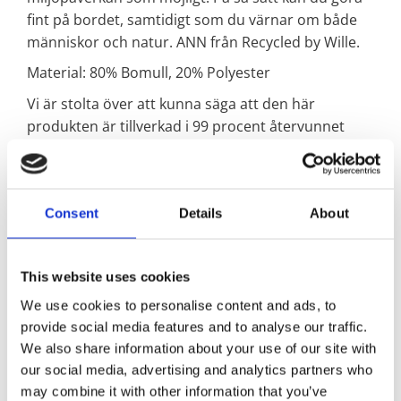
fint på bordet, samtidigt som du värnar om både
människor och natur. ANN från Recycled by Wille.
Material: 80% Bomull, 20% Polyester
Vi är stolta över att kunna säga att den här
produkten är tillverkad i 99 procent återvunnet
material; en blandning av 80% återvunnen bomull
och 20% återvunnen polyester – rester av tyger
som blivit över från tidigare produktioner. Den här
Consent
Details
About
typen av klimatsmart textilåtervinning innebär att
vi samlar in, sorterar och tar vara på andras
tygspill som annars hade kastats bort och blivit
This website uses cookies
textilavfall. Det är en enorm besparing på jordens
begränsade resurser.
We use cookies to personalise content and ads, to
Att återanvända material i den här omfattningen är
provide social media features and to analyse our traffic.
hållbart och klimatsmart i dess rätta bemärkelse.
We also share information about your use of our site with
our social media, advertising and analytics partners who
Genom att handla cirkulärt och välja produkter
may combine it with other information that you’ve
som tillverkats med återvunnet material gör du