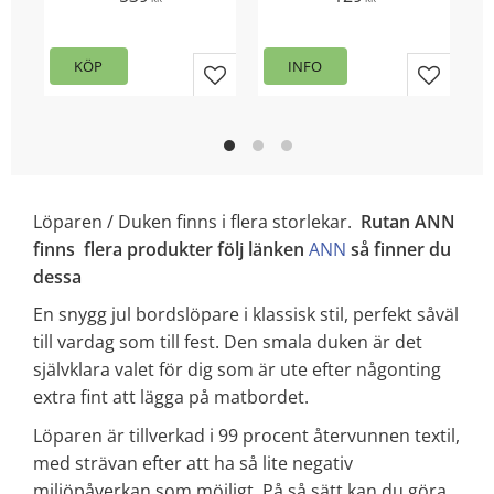
Vävt tyg med
material. Vävd
inslagna trådar i
metervara med
klassiska rutor.
inslagna trådar i
Multiband upptill.
klassiska rutor
KÖP
INFO
Fållade sidor,
overlock nedtill.
Lägg till i favoriter
Lägg till
Löparen / Duken finns i flera storlekar.
Rutan ANN
finns flera produkter följ länken
ANN
så finner du
dessa
En snygg jul bordslöpare i klassisk stil, perfekt såväl
till vardag som till fest. Den smala duken är det
självklara valet för dig som är ute efter någonting
extra fint att lägga på matbordet.
Löparen är tillverkad i 99 procent återvunnen textil,
med strävan efter att ha så lite negativ
miljöpåverkan som möjligt. På så sätt kan du göra