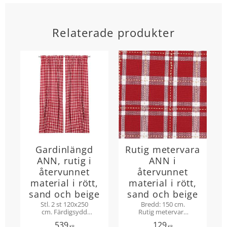
Relaterade produkter
Gardinlängd
Rutig metervara
ANN, rutig i
ANN i
återvunnet
återvunnet
material i rött,
material i rött,
sand och beige
sand och beige
Stl. 2 st 120x250
Bredd: 150 cm.
cm. Färdigsydd
Rutig metervara
julgardin ANN.
ANN i återvunnet
539
129
KR
KR