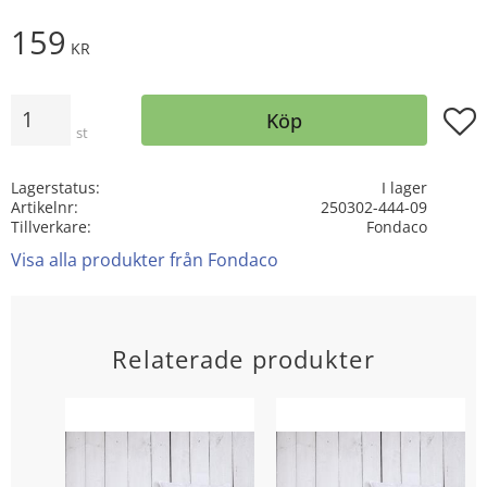
159
KR
Antal
Lägg t
Köp
st
Lagerstatus
I lager
Artikelnr
250302-444-09
Tillverkare
Fondaco
Visa alla produkter från Fondaco
Relaterade produkter