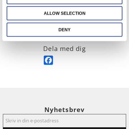
nytt certifikat. Stickprov och nya kontroller av
ALLOW SELECTION
materialen görs allt eftersom nya krav på
gränsvärden uppdateras årligen av Oeko-Tex,
baserat på EU:s regelverk.
DENY
Dela med dig
Facebook
Nyhetsbrev