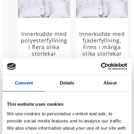
Innerkudde med
Innerkudde med
polyesterfyllning
fjäderfyllning,
i flera olika
finns i många
storlekar
olika storlekar
Innerkuddar med
Material: 50%
polyesterfyllning i
Fjäder, 50%
flera olika storlekar
krossad fjäder
79
85
KR
KR
Consent
Details
About
INFO
INFO
Lägg till i favoriter
Lägg t
This website uses cookies
We use cookies to personalise content and ads, to
provide social media features and to analyse our traffic.
Fyll soffan med massor av kuddar. Blanda olika
We also share information about your use of our site with
mönster och material med enfärgade kuddfodral