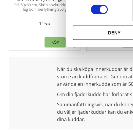
Vit
Stl. 50x60 cm, Skön sovkudde med
låg bollfiberfyllning 350 g
Stl. 50x60 cm, Skön s
återvunnen polyester. Yttertyg av
medium bollfiberfylln
100% polyester. Oeko-tex.
återvunnen polyester. 
Rullpackad.
115
119
100% polyester. Oe
KR
KR
Rullpackad.
DENY
KÖP
K
Lägg till i favoriter
När du ska köpa innerkuddar är de
större än kuddfodralet. Genom att
använda en innerkudde som är 50x
Om din fjäderkudde har förlorat si
Sammanfattningsvis, när du köper i
du väljer fjäderkuddar kan du enk
dina kuddar.