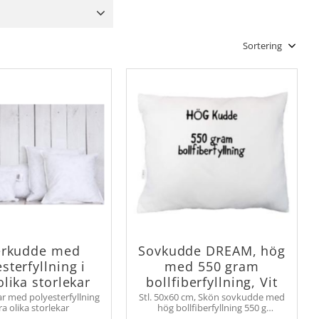
it, Offwhite
1
Välj sortering
erkudde med
Sovkudde DREAM, hög
sterfyllning i
med 550 gram
olika storlekar
bollfiberfyllning, Vit
r med polyesterfyllning
Stl. 50x60 cm, Skön sovkudde med
era olika storlekar
hög bollfiberfyllning 550 g
återvunnen polyester. Yttertyg av