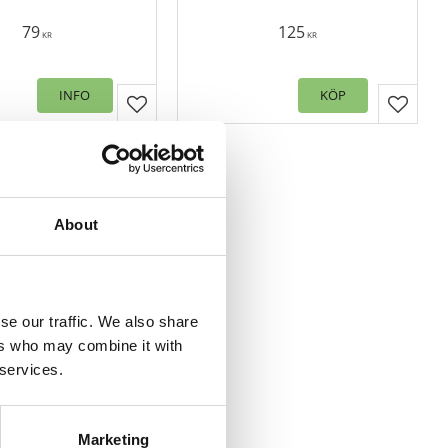
100% polyester. Oeko-tex.
Rullpackad.
79
125
KR
KR
INFO
KÖP
er
Lägg till i favoriter
Lägg til
About
se our traffic. We also share
ers who may combine it with
 services.
dde PREMIUM,
ig kudde med
Marketing
sla, 550 grams