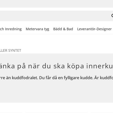
och Inredning
Metervara tyg
Bädd & Bad
Leverantör-Designer
LLER SYNTET
tänka på när du ska köpa innerk
e än kuddfodralet. Du får då en fylligare kudde.
Är kuddfo