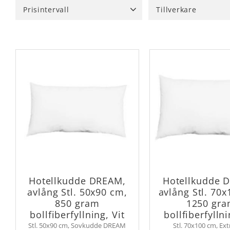
Prisintervall
Tillverkare
79
329
Redlunds
8
Hotellkudde DREAM,
Hotellkudde 
avlång Stl. 50x90 cm,
avlång Stl. 70
850 gram
1250 gr
bollfiberfyllning, Vit
bollfiberfyllni
Stl. 50x90 cm, Sovkudde DREAM
Stl. 70x100 cm, Ext