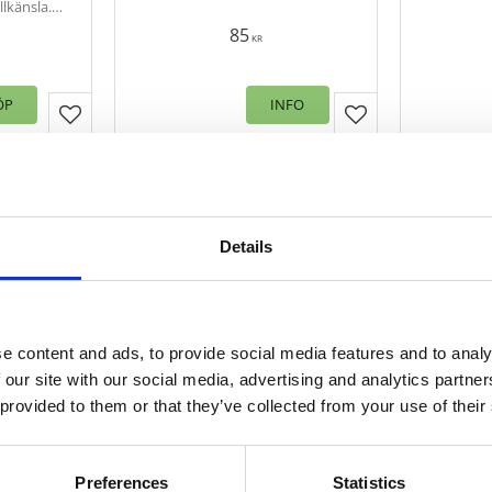
lkänsla.
g återvunnen
85
ullpackad.
KR
kert hemma
en, ju fler
.
ÖP
INFO
Lägg till i favoriter
Lägg till i favorit
Details
e content and ads, to provide social media features and to analy
 our site with our social media, advertising and analytics partn
 provided to them or that they’ve collected from your use of their
REAM,
Sovkudde ELEGANCE,
Sovku
 450
lätt och mjuk i vitt
lyx
Preferences
Statistics
yllning,
dunkän
Stl. 50x60 cm. Sovkudde