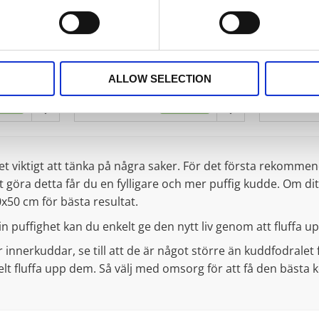
ELEGANCE lätt och mjuk, behåller
f
sin karaktär även efter många
ovkudde med
Stl. 50x60
tvättar. 450 gr bollfiber av
ing 450 g
dunkänsla,
polyester
Yttertyg av
Yttertyg:
249
ko-tex.
550 g
KR
ALLOW SELECTION
ÖP
KÖP
Lägg till i favoriter
Lägg till i favorit
t viktigt att tänka på några saker. För det första rekommen
 göra detta får du en fylligare och mer puffig kudde. Om di
50 cm för bästa resultat.
n puffighet kan du enkelt ge den nytt liv genom att fluffa u
nnerkuddar, se till att de är något större än kuddfodralet f
elt fluffa upp dem. Så välj med omsorg för att få den bästa