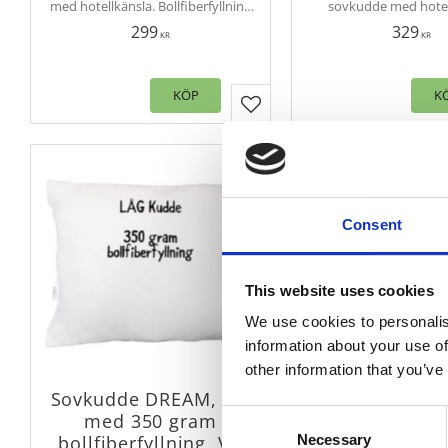
med hotellkänsla. Bollfiberfyllning
sovkudde med hotel
850 g återvunnen polyester. Oeko-
Bollfiberfyllning 1250 
299
329
tex. Rullpackad.
polyester. Oeko-tex. R
KR
KR
Nu kan du bädda vac
med extra kuddar i säng
desto bättre
KÖP
K
Lägg till i favoriter
Consent
This website uses cookies
We use cookies to personalis
information about your use of
other information that you’ve
Sovkudde DREAM, låg
Sovkudde D
Consent
med 350 gram
medium med
Necessary
bollfiberfyllning, Vit
gram bollfiberf
Selection