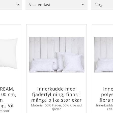
Visa endast
Färg
Finns i lager
9
Vit, antikv
DREAM,
Innerkudde med
Inn
x100 cm,
fjäderfyllning, finns i
polye
am
många olika storlekar
flera 
ng, Vit
Material: 50% Fjäder, 50% krossad
Innerkudda
fjäder
i fl
ra stor