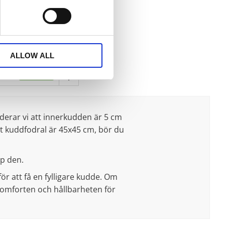
yllning, Vit
 cm, Lyxig sovkudde med
 grå/vit randig piping.
 100% bomull. Fyllning:
299
ram polyesterfiber.
KR
Allergineutral.
ALLOW ALL
KÖP
er
Lägg till i favoriter
derar vi att innerkudden är 5 cm
tt kuddfodral är 45x45 cm, bör du
pp den.
ör att få en fylligare kudde. Om
 komforten och hållbarheten för