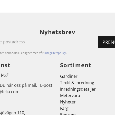
Nyhetsbrev
PREN
ter behandlas i enlighet med vår
integritetspolicy
.
änst
Sortiment
 jag?
Gardiner
Textil & Inredning
 Du når oss på mail. E-post:
Inredningsdetaljer
@telia.com
Metervara
Nyheter
Färg
sjövägen 110,
Badrum