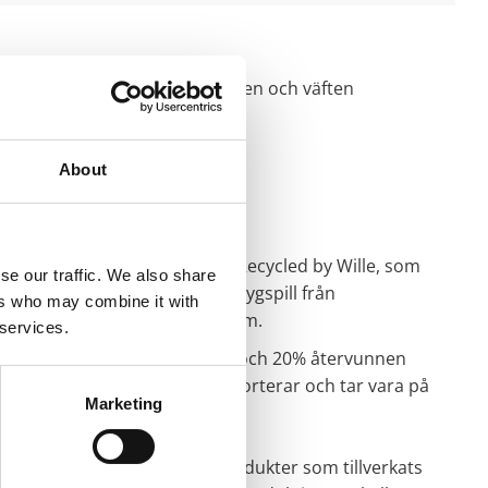
yget. Denna sker genom att varpen och väften
About
på dessa kökshanddukar från Recycled by Wille, som
se our traffic. We also share
erka en handduk har vi använt tygspill från
ers who may combine it with
inredningsdetaljer till ditt hem.
 services.
dning av 80% återvunnen bomull och 20% återvunnen
ing innebär att vi samlar in, sorterar och tar vara på
Marketing
nsade resurser.
handla cirkulärt och välja produkter som tillverkats