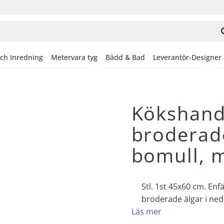
och Inredning
Metervara tyg
Bädd & Bad
Leverantör-Designer
Kökshand
broderad
bomull, 
Stl. 1st 45x60 cm. ​E
broderade älgar i ne
Läs mer