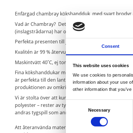
Enfärgad chambray kökshandduk med svart brodyr av
Vad är Chambray? Det som är särskilt karakteristiskt
(inslagstrådarna) har olika färger.
Perfekta presenten till jägaren.
Consent
Kvalitén är 99 % återvunnet material (80 % återvunn
Maskintvätt 40˚C, ej torktumling, använd ej blekning
This website uses cookies
Fina kökshanddukar med tre broderade älgar som för 
We use cookies to personalis
är perfekta till den lantliga inredningen. Handdukarna
information about your use of
produktionen av omkring 35 t-shirts. På sätt värnar v
other information that you’ve
Vi är stolta över att kunna säga att den här produk
Consent
polyester – rester av tyger som blivit över från tidig
Necessary
Selection
andras tygspill som annars hade kastats bort och bli
Att återanvända material i den här omfattningen är h