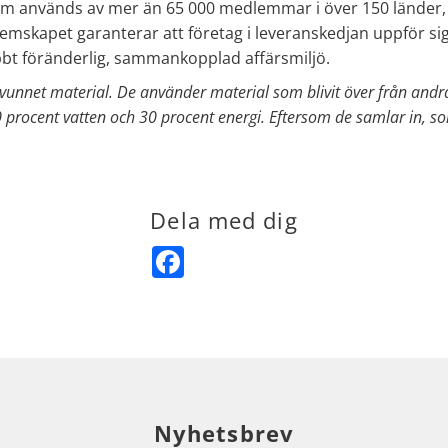
 används av mer än 65 000 medlemmar i över 150 länder, vilk
emskapet garanterar att företag i leveranskedjan uppför sig
abbt föränderlig, sammankopplad affärsmiljö.
rvunnet material. De använder material som bliv
it över från and
procent vatten och 30 procent energi. Eftersom de samlar in, sort
Dela med dig
Facebook
Nyhetsbrev