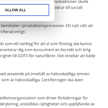
en varje dag, jämfört med om produktionen skulle
d. Samtidigt är du med och bidrar till socialt
ALLOW ALL
 kemikalier i produktionsprocessen. Ett nytt sätt att
ifierad enligt:
nds som ett verktyg för att vi som företag ska kunna
 garanterar dig som konsument en korrekt och ärlig
ghet till GOTS för naturfibrer. Det innebär att både
med avseende på innehåll av hälsoskadliga ämnen.
r som är hälsoskadliga. Certifieringen ska även
edlemsorganisation som driver förbättringar för
rekrytering, anställdas rättigheter och uppfyllande av