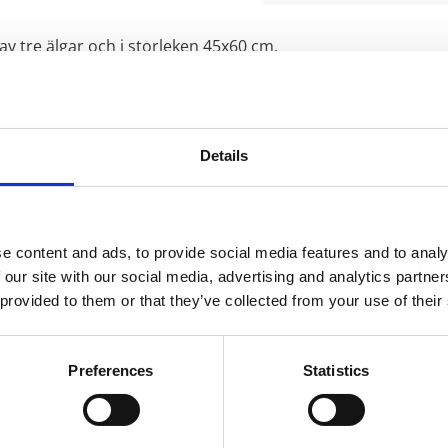
 tre älgar och i storleken 45x60 cm.
 för chambray är den lätt spräckliga, frostade effekten i t
Details
en bomull och 20 % återvunnen polyester).
smedel, strykning hög värme.
tankarna till nordisk skog och mark. Motivet är broderat 
e content and ads, to provide social media features and to analy
 är tillverkade i 99 procent återvunnet tyg, och för att tillv
 our site with our social media, advertising and analytics partn
i om både människor och miljö, samtidigt som vi skapar fina 
 provided to them or that they’ve collected from your use of their
ten är tillverkad i 99 procent återvunnet material; en blan
are produktioner. Den här typen av klimatsmart textilåtervinn
Preferences
Statistics
vit textilavfall. Det är en enorm besparing på jordens begrä
ållbart och klimatsmart i dess rätta bemärkelse. Genom att 