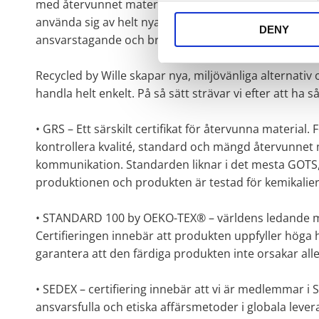
med återvunnet material gör du garanterat ett bra m
använda sig av helt nya material. Det är lika mycket
DENY
ansvarstagande och bra arbetsvillkor för våra medarb
Recycled by Wille skapar nya, miljövänliga alternativ 
handla helt enkelt. På så sätt strävar vi efter att ha 
• GRS – Ett särskilt certifikat för återvunna materia
kontrollera kvalité, standard och mängd återvunnet m
kommunikation. Standarden liknar i det mesta GOTS, 
produktionen och produkten är testad för kemikalie
• STANDARD 100 by OEKO-TEX® – världens ledande mär
Certifieringen innebär att produkten uppfyller höga h
garantera att den färdiga produkten inte orsakar alle
• SEDEX – certifiering innebär att vi är medlemmar i 
ansvarsfulla och etiska affärsmetoder i globala lever