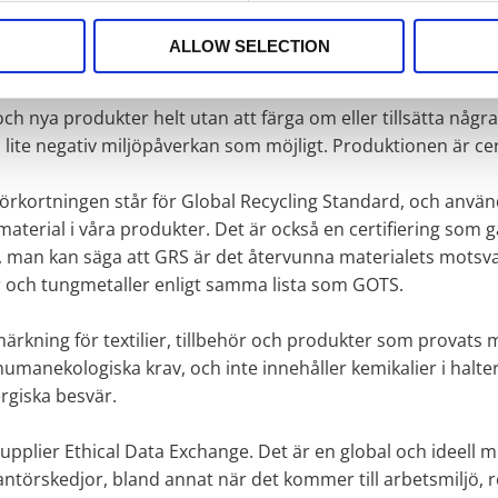
iljöval. Exempelvis är du med och sparar 225 000 liter vatt
 vatten som 1 607 svenskar gör av med under samma tidsperio
ALLOW SELECTION
etare i Indien.
och nya produkter helt utan att färga om eller tillsätta några
så lite negativ miljöpåverkan som möjligt. Produktionen är cert
l. Förkortningen står för Global Recycling Standard, och anvä
aterial i våra produkter. Det är också en certifiering som
man kan säga att GRS är det återvunna materialets motsvari
r och tungmetaller enligt samma lista som GOTS.
kning för textilier, tillbehör och produkter som provats 
umanekologiska krav, och inte innehåller kemikalier i halte
rgiska besvär.
Supplier Ethical Data Exchange. Det är en global och ideell m
antörskedjor, bland annat när det kommer till arbetsmiljö, 