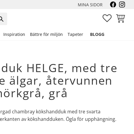
MINA SIDOR
FAVORITER
KUNDVA
Inspiration
Bättre för miljön
Tapeter
BLOGG
duk HELGE, med tre
e älgar, återvunnen
mörkgrå, grå
nfärgad chambray kökshandduk med tre svarta
derkanten av kökshandduken. Ögla för upphängning.