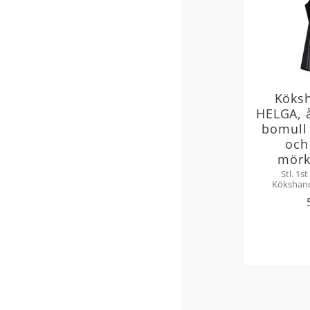
Köks
HELGA, 
bomull
och
mörk
Stl. 1st 45x60 cm. 
Kökshand
mörkgrå/
brodyr av 
återvunne
återvunn