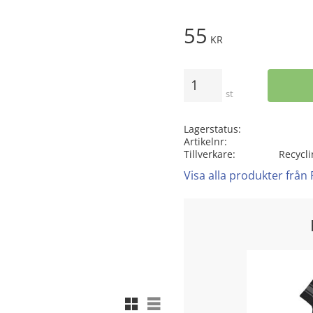
55
KR
Antal
st
Lagerstatus
Artikelnr
Tillverkare
Recycli
Visa alla produkter från 
Rutnätsvy
Listvy