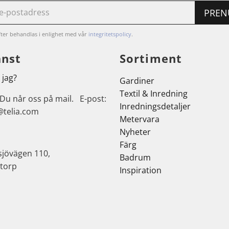
PREN
ter behandlas i enlighet med vår
integritetspolicy
.
änst
Sortiment
 jag?
Gardiner
Textil & Inredning
 Du når oss på mail. E-post:
Inredningsdetaljer
@telia.com
Metervara
Nyheter
Färg
sjövägen 110,
Badrum
torp
Inspiration