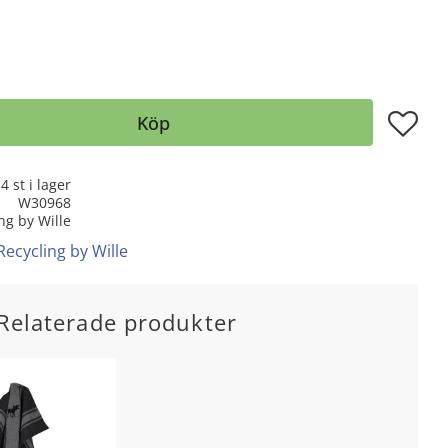
Lägg till
Köp
4 st i lager
W30968
ng by Wille
Recycling by Wille
Relaterade produkter