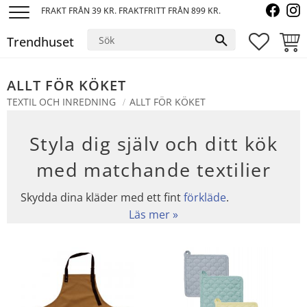
FRAKT FRÅN 39 KR. FRAKTFRITT FRÅN 899 KR.
Meny
Trendhuset
FAVORI
KUND
ALLT FÖR KÖKET
TEXTIL OCH INREDNING
ALLT FÖR KÖKET
Styla dig själv och ditt kök
med matchande textilier
Skydda dina kläder med ett fint
förkläde
.
Matchande
kökshanddukar
kan användas till mer
än att torka disk. Den gör sig även bra som duk
eller lyxig servett.