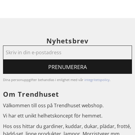
Nyhetsbrev
PRENUMERERA
Dina personuppgifter behandlas i enlighet med vår
integritetspolicy
.
Om Trendhuset
Välkommen till oss på Trendhuset webshop.
Vi har ett unikt helhetskoncept för hemmet.
Hos oss hittar du gardiner, kuddar, dukar, plädar, frotté,
bädd-set, linne produkter, lampor, Morristyger mm