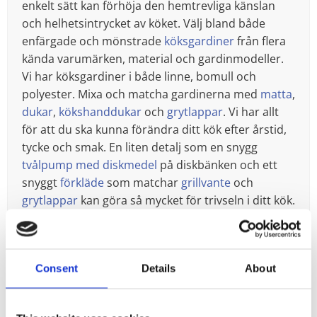
enkelt sätt kan förhöja den hemtrevliga känslan
och helhetsintrycket av köket. Välj bland både
enfärgade och mönstrade
köksgardiner
från flera
kända varumärken, material och gardinmodeller.
Vi har köksgardiner i både linne, bomull och
polyester. Mixa och matcha gardinerna med
matta
,
dukar
,
kökshanddukar
och
grytlappar
. Vi har allt
för att du ska kunna förändra ditt kök efter årstid,
tycke och smak. En liten detalj som en snygg
tvålpump med diskmedel
på diskbänken och ett
snyggt
förkläde
som matchar
grillvante
och
grytlappar
kan göra så mycket för trivseln i ditt kök.
Med små medel kan förändringen bli stor.
Hos oss hittar du det mesta för att skapa ett
mysigt, hemtrevligt och funktionellt kök där
Consent
Details
About
familjen gärna vill tillbringa ledig tid tillsammans
och vänner gärna kommer för en kopp kaffe eller
pratstund.