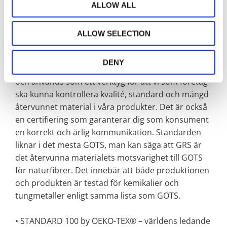
Ett nytt sätt att handla helt enkelt. På så sätt
ALLOW ALL
strävar vi efter att ha så lite negativ miljöpåverkan
som möjligt. Produktionen är certifierad enligt:
ALLOW SELECTION
• GRS – Ett särskilt certifikat för återvunna material.
DENY
Förkortningen står för Global Recycling Standard,
och används som ett verktyg för att vi som företag
ska kunna kontrollera kvalité, standard och mängd
återvunnet material i våra produkter. Det är också
en certifiering som garanterar dig som konsument
en korrekt och ärlig kommunikation. Standarden
liknar i det mesta GOTS, man kan säga att GRS är
det återvunna materialets motsvarighet till GOTS
för naturfibrer. Det innebär att både produktionen
och produkten är testad för kemikalier och
tungmetaller enligt samma lista som GOTS.
• STANDARD 100 by OEKO-TEX® – världens ledande