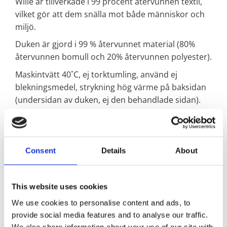
Wille är tillverkade i 99 procent återvunnen textil,
vilket gör att dem snälla mot både människor och
miljö.
Duken är gjord i 99 % återvunnet material (80%
återvunnen bomull och 20% återvunnen polyester).
Maskintvätt 40˚C, ej torktumling, använd ej
blekningsmedel, strykning hög värme på baksidan
(undersidan av duken, ej den behandlade sidan).
Vi är stolta över att kunna säga att den här
produkten är tillverkad i 99 procent återvunnet
material; en blandning av 80% återvunnen bomull
Consent
Details
About
och 20% återvunnen polyester – rester av tyger
som blivit över från tidigare produktioner. Den här
typen av klimatsmart textilåtervinning innebär att
This website uses cookies
vi samlar in, sorterar och tar vara på andras
We use cookies to personalise content and ads, to
tygspill som annars hade kastats bort och blivit
provide social media features and to analyse our traffic.
textilavfall. Det är en enorm besparing på jordens
We also share information about your use of our site with