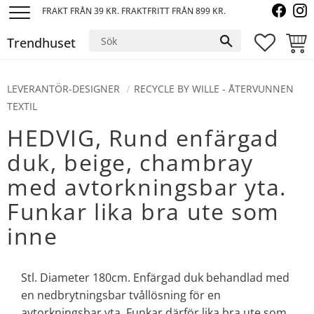
FRAKT FRÅN 39 KR. FRAKTFRITT FRÅN 899 KR.
Meny
Trendhuset
FAVORI
KUND
LEVERANTÖR-DESIGNER
RECYCLE BY WILLE - ÅTERVUNNEN
TEXTIL
HEDVIG, Rund enfärgad
duk, beige, chambray
med avtorkningsbar yta.
Funkar lika bra ute som
inne
Stl. Diameter 180cm. ​Enfärgad duk behandlad med
en nedbrytningsbar tvållösning för en
avtorkningsbar yta. Funkar därför lika bra ute som