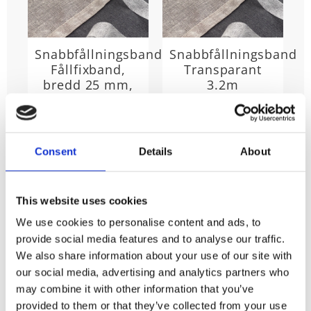
Snabbfållningsband,
Snabbfållningsband/F
Fållfixband,
Transparant
bredd 25 mm,
3.2m
10 meter
Längd 3,2 meter,
bredd 25mm.
Stl. Längd 10m/frp,
Bredd 25 mm,
29
KR
Snabbfållningsban
45
d, används tex till
KR
Consent
Details
About
att lägga upp
gardiner med hjälp
KÖP
av bara ett
Lägg till
KÖP
strykjärn. Smart
och enkelt.
Lägg till i favoriter
This website uses cookies
We use cookies to personalise content and ads, to
provide social media features and to analyse our traffic.
We also share information about your use of our site with
our social media, advertising and analytics partners who
Använd vårt
snabbfållningsband
för att få rätt
may combine it with other information that you’ve
längd på gardinen. Vik upp gardinen till önskad
provided to them or that they’ve collected from your use