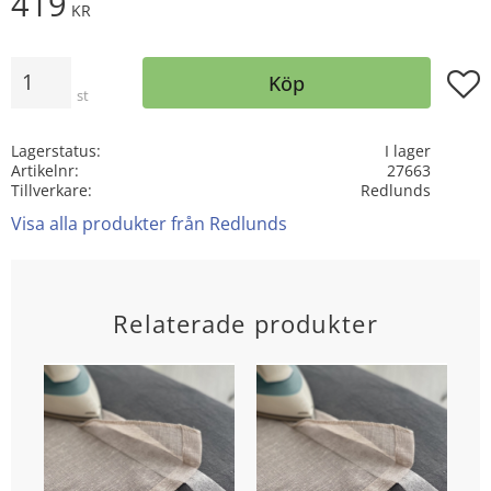
419
KR
Antal
Lägg t
Köp
st
Lagerstatus
I lager
Artikelnr
27663
Tillverkare
Redlunds
Visa alla produkter från Redlunds
Relaterade produkter