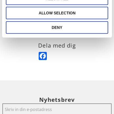
sammetsgardiner så bör du använda dubbla rader
med band.
ALLOW SELECTION
DENY
100% polyester. -
Dela med dig
Facebook
Nyhetsbrev