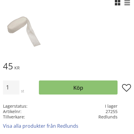
Rutnäts
Lis
45
KR
Antal
Lägg t
Köp
st
Lagerstatus
I lager
Artikelnr
27255
Tillverkare
Redlunds
Visa alla produkter från Redlunds