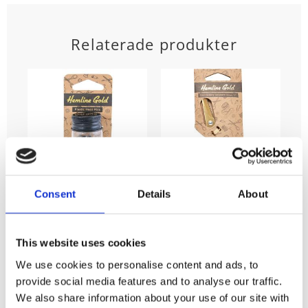
Relaterade produkter
Consent
Details
About
Knappnålar med
Brodersax,
svart
borstat rostfritt
plasthuvud i
guldfärgat stål,
This website uses cookies
glasburk, 60 st,
akrylhandtag stl.
Stl.0,58 mm x 38
12,5cm
We use cookies to personalise content and ads, to
mm
Brodersax med
provide social media features and to analyse our traffic.
guldfärgat blad i
60 st Knappnålar
We also share information about your use of our site with
borstat rostfritt
tillverkade av
98
KR