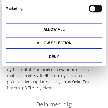
Ursprungsland: Indien.
Marketing
OEKO-TEX® Standard 100 är ett oberoende globalt
test- och certifieringssystem för textila produkter i
alla produktionsled. Certifieringen innebär att
ALLOW ALL
textilen i den färdiga produkten är fri från
ohälsosamma kemikalier. Certifieringssystemet
ALLOW SELECTION
infördes 1992 och huvudsyftet är att utveckla
provningskriterier, gränsvärden och testmetoder
DENY
på vetenskaplig grund. Certifikatet gäller i 12
månader, efter det görs nya tester, för att få ett
nytt certifikat. Stickprov och nya kontroller av
materialen görs allt eftersom nya krav på
gränsvärden uppdateras årligen av Oeko-Tex,
baserat på EU:s regelverk.
Dela med dig