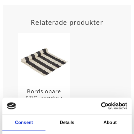
Relaterade produkter
Bordslöpare
STIG, randig i
svart och
offwhite
bäckebölja
Consent
Details
About
Stl. 35X120 cm.
Bordslöpare STIG i
klassiskt