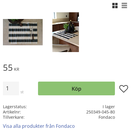
Rutnäts
Lis
55
KR
Antal
Lägg t
Köp
st
Lagerstatus
I lager
Artikelnr
250349-045-80
Tillverkare
Fondaco
Visa alla produkter från Fondaco