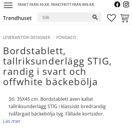
FRAKT FRÅN 39 KR. FRAKTFRITT FRÅN 899 KR.
Meny
Trendhuset
FAVORI
KUND
LEVERANTÖR-DESIGNER
FONDACO
Bordstablett,
tallriksunderlägg STIG,
randig i svart och
offwhite bäckebölja
Stl. 35X45 cm. Bordstablett även kallat
tallriksunderlägg STIG i klassiskt bredrandig
tvåfärgad bäckebölja tyg. Fållade kortsidor.
Läs mer