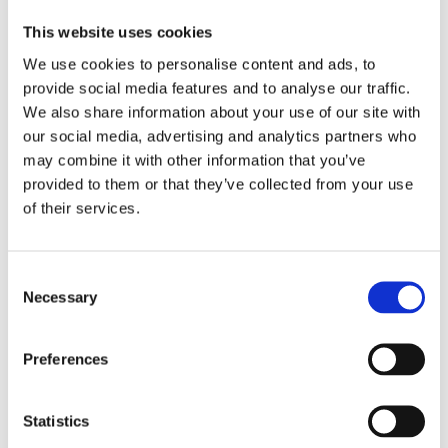
149
bredrandig
KR
tvåfärgad
This website uses cookies
bäckebölja tyg.
Fållade kortsidor.
We use cookies to personalise content and ads, to
KÖP
Lättplacerad duk.
Lägg till i favoriter
provide social media features and to analyse our traffic.
We also share information about your use of our site with
our social media, advertising and analytics partners who
may combine it with other information that you’ve
provided to them or that they’ve collected from your use
Serien Stig finns i flera olika färger och storlekar följ
of their services.
länken
STIG
så hittar du dessa.
Använd tallriksunderlägg även kallade
bordstabletter till din dukning. Blir snyggt och det
Consent
är praktiskt då det skyddar ditt bord samtidigt som
Necessary
Selection
det har en ljuddämpande effekt. Duka gärna med
passande
tygservetter
eller
pappersservetter
följ
Preferences
länkarna så finner du dessa.
100% Bomull
Statistics
Tvättråd: Maskintvätt 40 grader skontvätt.