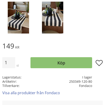
149
KR
Antal
Lägg t
Köp
st
Lagerstatus
I lager
Artikelnr
250349-120-80
Tillverkare
Fondaco
Visa alla produkter från Fondaco