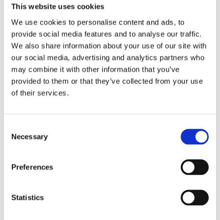
STIG i klassiskt
This website uses cookies
bredrandig
tvåfärgad
We use cookies to personalise content and ads, to
KÖP
bäckebölja tyg.
provide social media features and to analyse our traffic.
Fållade kortsidor.
Lägg till i favoriter
We also share information about your use of our site with
our social media, advertising and analytics partners who
may combine it with other information that you’ve
provided to them or that they’ve collected from your use
Serien Stig finns i flera olika färger och storlekar följ
of their services.
länken
STIG
så hittar du dessa.
Lättplacerad duk passar lika bra till köksbordet
Consent
som soffbordet. Skapa fina dukningar med våra
Necessary
Selection
löpare. Duka gärna med
passande
tygservetter
eller
pappersservetter
följ
länkarna så finner du dessa.
Preferences
100% Bomull
Statistics
Tvättråd: Maskintvätt 40 grader skontvätt.
Ursprungsland: Indien.