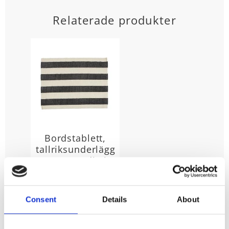
Relaterade produkter
Bordstablett,
tallriksunderlägg
STIG, randig i
svart och
offwhite
bäckebölja
Consent
Details
About
Stl. 35X45 cm.
Bordstablett även
kallat
55
tallriksunderlägg
KR