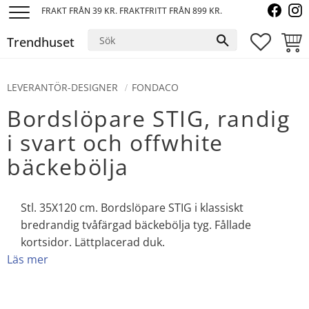
FRAKT FRÅN 39 KR. FRAKTFRITT FRÅN 899 KR.
Meny
Trendhuset
FAVORI
KUND
LEVERANTÖR-DESIGNER
FONDACO
Bordslöpare STIG, randig
i svart och offwhite
bäckebölja
Stl. 35X120 cm. Bordslöpare STIG i klassiskt
bredrandig tvåfärgad bäckebölja tyg. Fållade
kortsidor. Lättplacerad duk.
Läs mer