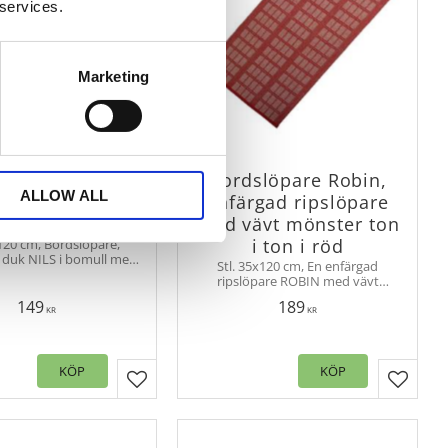
 services.
Marketing
slöpare NILS,
Bordslöpare Robin,
ALLOW ALL
ipslöpare i rött
enfärgad ripslöpare
h offwhite
med vävt mönster ton
i ton i röd
x120 cm, Bordslöpare,
, duk NILS i bomull med
Stl. 35x120 cm, En enfärgad
 rutmönster i två olika
ripslöpare ROBIN med vävt
r. Lättplacerad duk.
mönster ton i ton i bomull. Fållade
149
189
kortsidor. Finns i flera olika färger.
KR
KR
KÖP
KÖP
er
Lägg till i favoriter
Lägg til