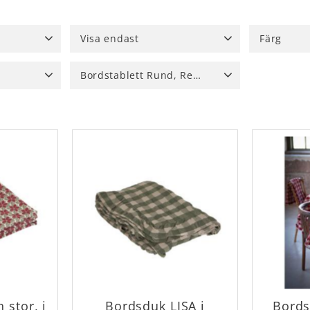
Visa endast
Färg
Brun, Noug
Finns i lager
128
fudge, kas
Bordstablett Rund, Rektangulär, Oval, glasunderlägg
Grå, silver,
50 cm
8
Glasunderlägg
1
Linnefärg, 
x250 cm
8
Oval, oregelbunden
2
Visa fler
Rektangulär
9
Rund
1
 stor, i
Bordsduk LISA i
Bords