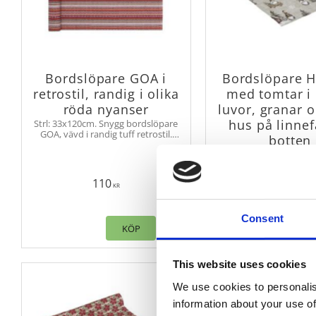
Bordslöpare GOA i
Bordslöpare 
retrostil, randig i olika
med tomtar i
röda nyanser
luvor, granar 
hus på linne
Strl: 33x120cm. Snygg bordslöpare
GOA, vävd i randig tuff retrostil.
botten
Duken passar lika bra till
Stl. 45X150 cm. Bor
köksbordet som till soffbordet.
HARALD med tomtar, gr
och små hus. Passar lik
110
85
soffbordet som till k
KR
KR
Consent
KÖP
K
Lägg till i favoriter
This website uses cookies
We use cookies to personalis
information about your use of