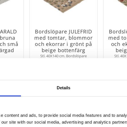
HARALD
Bordslöpare JULEFRID
Bordsl
 bruna
med tomtar, blommor
med to
och små
och ekorrar i grönt på
och ek
färgad
beige bottenfärg
beig
Stl. 40X140 cm. Bordslöpare
Stl. 40
JULEFRID med snirklande blommor
JULEFRID m
dslöpare
bland tomtar och ekorrar. Löparen
bland tomt
anar, renar
har en vacker bård i ändarna som
har en vac
a bra till
ramar in mönstret.
ram
129
öksbordet.
KR
Details
ÖP
KÖP
Lägg till i favoriter
Lägg till i favorit
e content and ads, to provide social media features and to analy
 our site with our social media, advertising and analytics partn