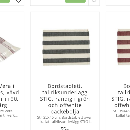
Lägg till i favoriter
Lägg till i favorit
Vera i
Bordstablett,
Bo
s, vävd
tallriksunderlägg
tall
 i rött
STIG, randig i grön
STIG, 
ärg
och offwhite
offwh
bäckebölja
re Vera.
Stl. 35X4
 tillverkad
kallat t
Stl. 35X45 cm. Bordstablett även
ket ger den
klassisk
kallat tallriksunderlägg STIG i
rd känsla.
bäckebölja
klassiskt bredrandig tvåfärgad
55
KR