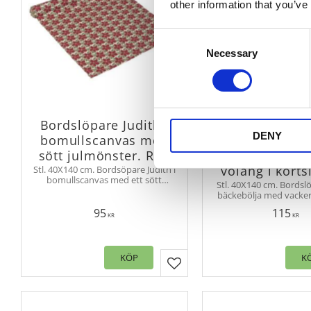
other information that you’ve
Consent
Necessary
Selection
Bordslöpare Judith i
Bordslöpare 
DENY
bomullscanvas med
mörkgrön och
sött julmönster. Röd
rutig bäckebö
volang i kort
Stl. 40X140 cm. Bordsöpare Judith i
bomullscanvas med ett sött
Stl. 40X140 cm. Bordslö
julmönster, som skapar en
bäckebölja med vacker
stämningsfull look på alla
kortsidorna i ett kl
juldukningar.
95
115
rutmönster i lantli
KR
KR
KÖP
K
Lägg till i favoriter