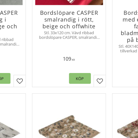
CASPER
Bordslöpare CASPER
Bord
g i
smalrandig i rött,
med e
ige och
beige och offwhite
f
e
bladm
Stl. 33x120 cm. Vävd ribbad
bordslöpare CASPER, smalrandig
på 
d ribbad
duk tillverkad av återvunnet
smalrandig
Stl. 40X14
material
ervunnet
tillverka
med ett sn
109
mönster
KR
ÖP
KÖP
Lägg till i favoriter
Lägg till i favorit