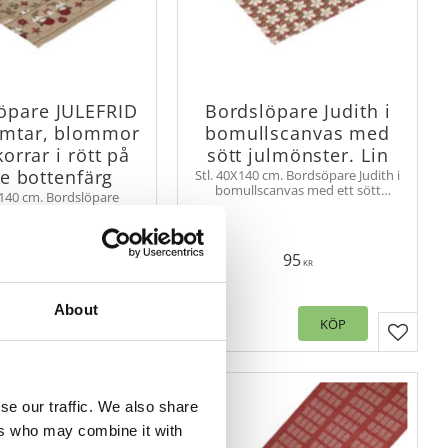
öpare JULEFRID
Bordslöpare Judith i
mtar, blommor
bomullscanvas med
orrar i rött på
sött julmönster. Lin
e bottenfärg
Stl. 40X140 cm. Bordsöpare Judith i
bomullscanvas med ett sött
X140 cm. Bordslöpare
julmönster, som skapar en
ed snirklande blommor
stämningsfull look på alla
ar och ekorrar. Löparen
juldukningar.
ker bård i ändarna som
ar in mönstret.
129
95
KR
KR
About
KÖP
KÖP
er
Lägg till i favoriter
Lägg til
se our traffic. We also share
ers who may combine it with