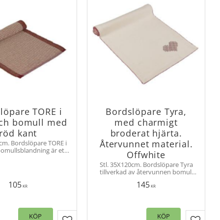
löpare TORE i
Bordslöpare Tyra,
och bomull med
med charmigt
röd kant
broderat hjärta.
Återvunnet material.
 cm. Bordslöpare TORE i
bomullsblandning är ett
Offwhite
nslag på matbordet som
Stl. 35X120cm. Bordslöpare Tyra
n rustik, naturlig känsla
tillverkad av återvunnen bomull
uk och ombonad touch.
och polyester med ett charmigt
105
145
broderat hjärta i ena hörnet.
KR
KR
KÖP
KÖP