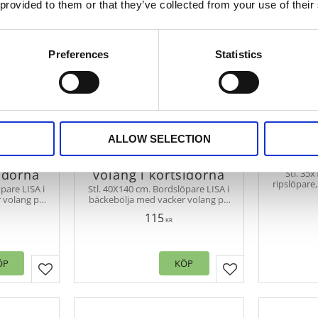
 provided to them or that they’ve collected from your use of their
Preferences
Statistics
LISA i
Bordslöpare LISA i röd
Bord
ALLOW SELECTION
 beige
och beige rutig
rutig r
lja med
bäckebölja med
oc
sidorna
volang i kortsidorna
Stl. 35
ripslöpare
pare LISA i
Stl. 40X140 cm. Bordslöpare LISA i
klassiskt
 volang på
bäckebölja med vacker volang på
kulöre
assiskt
kortsidorna i ett klassiskt
115
g stil
rutmönster i lantlig stil
KR
ÖP
KÖP
Lägg till i favoriter
Lägg till i favorit