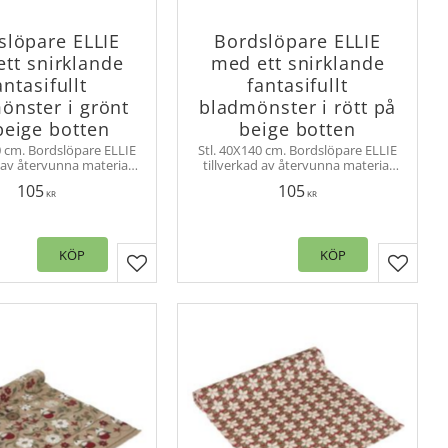
slöpare ELLIE
Bordslöpare ELLIE
tt snirklande
med ett snirklande
antasifullt
fantasifullt
önster i grönt
bladmönster i rött på
beige botten
beige botten
0 cm. Bordslöpare ELLIE
Stl. 40X140 cm. Bordslöpare ELLIE
d av återvunna material
tillverkad av återvunna material
irkligt och fantasifullt
med ett snirkligt och fantasifullt
105
105
. Lättplacerad duk.
mönster. Lättplacerad duk.
KR
KR
KÖP
KÖP
er
Lägg till i favoriter
Lägg til