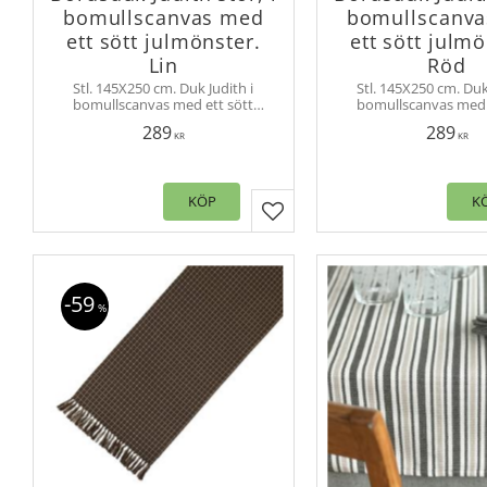
bomullscanvas med
bomullscanv
ett sött julmönster.
ett sött julmö
Lin
Röd
Stl. 145X250 cm. Duk Judith i
Stl. 145X250 cm. Duk
bomullscanvas med ett sött
bomullscanvas med 
julmönster på, som skapar en
julmönster på, som 
289
289
stämningsfull look på alla
stämningsfull look 
KR
KR
juldukningar.
juldukningar
KÖP
K
Lägg till i favoriter
59
%