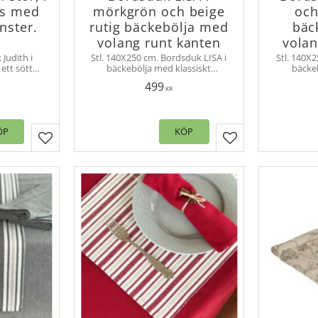
as med
mörkgrön och beige
och
nster.
rutig bäckebölja med
bäc
volang runt kanten
volan
 Judith i
Stl. 140X250 cm. Bordsduk LISA i
Stl. 140X
ett sött
bäckebölja med klassiskt
bäcke
skapar en
rutmönster. Den fina volangen
rutmönst
499
på alla
längs kanterna ger stil och charm,
längs kant
KR
.
vilket mjukar upp den klassiska
vilket mj
designen och ger en romantisk
designen
touch.
ÖP
KÖP
Lägg till i favoriter
Lägg till i favorit