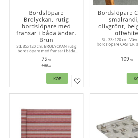
Bordslöpare
Bordslöpare 
Brolyckan, rutig
smalrandi
bordslöpare med
olivgrönt, be
fransar i båda ändar.
offwhit
Brun
Stl. 33x120 cm. Väv
bordslöpare CASPER, 
Stl. 35x120 cm, BROLYCKAN rutig
duk tillverkad av åt
bordslöpare med fransar i båda
material
ändar. Lättplacerad löpare/duk
75
109
som passar lika bra till köksbordet
KR
KR
som till soffbordet.
182
KR
KÖP
K
Lägg till i favoriter