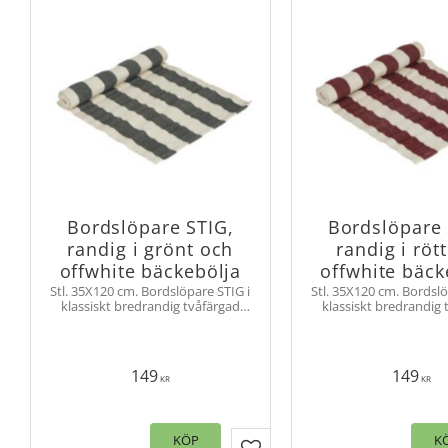
Bordslöpare STIG,
Bordslöpare 
randig i grönt och
randig i röt
offwhite bäckebölja
offwhite bäck
Stl. 35X120 cm. Bordslöpare STIG i
Stl. 35X120 cm. Bordslö
klassiskt bredrandig tvåfärgad
klassiskt bredrandig 
bäckebölja tyg. Fållade kortsidor.
bäckebölja tyg. Fållade
Lättplacerad duk.
Lättplacerad d
149
149
KR
KR
KÖP
K