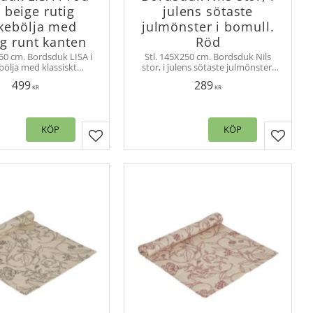
 beige rutig
julens sötaste
kebölja med
julmönster i bomull.
g runt kanten
Röd
250 cm. Bordsduk LISA i
Stl. 145X250 cm. Bordsduk Nils
bölja med klassiskt
stor, i julens sötaste julmönster,
er. Den fina volangen
perfekt för att förgylla julbordet
499
289
erna ger stil och charm,
med och sprida en härlig julkänsla i
KR
KR
ukar upp den klassiska
rummet.
 och ger en romantisk
touch.
KÖP
KÖP
er
Lägg till i favoriter
Lägg til