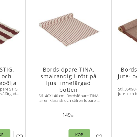
STIG,
Bordslöpare TINA,
Bords
t och
smalrandig i rött på
jute- 
ebölja
ljus linnefärgad
botten
pare STIG i
Stl. 35X90
tvåfärgad
jute- och 
Stl. 40X140 cm. Bordslöpare TINA
 kortsidor.
vackert i
är en klassisk och stilren löpare i
uk.
förmedlar e
ripskvalité. Den linfärgade botten i
med en mj
kombination med ett diskret
randigt mönster ger löparen ett
149
KR
tidlöst uttryck som passar i både
moderna och traditionella miljöer.
ÖP
KÖP