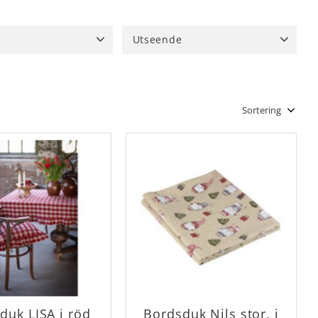
Utseende
at, kanel, mullvad,
Enfärgad
20
Mönstrad
74
tanj
4
 greige
2
Grön
40
Välj sortering
natur, jute
2
duk LISA i röd
Bordsduk Nils stor, i