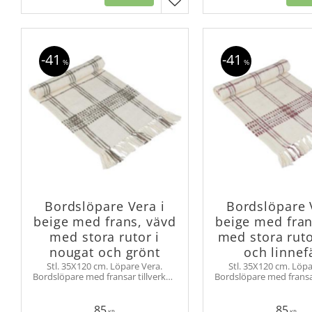
Lägg till i favoriter
41
41
%
%
Bordslöpare Vera i
Bordslöpare 
beige med frans, vävd
beige med fran
med stora rutor i
med stora rutor
nougat och grönt
och linnef
Stl. 35X120 cm. Löpare Vera.
Stl. 35X120 cm. Löpa
Bordslöpare med fransar tillverkad
Bordslöpare med fransar
med grovt slubgarn, vilket ger den
med grovt slubgarn, vil
en rustik och handgjord känsla.
en rustik och handgjo
85
85
KR
KR