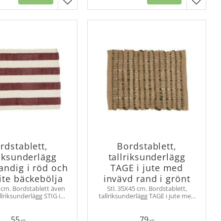
er
Lägg till i favoriter
Lägg til
rdstablett,
Bordstablett,
riksunderlägg
tallriksunderlägg
randig i röd och
TAGE i jute med
ite bäckebölja
invävd rand i grönt
5 cm. Bordstablett även
Stl. 35X45 cm. Bordstablett,
allriksunderlägg STIG i
tallriksunderlägg TAGE i jute med
t bredrandig tvåfärgad
invävd färgad rand med grov och
 tyg. Fållade kortsidor.
rustik struktur. Varp i offwhite.
55
79
KR
KR