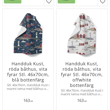
Lägg till i favoriter
Lägg
Handduk Kust,
Handduk Kust,
röda båthus, vita
röda båthus, vita
fyrar Stl. 46x70cm,
fyrar Stl. 46x70cm,
blå bottenfärg
offwhite
bottenfärg
Stl. 46x70cm. Handduk Kust i
marint tema med båthus och
Stl. 46x70cm. Handduk Kust i
fyrar bland kobbar och skär.
marint tema med båthus och
Design Louise Videlyck
fyrar bland kobbar och skär.
163
163
Design Louise Videlyck
KR
KR