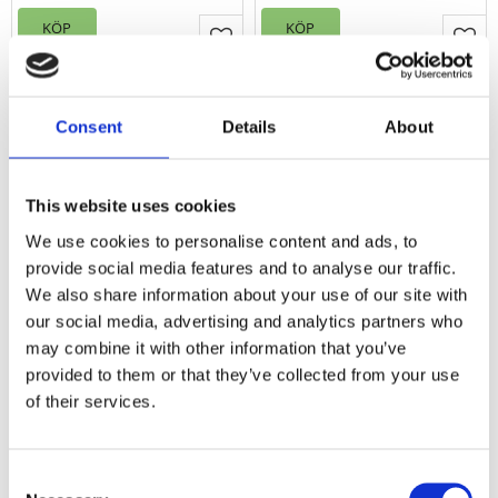
KÖP
KÖP
Lägg till i favoriter
Lägg
Consent
Details
About
This website uses cookies
We use cookies to personalise content and ads, to
provide social media features and to analyse our traffic.
We also share information about your use of our site with
Kuddfodral Blader,
Kuddfodral Blader,
our social media, advertising and analytics partners who
grafiskt retro
grafiskt retro
may combine it with other information that you’ve
mönster. Stl.
mönster. Stl.
provided to them or that they’ve collected from your use
47x47cm, blå,
47x47cm, grön
of their services.
beige, rost
Stl. 47x47cm. Kuddfodral
Blader grafiskt 50-tals
Stl. 47x47cm. Kuddfodral
mönster i retrostil. Designat
Blader grafiskt 50-tals
av Louise Videlyck. Dragkedja
mönster i retrostil. Designat
Consent
i nederkanten.
210
210
av Louise Videlyck. Dragkedja
KR
KR