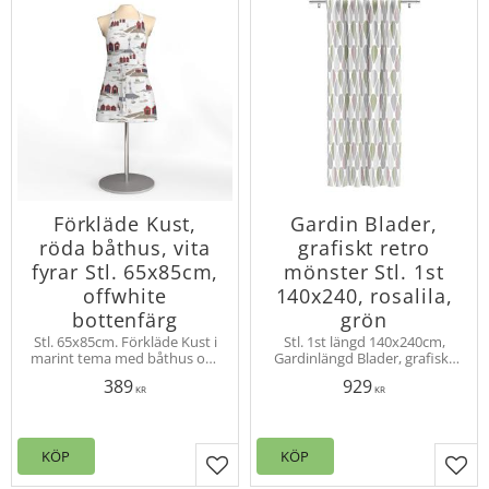
Förkläde Kust,
Gardin Blader,
röda båthus, vita
grafiskt retro
fyrar Stl. 65x85cm,
mönster Stl. 1st
offwhite
140x240, rosalila,
bottenfärg
grön
Stl. 65x85cm. Förkläde Kust i
Stl. 1st längd 140x240cm,
marint tema med båthus och
Gardinlängd Blader, grafiskt
fyrar bland kobbar och skär.
50-tals mönster i retrostil.
389
929
Design Louise Videlyck
Design Louise Videlyck.
KR
KR
Upphängning multiband,
overlock nedtill
KÖP
KÖP
Lägg till i favoriter
Lägg