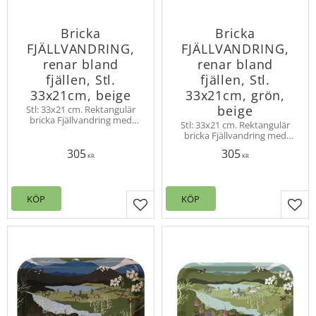
Bricka
Bricka
FJÄLLVANDRING,
FJÄLLVANDRING,
renar bland
renar bland
fjällen, Stl.
fjällen, Stl.
33x21cm, beige
33x21cm, grön,
beige
Stl: 33x21 cm. Rektangulär
bricka Fjällvandring med
Stl: 33x21 cm. Rektangulär
vandrande renar i de
bricka Fjällvandring med
norrländska fjällen.
vandrande renar i de
Skandinavisk björkfanér
305
305
norrländska fjällen.
KR
KR
Skandinavisk björkfanér
KÖP
KÖP
Lägg till i favoriter
Lägg