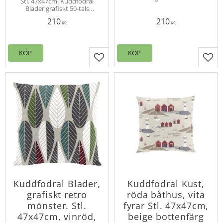
Stl. 47x47cm. Kuddfodral
mönster i retrostil. Designat
Blader grafiskt 50-tals
av Louise Videlyck. Dragkedja
mönster i retrostil. Designat
i nederkanten.
210
210
av Louise Videlyck. Dragkedja
KR
KR
i nederkanten.
KÖP
KÖP
Lägg till i favoriter
Lägg
Kuddfodral Blader,
Kuddfodral Kust,
grafiskt retro
röda båthus, vita
mönster. Stl.
fyrar Stl. 47x47cm,
47x47cm, vinröd,
beige bottenfärg