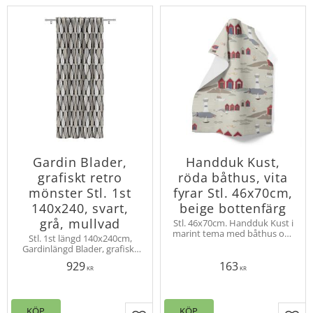
Gardin Blader,
Handduk Kust,
grafiskt retro
röda båthus, vita
mönster Stl. 1st
fyrar Stl. 46x70cm,
140x240, svart,
beige bottenfärg
grå, mullvad
Stl. 46x70cm. Handduk Kust i
marint tema med båthus och
Stl. 1st längd 140x240cm,
fyrar bland kobbar och skär.
Gardinlängd Blader, grafiskt
Design Louise Videlyck
50-tals mönster i retrostil.
929
163
Design Louise Videlyck.
KR
KR
Upphängning multiband,
overlock nedtill
KÖP
KÖP