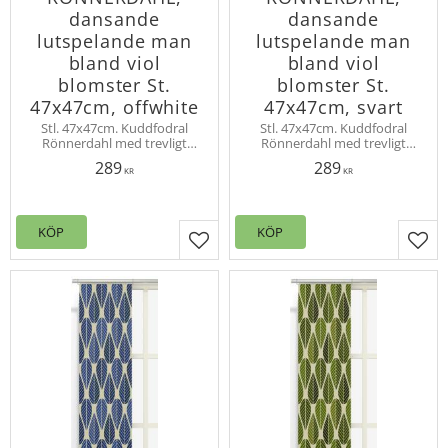
dansande
dansande
lutspelande man
lutspelande man
bland viol
bland viol
blomster St.
blomster St.
47x47cm, offwhite
47x47cm, svart
Stl. 47x47cm. Kuddfodral
Stl. 47x47cm. Kuddfodral
Rönnerdahl med trevligt
Rönnerdahl med trevligt
mönster designat av Louise
mönster designat av Louise
289
289
Videlyck. Violblomster och
Videlyck. Violblomster och
KR
KR
gröna blad och glad
gröna blad och glad
lutspelande figur.
lutspelande figur.
KÖP
KÖP
Lägg till i favoriter
Lägg