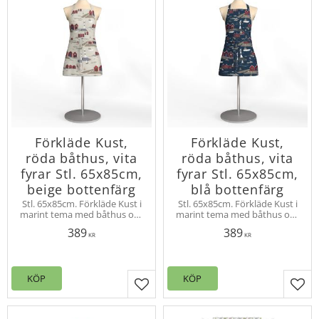
Förkläde Kust,
Förkläde Kust,
röda båthus, vita
röda båthus, vita
fyrar Stl. 65x85cm,
fyrar Stl. 65x85cm,
beige bottenfärg
blå bottenfärg
Stl. 65x85cm. Förkläde Kust i
Stl. 65x85cm. Förkläde Kust i
marint tema med båthus och
marint tema med båthus och
fyrar bland kobbar och skär.
fyrar bland kobbar och skär.
389
389
Design Louise Videlyck
Design Louise Videlyck
KR
KR
KÖP
KÖP
Lägg till i favoriter
Lägg