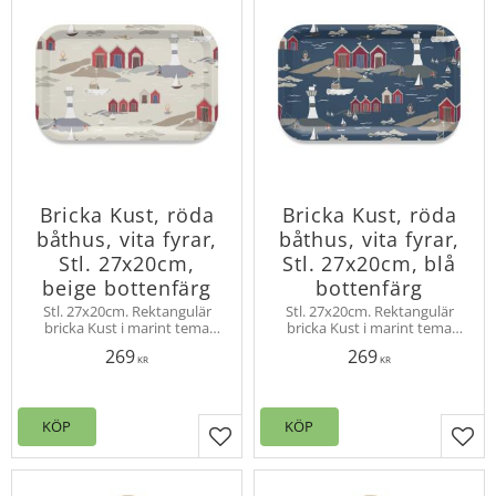
Bricka Kust, röda
Bricka Kust, röda
båthus, vita fyrar,
båthus, vita fyrar,
Stl. 27x20cm,
Stl. 27x20cm, blå
beige bottenfärg
bottenfärg
Stl. 27x20cm. Rektangulär
Stl. 27x20cm. Rektangulär
bricka Kust i marint tema
bricka Kust i marint tema
med båthus och fyrar bland
med båthus och fyrar bland
269
269
kobbar och skär. Design
kobbar och skär. Design
KR
KR
Louise Videlyck
Louise Videlyck
KÖP
KÖP
Lägg till i favoriter
Lägg