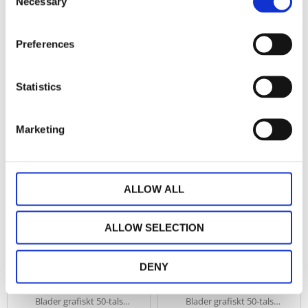
Necessary
Selection
i nederkanten.
KÖP
KÖP
Preferences
Lägg till i favoriter
Lägg
Statistics
Marketing
ALLOW ALL
Kuddfodral Blader,
Kuddfodral Blader,
ALLOW SELECTION
grafiskt retro
grafiskt retro
mönster. Stl.
mönster. Stl.
47x47cm, grön,
47x47cm, rosalila,
DENY
gul, orange
grön
Stl. 47x47cm. Kuddfodral
Stl. 47x47cm. Kuddfodral
Blader grafiskt 50-tals
Blader grafiskt 50-tals