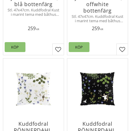
blå bottenfärg
offwhite
bottenfärg
Stl. 47x47cm. Kuddfodral Kust
i marint tema med båthus
Stl. 47x47cm. Kuddfodral Kust
och fyrar bland kobbar och
i marint tema med båthus
skär. Design Louise Videlyck
och fyrar bland kobbar och
259
259
skär. Design Louise Videlyck
KR
KR
KÖP
KÖP
Lägg till i favoriter
Lägg
Kuddfodral
Kuddfodral
RÖNNERDAHL,
RÖNNERDAHL,