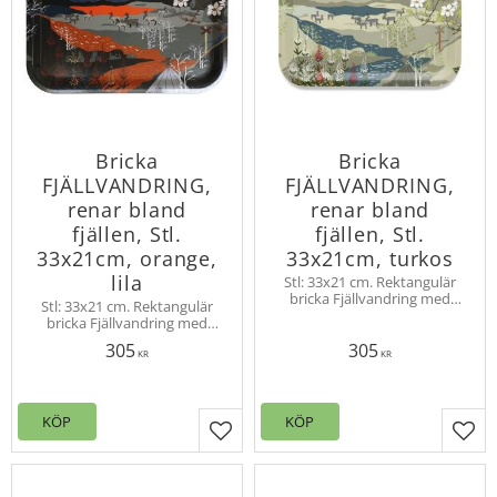
Bricka
Bricka
FJÄLLVANDRING,
FJÄLLVANDRING,
renar bland
renar bland
fjällen, Stl.
fjällen, Stl.
33x21cm, orange,
33x21cm, turkos
lila
Stl: 33x21 cm. Rektangulär
bricka Fjällvandring med
Stl: 33x21 cm. Rektangulär
vandrande renar i de
bricka Fjällvandring med
norrländska fjällen.
vandrande renar i de
Skandinavisk björkfanér
305
305
norrländska fjällen.
KR
KR
Skandinavisk björkfanér
KÖP
KÖP
Lägg till i favoriter
Lägg