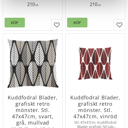
mönster i retrostil. Designat
mönster i retrostil. Designat
210
210
av Louise Videlyck. Dragkedja
av Louise Videlyck. Dragkedja
KR
KR
i nederkanten.
i nederkanten.
KÖP
KÖP
Lägg till i favoriter
Lägg
Kuddfodral Blader,
Kuddfodral Blader,
grafiskt retro
grafiskt retro
mönster. Stl.
mönster. Stl.
47x47cm, svart,
47x47cm, vinröd
grå, mullvad
Stl. 47x47cm. Kuddfodral
Blader grafiskt 50-tals