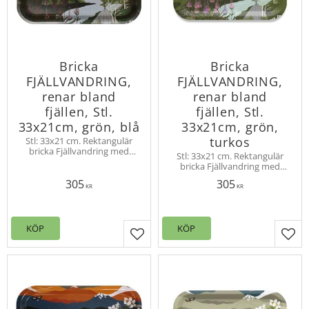
Bricka
Bricka
FJÄLLVANDRING,
FJÄLLVANDRING,
renar bland
renar bland
fjällen, Stl.
fjällen, Stl.
33x21cm, grön, blå
33x21cm, grön,
turkos
Stl: 33x21 cm. Rektangulär
bricka Fjällvandring med
Stl: 33x21 cm. Rektangulär
vandrande renar i de
bricka Fjällvandring med
norrländska fjällen.
vandrande renar i de
Skandinavisk björkfanér
305
305
norrländska fjällen.
KR
KR
Skandinavisk björkfanér
KÖP
KÖP
Lägg till i favoriter
Lägg