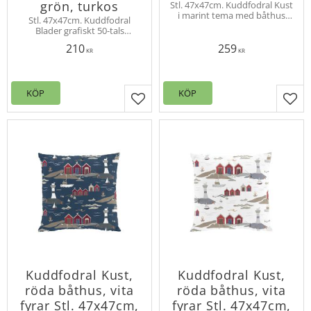
grön, turkos
Stl. 47x47cm. Kuddfodral Kust
i marint tema med båthus
Stl. 47x47cm. Kuddfodral
och fyrar bland kobbar och
Blader grafiskt 50-tals
skär. Design Louise Videlyck
mönster i retrostil. Designat
210
259
av Louise Videlyck. Dragkedja
KR
KR
i nederkanten.
KÖP
KÖP
Lägg till i favoriter
Lägg
Kuddfodral Kust,
Kuddfodral Kust,
röda båthus, vita
röda båthus, vita
fyrar Stl. 47x47cm,
fyrar Stl. 47x47cm,