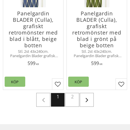
Panelgardin
Panelgardin
BLADER (Culla),
BLADER (Culla),
grafiskt
grafiskt
retromönster med
retromönster med
blad i blått, beige
blad i grönt på
botten
beige botten
Stl. 2st 43x240cm.
Stl. 2st 43x240cm.
Panelgardin Blader grafiskt
Panelgardin Blader grafiskt
50-tals mönster i retrostil.
50-tals mönster i retrostil.
599
599
Designat av Louise Videlyck.
Designat av Louise Videlyck.
KR
KR
Upphängning kanal. Overlock
Upphängning kanal. Overlock
nedtill
nedtill
KÖP
KÖP
Lägg till i favoriter
Lägg
1
2