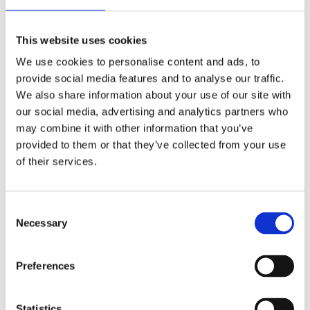
This website uses cookies
We use cookies to personalise content and ads, to
Dukklämmor i
rostfritt stål, fyr-
provide social media features and to analyse our traffic.
pack
We also share information about your use of our site with
Stl. 7,8x5x1,2 cm,
our social media, advertising and analytics partners who
Bordduksklämmor
may combine it with other information that you’ve
i rostfritt stål, 4st
39
klämmor per förp.
KR
provided to them or that they’ve collected from your use
Passar till
bordskiva med
of their services.
tjocklek 1 - 4,5 cm.
KÖP
Lägg till i favoriter
Consent
Necessary
Selection
100% PVC ftalatfri, torkas av med fuktad trasa
Preferences
Statistics