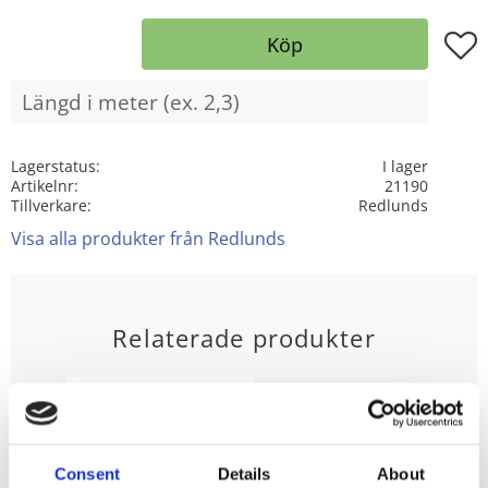
Lägg t
Köp
Lagerstatus
I lager
Artikelnr
21190
Tillverkare
Redlunds
Visa alla produkter från Redlunds
Relaterade produkter
Consent
Details
About