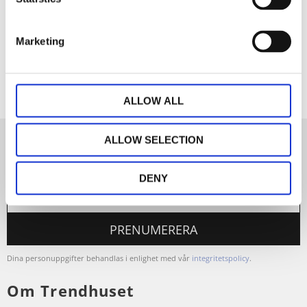
Dela med dig
Marketing
Facebook
ALLOW ALL
ALLOW SELECTION
Nyhetsbrev
DENY
PRENUMERERA
Dina personuppgifter behandlas i enlighet med vår
integritetspolicy
.
Om Trendhuset