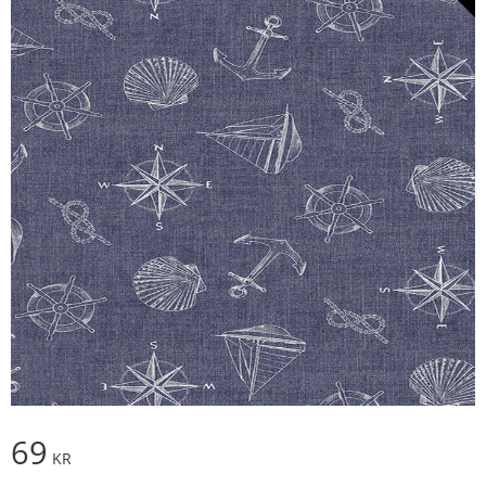
69
KR