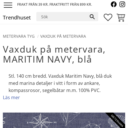
FRAKT FRÅN 39 KR. FRAKTFRITT FRÅN 899 KR.
Meny
Trendhuset
FAVORI
KUND
METERVARA TYG
VAXDUK PÅ METERVARA
Vaxduk på metervara,
MARITIM NAVY, blå
Stl. 140 cm bredd. Vaxduk Maritim Navy, blå duk
med marina detaljer i vitt i form av ankare,
kompassrosor, segelbåtar m.m. 100% PVC.
Läs mer
METERVARA