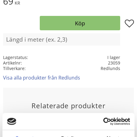
69
KR
Lägg t
Köp
Lagerstatus
I lager
Artikelnr
23059
Tillverkare
Redlunds
Visa alla produkter från Redlunds
Relaterade produkter