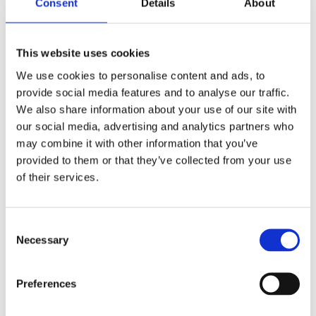
Consent
Details
About
This website uses cookies
We use cookies to personalise content and ads, to
Dukklämmor i
provide social media features and to analyse our traffic.
rostfritt stål, fyr-
We also share information about your use of our site with
pack
our social media, advertising and analytics partners who
Stl. 7,8x5x1,2 cm,
may combine it with other information that you’ve
Bordduksklämmor
i rostfritt stål, 4st
provided to them or that they’ve collected from your use
39
klämmor per förp.
KR
of their services.
Passar till
bordskiva med
tjocklek 1 - 4,5 cm.
KÖP
Lägg till i favoriter
Consent
Necessary
Selection
Preferences
100% PVC ftalatfri, torkas av med fuktad trasa