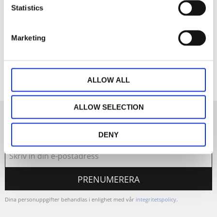
Statistics
Dela med dig
Marketing
Facebook
ALLOW ALL
ALLOW SELECTION
Nyhetsbrev
DENY
PRENUMERERA
Dina personuppgifter behandlas i enlighet med vår
integritetspolicy
.