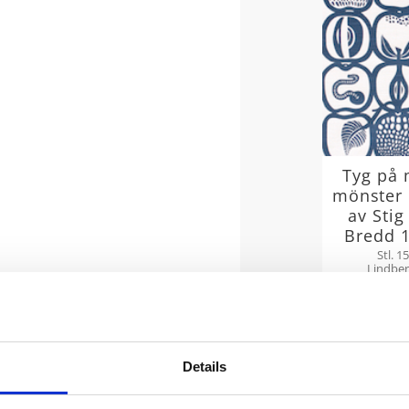
Tyg på 
mönster
av Stig
Bredd 
Stl. 1
Lindbe
Fruk
8
metervara
Mönsterr
50% Bom
krym
Details