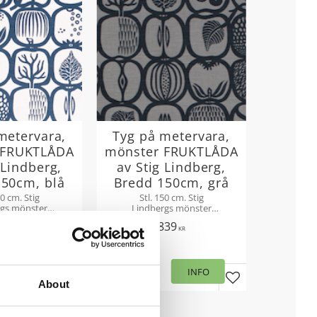
metervara,
Tyg på metervara,
 FRUKTLÅDA
mönster FRUKTLÅDA
 Lindberg,
av Stig Lindberg,
150cm, blå
Bredd 150cm, grå
50 cm. Stig
Stl. 150 cm. Stig
rgs mönster
Lindbergs mönster
tlåda som
Fruktlåda som
39
839
, här i blått.
metervara, här i grått.
KR
KR
apport 45 cm.
Mönsterrapport 45 cm.
ull/50% Lin,
50% Bomull/50% Lin,
per 3-5 %
krymper 3-5 %
INFO
INFO
Lägg till i favoriter
Lägg till i favori
About