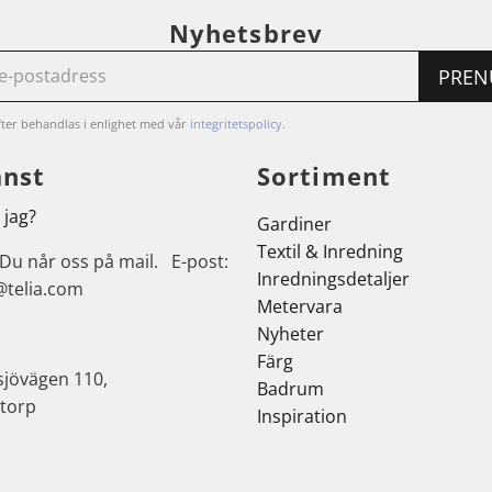
Nyhetsbrev
PREN
ter behandlas i enlighet med vår
integritetspolicy
.
änst
Sortiment
 jag?
Gardiner
Textil & Inredning
 Du når oss på mail. E-post:
Inredningsdetaljer
@telia.com
Metervara
Nyheter
Färg
sjövägen 110,
Badrum
torp
Inspiration