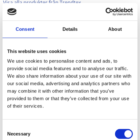
Visa alla produkter från Trendtex
Relaterade produkter
Consent
Details
About
This website uses cookies
We use cookies to personalise content and ads, to
provide social media features and to analyse our traffic.
We also share information about your use of our site with
our social media, advertising and analytics partners who
may combine it with other information that you’ve
provided to them or that they’ve collected from your use
Textilband
of their services.
STJÄRNA,
natur/vit
Bredd: 25 mm.
Consent
Julband till pyssel
och dekoration
Necessary
Selection
15
med tryckta vita
KR