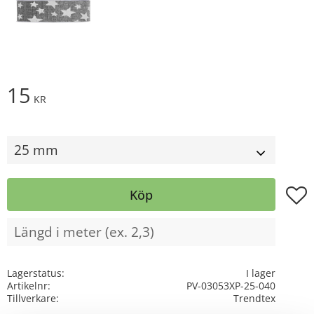
15
KR
Storlek
Lägg t
Köp
Lagerstatus
I lager
Artikelnr
PV-03053XP-25-040
Tillverkare
Trendtex