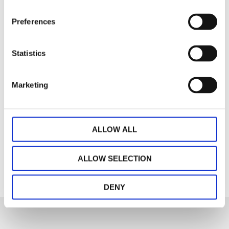
stjärnor på
naturfärgad
botten. Finns i två
Preferences
INFO
färger.
Lägg till i favoriter
Statistics
Marketing
Dela med dig
ALLOW ALL
Facebook
ALLOW SELECTION
DENY