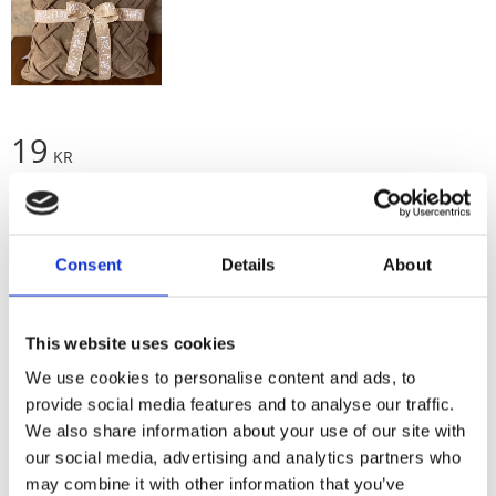
19
KR
Lägg t
Köp
Consent
Details
About
This website uses cookies
Lagerstatus
I lager
Artikelnr
PV-04078G-40-00
We use cookies to personalise content and ads, to
Tillverkare
Trendtex
provide social media features and to analyse our traffic.
Visa alla produkter från Trendtex
We also share information about your use of our site with
our social media, advertising and analytics partners who
may combine it with other information that you’ve