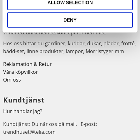
ALLOW SELECTION
Om Trendhuset
DENY
Välkommen till oss på Trendhuset webshop.
Vi har ett unikt helhetskoncept för hemmet.
Hos oss hittar du gardiner, kuddar, dukar, plädar, frotté,
bädd-set, linne produkter, lampor, Morristyger mm
Reklamation & Retur
Våra köpvillkor
Om oss
Kundtjänst
Hur handlar jag?
Kundtjänst: Du når oss på mail. E-post:
trendhuset@telia.com