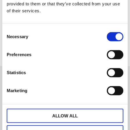
provided to them or that they’ve collected from your use
of their services.
Dela med dig
Consent
Facebook
Necessary
Selection
Preferences
Statistics
Nyhetsbrev
Marketing
PRENUMERERA
ALLOW ALL
Dina personuppgifter behandlas i enlighet med vår
integritetspolicy
.