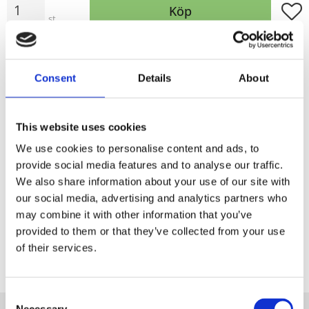
Lägg t
Köp
st
Lagerstatus
I lager
Artikelnr
330057-038-54
Tillverkare
Fondaco
Consent
Details
About
Visa alla produkter från Fondaco
This website uses cookies
We use cookies to personalise content and ads, to
Bleks i direkt solljus.
provide social media features and to analyse our traffic.
We also share information about your use of our site with
Dela med dig
our social media, advertising and analytics partners who
may combine it with other information that you’ve
Facebook
provided to them or that they’ve collected from your use
of their services.
Consent