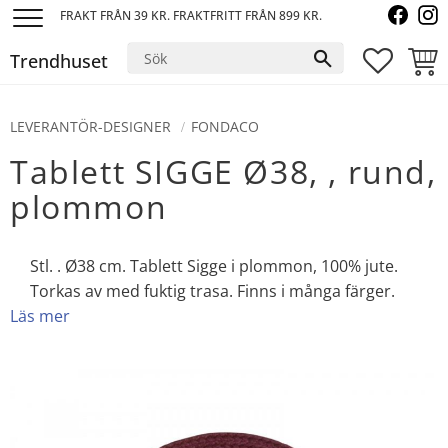
FRAKT FRÅN 39 KR. FRAKTFRITT FRÅN 899 KR.
Meny
Trendhuset
FAVORI
KUND
LEVERANTÖR-DESIGNER
FONDACO
Tablett SIGGE Ø38, , rund,
plommon
Stl. . Ø38 cm. Tablett Sigge i plommon, 100% jute.
Torkas av med fuktig trasa. Finns i många färger.
Läs mer