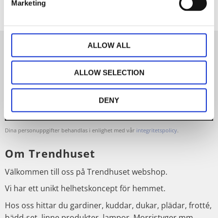
Marketing
ALLOW ALL
Nyhetsbrev
ALLOW SELECTION
DENY
PRENUMERERA
Dina personuppgifter behandlas i enlighet med vår
integritetspolicy
.
Om Trendhuset
Välkommen till oss på Trendhuset webshop.
Vi har ett unikt helhetskoncept för hemmet.
Hos oss hittar du gardiner, kuddar, dukar, plädar, frotté,
bädd-set, linne produkter, lampor, Morristyger mm