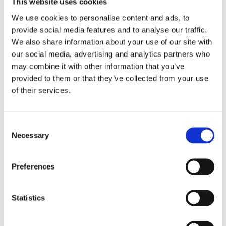
This website uses cookies
Glasunderlägg
We use cookies to personalise content and ads, to
SIGGE Ø 10 cm,
4-pack, grön
provide social media features and to analyse our traffic.
Stl. 4 st. Ø 10 cm.
We also share information about your use of our site with
Glasunderlägg
our social media, advertising and analytics partners who
Sigge i färgen
29
grönt, säljs i
KR
may combine it with other information that you’ve
förpackning om 4
79
KR
provided to them or that they’ve collected from your use
st. 100% jute.
Torkas av med
of their services.
KÖP
fuktig trasa.
Lägg till i favoriter
Consent
Necessary
Selection
Bleks i direkt solljus.
Preferences
Dela med dig
Statistics
Facebook