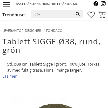
FRAKT FRÅN 39 KR. FRAKTFRITT FRÅN 899 KR.
Meny
Trendhuset
FAVORI
KUND
LEVERANTÖR-DESIGNER
FONDACO
Tablett SIGGE Ø38, rund,
grön
Stl. Ø38 cm. Tablett Sigge i grönt, 100% jute. Torkas
av med fuktig trasa. Finns i många färger.
Läs mer