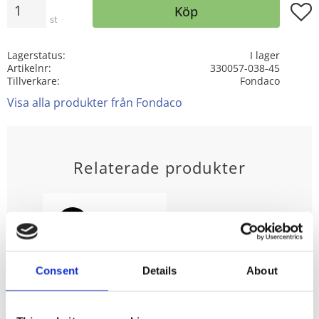
Lägg t
Köp
st
Lagerstatus
I lager
Artikelnr
330057-038-45
Tillverkare
Fondaco
Visa alla produkter från Fondaco
Relaterade produkter
63
%
Consent
Details
About