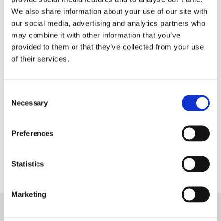
Torkas av med fuktig trasa.
We also share information about your use of our site with
50% Polyester, 50% Polyuretan.
our social media, advertising and analytics partners who
may combine it with other information that you’ve
provided to them or that they’ve collected from your use
of their services.
Consent
Necessary
Selection
Dela med dig
Preferences
Facebook
Statistics
Marketing