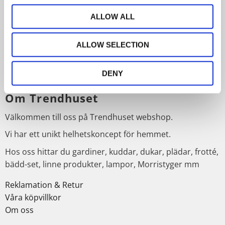
Nyhetsbrev
ALLOW ALL
ALLOW SELECTION
PRENUMERERA
DENY
Dina personuppgifter behandlas i enlighet med vår
integritetspolicy
.
Om Trendhuset
Välkommen till oss på Trendhuset webshop.
Vi har ett unikt helhetskoncept för hemmet.
Hos oss hittar du gardiner, kuddar, dukar, plädar, frotté,
bädd-set, linne produkter, lampor, Morristyger mm
Reklamation & Retur
Våra köpvillkor
Om oss