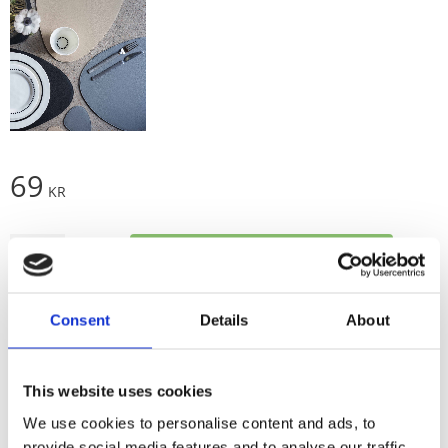
69
KR
Antal
Lägg t
Köp
st
Lagerstatus
I lager
Consent
Details
About
Artikelnr
930007-045-85
Tillverkare
Fondaco
Visa alla produkter från Fondaco
This website uses cookies
We use cookies to personalise content and ads, to
provide social media features and to analyse our traffic.