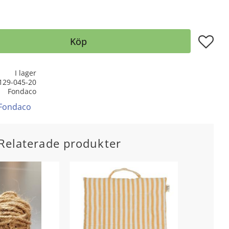
Lägg till
Köp
I lager
129-045-20
Fondaco
 Fondaco
Relaterade produkter