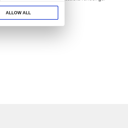
ioner.
ALLOW ALL
uk i till exempel brödkorgen.