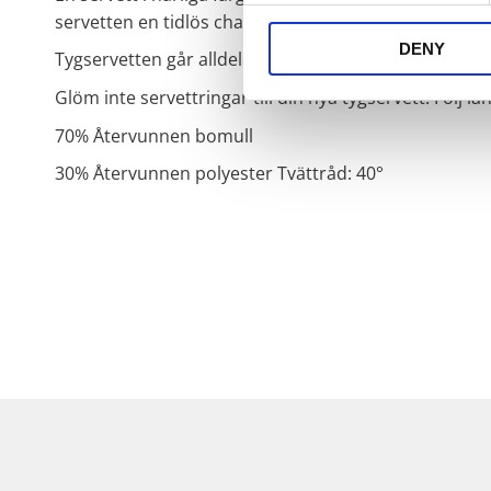
servetten en tidlös charm och gör den till ett perfek
DENY
Tygservetten går alldeles utmärkt att även använda s
Glöm inte servettringar till din nya tygservett. Följ l
70% Återvunnen bomull
30% Återvunnen polyester Tvättråd: 40°