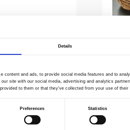
Jutegarn
nystan,
Stl. 10,0
jutegarn e
Details
nystan. De
inreda el
paketsnör
inte som
e content and ads, to provide social media features and to analy
 our site with our social media, advertising and analytics partn
 provided to them or that they’ve collected from your use of their
Preferences
Statistics
A
så finner du fler.
rvunnen bomull och återvunnen polyester, vilket gör den både