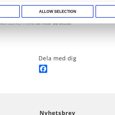
t komplement till olika typer av dukningar och bordsdekorat
ALLOW SELECTION
om en mindre duk. Det går även fint att använda som liten d
änken
SERVETTRING
så hittar du dessa.
Dela med dig
Facebook
Nyhetsbrev