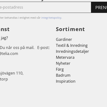
PREN
ter behandlas i enlighet med vår
integritetspolicy
.
änst
Sortiment
 jag?
Gardiner
Textil & Inredning
 Du når oss på mail. E-post:
Inredningsdetaljer
@telia.com
Metervara
Nyheter
Färg
sjövägen 110,
Badrum
torp
Inspiration