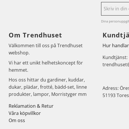
Dina personuppgif
Om Trendhuset
Kundtj
Välkommen till oss på Trendhuset
Hur handlar
webshop.
Kundtjänst:
Vi har ett unikt helhetskoncept för
trendhuset
hemmet.
Hos oss hittar du gardiner, kuddar,
dukar, plädar, frotté, bädd-set, linne
Adress: Öre
produkter, lampor, Morristyger mm
51193 Tores
Reklamation & Retur
Våra köpvillkor
Om oss