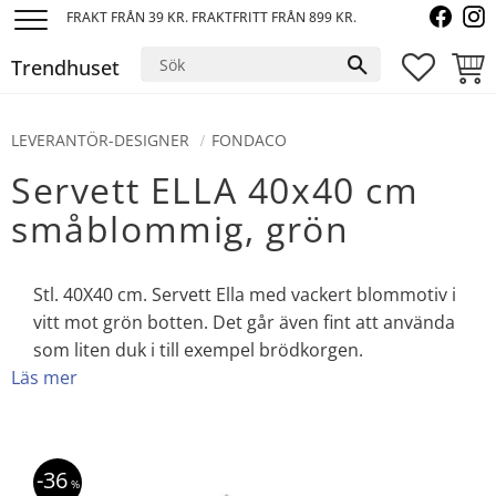
FRAKT FRÅN 39 KR. FRAKTFRITT FRÅN 899 KR.
Meny
Trendhuset
FAVORI
KUND
LEVERANTÖR-DESIGNER
FONDACO
Servett ELLA 40x40 cm
småblommig, grön
Stl. 40X40 cm. Servett Ella med vackert blommotiv i
vitt mot grön botten. Det går även fint att använda
som liten duk i till exempel brödkorgen.
Läs mer
36
%