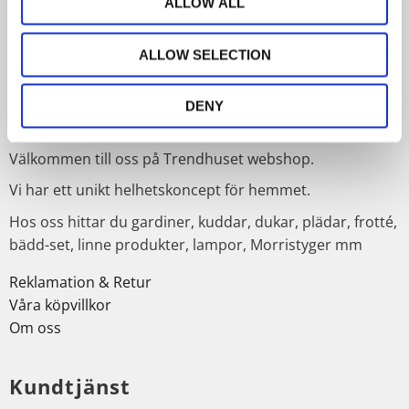
ALLOW ALL
PRENUMERERA
ALLOW SELECTION
Dina personuppgifter behandlas i enlighet med vår
integritetspolicy
.
DENY
Om Trendhuset
Välkommen till oss på Trendhuset webshop.
Vi har ett unikt helhetskoncept för hemmet.
Hos oss hittar du gardiner, kuddar, dukar, plädar, frotté,
bädd-set, linne produkter, lampor, Morristyger mm
Reklamation & Retur
Våra köpvillkor
Om oss
Kundtjänst