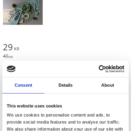
Nedsatt pris:
29
KR
Ordinarie pris:
45
KR
Antal
Lägg t
Köp
st
Consent
Details
About
Lagerstatus
I lager
Artikelnr
230123-040-40
Tillverkare
Fondaco
This website uses cookies
Visa alla produkter från Fondaco
We use cookies to personalise content and ads, to
provide social media features and to analyse our traffic.
We also share information about your use of our site with