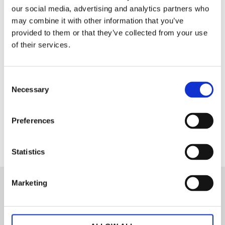
Serie Ella består av kuddfodral, duk, 115x115 cm,
our social media, advertising and analytics partners who
servett 40x40 cm, grytlapp och kökshandduk.
may combine it with other information that you’ve
Grönt är skönt, med serien Ella tillför du en härlig
provided to them or that they’ve collected from your use
of their services.
färgklick i ditt kök.
100% bomull, tvättråd: 40°
Consent
Necessary
Selection
Dela med dig
Facebook
Preferences
Statistics
Marketing
Nyhetsbrev