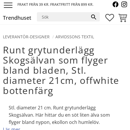
FRAKT FRÅN 39 KR. FRAKTFRITT FRÅN 899 KR.
Meny
Trendhuset
FAVORI
KUND
LEVERANTÖR-DESIGNER
ARVIDSSONS TEXTIL
Runt grytunderlägg
Skogsälvan som flyger
bland bladen, Stl.
diameter 21cm, offwhite
bottenfärg
Stl. diameter 21 cm. Runt grytunderlägg
Skogsälvan. Här hittar du en söt liten älva som
flyger bland nypon, ekollon och humlelöv.
Läs mer