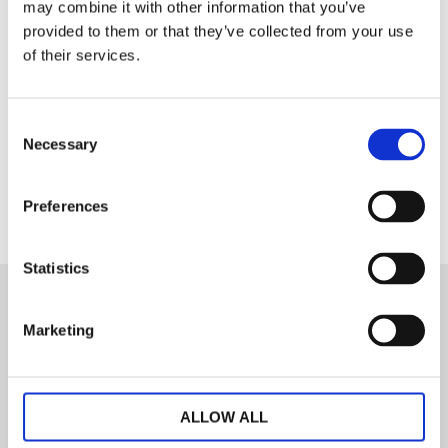
may combine it with other information that you’ve
Tillverkat i 100 % FSC-certifierad MDF
provided to them or that they’ve collected from your use
of their services.
Handdiskas eller torkas av med fuktad trasa
Dela med dig
Consent
Necessary
Selection
Facebook
Preferences
Statistics
Marketing
Nyhetsbrev
ALLOW ALL
PRENUMERERA