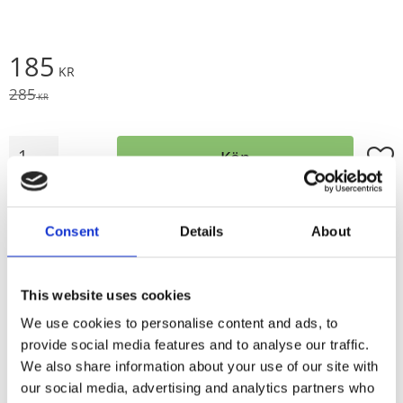
Nedsatt pris:
185
KR
Ordinarie pris:
285
KR
Antal
Lägg t
Köp
st
Lagerstatus
I lager
Artikelnr
2908-67-06-08
Consent
Details
About
Tillverkare
Arvidssons Textil
Visa alla produkter från Arvidssons Textil
This website uses cookies
We use cookies to personalise content and ads, to
Mönstret SKOGSÄLVAN finns i flera produkter följ
provide social media features and to analyse our traffic.
länken
SKOGSÄLVAN
så finner du fler.
We also share information about your use of our site with
our social media, advertising and analytics partners who
Design MiaLotta Arvidsson-Mars