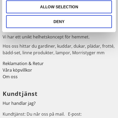
Dina personuppgifter behandlas i enlighet med vår
integritetspolicy
.
ALLOW SELECTION
Om Trendhuset
DENY
Välkommen till oss på Trendhuset webshop.
Vi har ett unikt helhetskoncept för hemmet.
Hos oss hittar du gardiner, kuddar, dukar, plädar, frotté,
bädd-set, linne produkter, lampor, Morristyger mm
Reklamation & Retur
Våra köpvillkor
Om oss
Kundtjänst
Hur handlar jag?
Kundtjänst: Du når oss på mail. E-post: