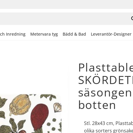
och Inredning
Metervara tyg
Bädd & Bad
Leverantör-Designer
Plasttabl
SKÖRDETI
säsongens
botten
Stl. 28x43 cm, Plastt
olika sorters grönsake