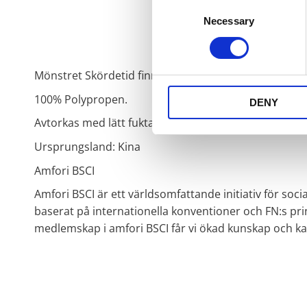
Consent
Necessary
Selection
Mönstret Skördetid finns i flera produkter följ länke
100% Polypropen.
DENY
Avtorkas med lätt fuktad trasa.
Ursprungsland: Kina
Amfori BSCI
Amfori BSCI är ett världsomfattande initiativ för so
baserat på internationella konventioner och FN:s pri
medlemskap i amfori BSCI får vi ökad kunskap och kan