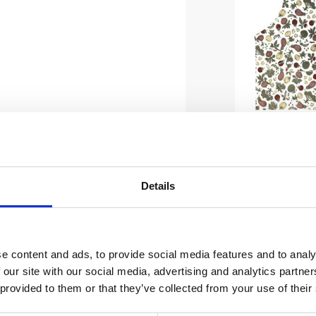
Förk
SKÖRDET
mönst
säson
Details
grönsake
botte
Stl. 75x80 c
förkläde SKÖ
mönster av ol
189
grönsaker.
e content and ads, to provide social media features and to analy
Design. Nac
 our site with our social media, advertising and analytics partn
band att kn
midja
 provided to them or that they’ve collected from your use of their