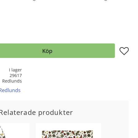
Lägg till
Köp
I lager
29617
Redlunds
 Redlunds
Relaterade produkter