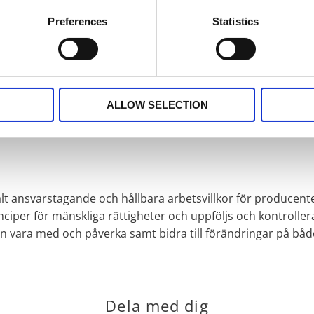
Preferences
Statistics
n
SKÖRDETID
så finner du fler.
ALLOW SELECTION
cialt ansvarstagande och hållbara arbetsvillkor för producen
nciper för mänskliga rättigheter och uppföljs och kontroll
 vara med och påverka samt bidra till förändringar på både 
Dela med dig