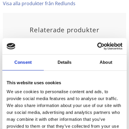
Visa alla produkter från Redlunds
Relaterade produkter
31
53
%
%
Consent
Details
About
This website uses cookies
We use cookies to personalise content and ads, to
Gardin
Grillvante
provide social media features and to analyse our traffic.
Vimmerby med
Vimmerby med
We also share information about your use of our site with
röda, vita svarta
röda, vita svarta
our social media, advertising and analytics partners who
och grå hus,
och grå hus,
may combine it with other information that you’ve
granar, harar
granar, harar
provided to them or that they’ve collected from your use
och rådjur,
och rådjur,