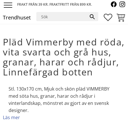
FRAKT FRÅN 39 KR. FRAKTFRITT FRÅN 899 KR.
Meny
Trendhuset
FAVORI
KUND
Pläd Vimmerby med röda,
vita svarta och grå hus,
granar, harar och rådjur,
Linnefärgad botten
Stl. 130x170 cm, Mjuk och skön pläd VIMMERBY
med söta hus, granar, harar och rådjur i
vinterlandskap, mönstret av gjort av en svensk
designer.
Läs mer