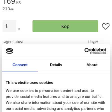
Nedsatt pris:
169
KR
Ordinarie pris:
210
KR
Antal
Lägg t
Köp
st
Lagerstatus
I lager
Artikelnr
16171
Tillverkare
Redlunds
Visa alla produkter från Redlunds
Consent
Details
About
Tvätt 40º
This website uses cookies
En mysig filt kan vi inte få för många av. Så skönt
We use cookies to personalise content and ads, to
att svepa in sig i en mjuk filt och krypa upp i soffan
provide social media features and to analyse our traffic.
eller att ha på uteplatsen för att lägga om axlarna
We also share information about your use of our site with
när kvällskylan kommer smygande.
our social media, advertising and analytics partners who