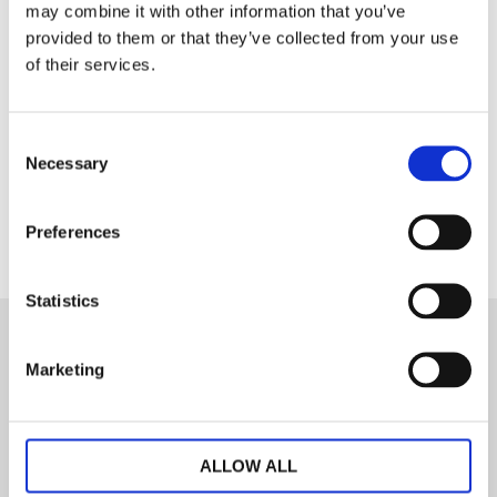
Hos oss hittar du en mängd olika filtar i olika
may combine it with other information that you’ve
material och en mängd färger.
provided to them or that they’ve collected from your use
of their services.
Dela med dig
Consent
Necessary
Selection
Facebook
Preferences
Statistics
Marketing
Nyhetsbrev
ALLOW ALL
PRENUMERERA