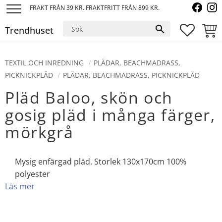
FRAKT FRÅN 39 KR. FRAKTFRITT FRÅN 899 KR.
Meny
Trendhuset
FAVORI
KUND
TEXTIL OCH INREDNING
PLÄDAR, BEACHMADRASS,
PICKNICKPLÄD
PLÄDAR, BEACHMADRASS, PICKNICKPLÄD
Pläd Baloo, skön och
gosig pläd i många färger,
mörkgrå
Mysig enfärgad pläd. Storlek 130x170cm 100%
polyester
Läs mer