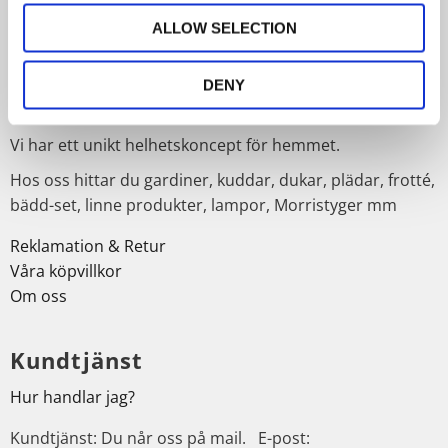
Dina personuppgifter behandlas i enlighet med vår
integritetspolicy
.
ALLOW SELECTION
Om Trendhuset
DENY
Välkommen till oss på Trendhuset webshop.
Vi har ett unikt helhetskoncept för hemmet.
Hos oss hittar du gardiner, kuddar, dukar, plädar, frotté,
bädd-set, linne produkter, lampor, Morristyger mm
Reklamation & Retur
Våra köpvillkor
Om oss
Kundtjänst
Hur handlar jag?
Kundtjänst: Du når oss på mail. E-post: