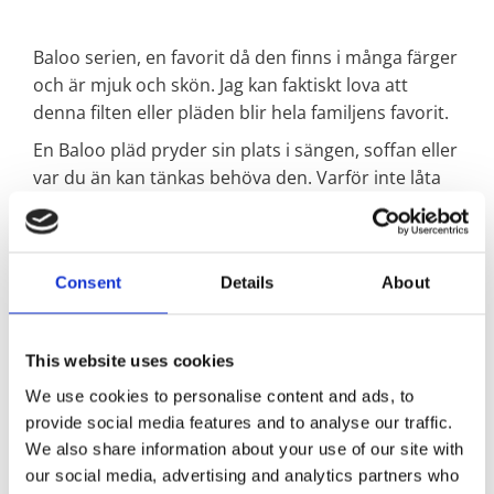
Baloo serien, en favorit då den finns i många färger
och är mjuk och skön. Jag kan faktiskt lova att
denna filten eller pläden blir hela familjens favorit.
En Baloo pläd pryder sin plats i sängen, soffan eller
var du än kan tänkas behöva den. Varför inte låta
alla i familjen få var sin?
100% polyester,
Tvättas i 40º
Consent
Details
About
OEKO-TEX® Standard 100
OEKO-TEX® Standard 100 är ett oberoende globalt
This website uses cookies
test- och certifieringssystem för textila produkter i
We use cookies to personalise content and ads, to
alla produktionsled. Certifieringen innebär att
provide social media features and to analyse our traffic.
textilen i den färdiga produkten är fri från
We also share information about your use of our site with
ohälsosamma kemikalier. Certifieringssystemet
our social media, advertising and analytics partners who