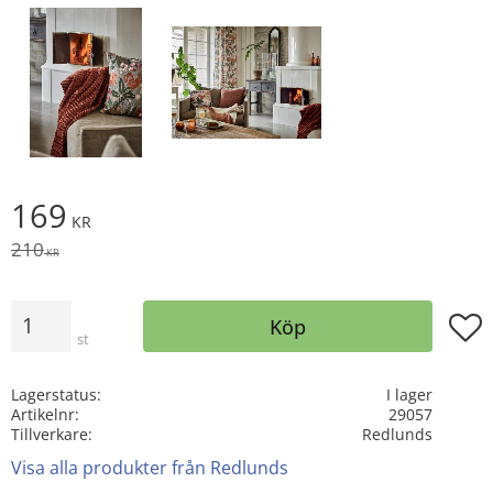
Nedsatt pris:
169
KR
Ordinarie pris:
210
KR
Antal
Lägg t
Köp
st
Lagerstatus
I lager
Artikelnr
29057
Tillverkare
Redlunds
Visa alla produkter från Redlunds