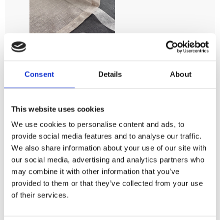
Snabbfållningsband/Fållfixband
Transparant
Consent
Details
About
3.2m
Längd 3,2 meter,
bredd 25mm.
29
This website uses cookies
KR
We use cookies to personalise content and ads, to
provide social media features and to analyse our traffic.
KÖP
Lägg till i favoriter
We also share information about your use of our site with
our social media, advertising and analytics partners who
may combine it with other information that you’ve
provided to them or that they’ve collected from your use
of their services.
Detta grafiska mönster är inspirerat från 50-60 tal
och finns i många olika färg ställningar.