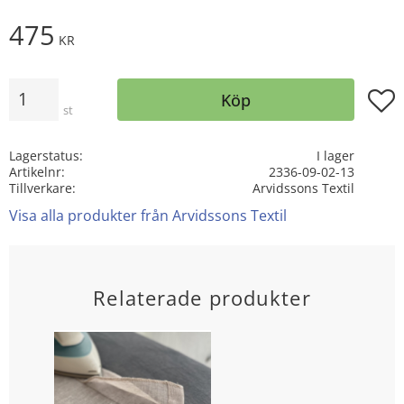
475
KR
Antal
Lägg t
Köp
st
Lagerstatus
I lager
Artikelnr
2336-09-02-13
Tillverkare
Arvidssons Textil
Visa alla produkter från Arvidssons Textil
Relaterade produkter