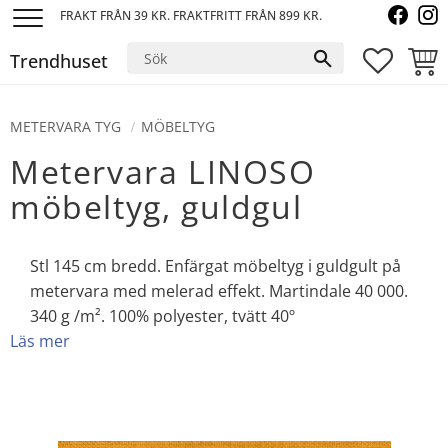
FRAKT FRÅN 39 KR. FRAKTFRITT FRÅN 899 KR.
Meny
Trendhuset
FAVORI
KUND
METERVARA TYG
MÖBELTYG
Metervara LINOSO
möbeltyg, guldgul
Stl 145 cm bredd. Enfärgat möbeltyg i guldgult på
metervara med melerad effekt. Martindale 40 000.
340 g /m². 100% polyester, tvätt 40º
Läs mer