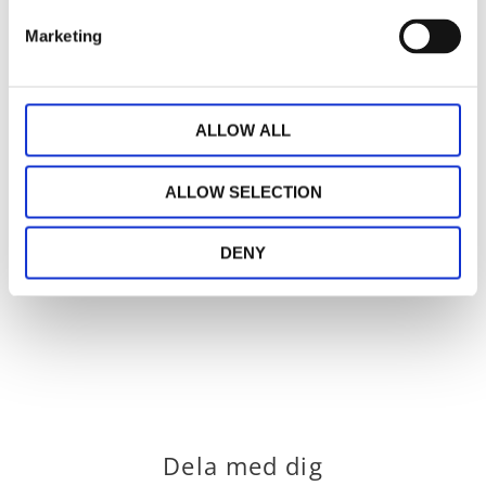
socialt ansvarstagande och hållbara arbetsvillkor
Marketing
för producenter inom odling och produktion.
Amfori BSCI är baserat på internationella
konventioner och FN:s principer för mänskliga
ALLOW ALL
rättigheter och uppföljs och kontrolleras av
oberoende tredjepartsrevisorer. Genom vårt
medlemskap i amfori BSCI får vi ökad kunskap och
ALLOW SELECTION
kan vara med och påverka samt bidra till
förändringar på både kort och lång sikt.
DENY
Dela med dig