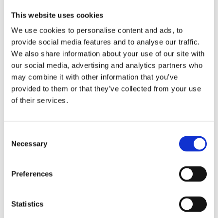
100% polyester, tvätt 40º
This website uses cookies
OEKO-TEX® Standard 100
We use cookies to personalise content and ads, to
OEKO-TEX® Standard 100 är ett oberoende globalt
provide social media features and to analyse our traffic.
test- och certifieringssystem för textila produkter i
We also share information about your use of our site with
alla produktionsled. Certifieringen innebär att
our social media, advertising and analytics partners who
textilen i den färdiga produkten är fri från
may combine it with other information that you’ve
ohälsosamma kemikalier. Certifieringssystemet
provided to them or that they’ve collected from your use
infördes 1992 och huvudsyftet är att utveckla
of their services.
provningskriterier, gränsvärden och testmetoder
på vetenskaplig grund. Certifikatet gäller i 12
månader, efter det görs nya tester, för att få ett
Consent
Necessary
nytt certifikat. Stickprov och nya kontroller av
Selection
materialen görs allt eftersom nya krav på
gränsvärden uppdateras årligen av Oeko-Tex,
Preferences
baserat på EU:s regelverk.
Amfori BSCI
Statistics
Amfori BSCI är ett världsomfattande initiativ för