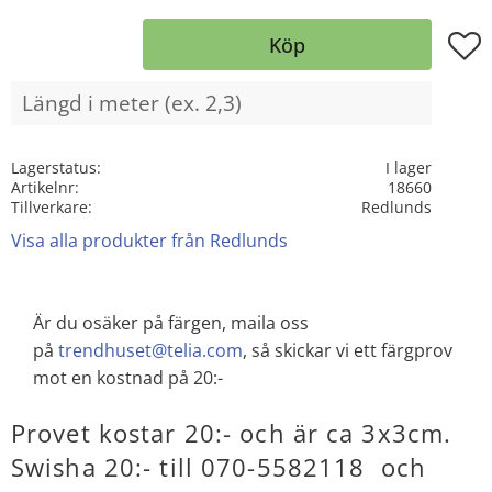
Lägg t
Köp
Lagerstatus
I lager
Artikelnr
18660
Tillverkare
Redlunds
Visa alla produkter från Redlunds
Är du osäker på färgen, maila oss
på
trendhuset@telia.com
, så skickar vi ett färgprov
mot en kostnad på 20:-
Provet kostar 20:- och är ca 3x3cm.
Swisha 20:- till 070-5582118 och