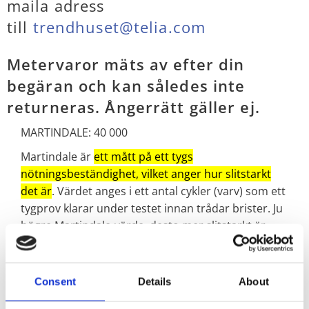
maila adress
till
trendhuset@telia.com
Metervaror mäts av efter din
begäran och kan således inte
returneras. Ångerrätt gäller ej.
MARTINDALE: 40 000
Martindale är
ett mått på ett tygs
nötningsbeständighet, vilket anger hur slitstarkt
det är
. Värdet anges i ett antal cykler (varv) som ett
tygprov klarar under testet innan trådar brister. Ju
högre Martindale-värde, desto mer slitstarkt är
tyget. Ett tyg med minst 15 000–25 000 Martindale
rekommenderas för hemmabruk, medan offentliga
miljöer bör ha 30 000 Martindale eller högre
Consent
Details
About