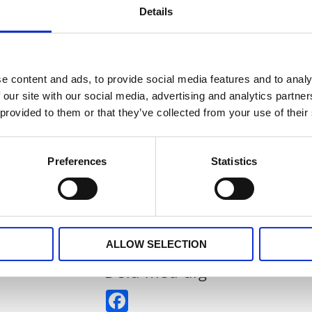
Details
e content and ads, to provide social media features and to analy
 our site with our social media, advertising and analytics partn
 provided to them or that they’ve collected from your use of their
Preferences
Statistics
som är några centimeter större än kuddfodralet.
ALLOW SELECTION
Dela med dig
Facebook