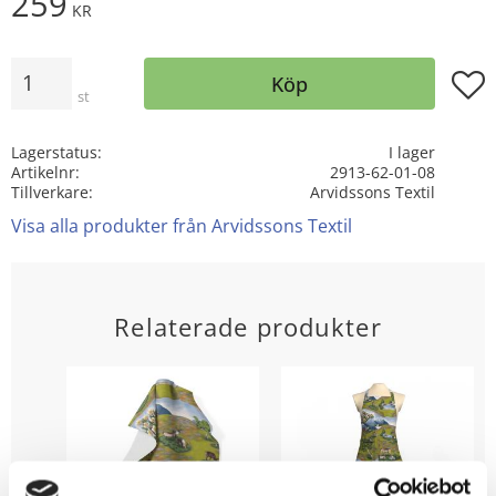
259
KR
Antal
Lägg t
Köp
st
Lagerstatus
I lager
Artikelnr
2913-62-01-08
Tillverkare
Arvidssons Textil
Visa alla produkter från Arvidssons Textil
Relaterade produkter