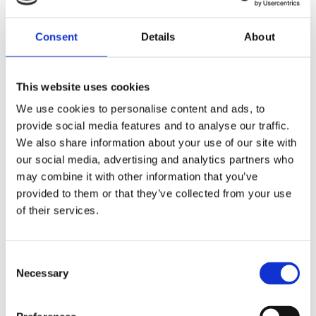
Consent
Details
About
Handduk
Förkläde
RENVANDRING
RENVANDRING
46x70cm, grön
65x85cm, grön
This website uses cookies
Stl. 46x70cm.
Stl. 65x85cm.
We use cookies to personalise content and ads, to
Handduk
Förkläde
Renvandring.
Renvandring.
provide social media features and to analyse our traffic.
163
389
Design Mialotta
Design MiaLotta
KR
KR
Arvidsson-Mars.
Arvidsson-Mars.
We also share information about your use of our site with
Kökshandduk med
Vackert motiv av
our social media, advertising and analytics partners who
naturmotiv i form
renar i den
KÖP
KÖP
av renar i
natursköna
may combine it with other information that you’ve
fjällvärlden.
fjällvärlden. Ficka
Lägg till i favoriter
Lägg t
provided to them or that they’ve collected from your use
på magen.
of their services.
Mönstret Renvandring finns i flera produkter följ
Consent
Necessary
länken
RENVANDRING
så finner du fler.
Selection
Mialotta Arvidsson-Mars är Arvidsson Textils egen