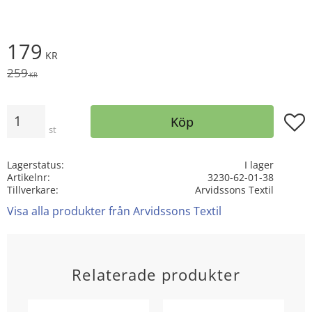
Nedsatt pris:
179
KR
Ordinarie pris:
259
KR
Antal
Lägg t
Köp
st
Lagerstatus
I lager
Artikelnr
3230-62-01-38
Tillverkare
Arvidssons Textil
Visa alla produkter från Arvidssons Textil
Relaterade produkter