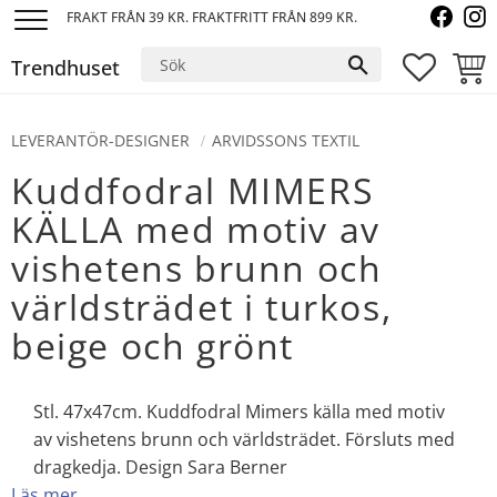
FRAKT FRÅN 39 KR. FRAKTFRITT FRÅN 899 KR.
Meny
Trendhuset
FAVORI
KUND
LEVERANTÖR-DESIGNER
ARVIDSSONS TEXTIL
Kuddfodral MIMERS
KÄLLA med motiv av
vishetens brunn och
världsträdet i turkos,
beige och grönt
Stl. 47x47cm. Kuddfodral Mimers källa med motiv
av vishetens brunn och världsträdet. Försluts med
dragkedja. Design Sara Berner
Läs mer