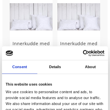
Innerkudde med
Innerkudde med
fjäderfyllning,
polyesterfyllning
finns i många
i flera olika
olika storlekar
storlekar
Material: 50%
Innerkuddar med
Consent
Details
About
Fjäder, 50%
polyesterfyllning i
krossad fjäder
flera olika storlekar
85
79
KR
KR
This website uses cookies
INFO
INFO
We use cookies to personalise content and ads, to
Lägg till i favoriter
Lägg till
provide social media features and to analyse our traffic.
We also share information about your use of our site with
our social media, advertising and analytics partners who