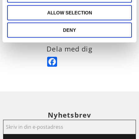
Design Sara Berner
ALLOW SELECTION
100% bomull.
Tvättas i 30 grader, max krympning 3-4%.
DENY
Dela med dig
Facebook
Nyhetsbrev