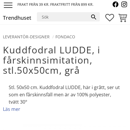
FRAKT FRÅN 39 KR. FRAKTFRITT FRÅN 899 KR.
Meny
Trendhuset
FAVORI
KUND
LEVERANTÖR-DESIGNER
FONDACO
Kuddfodral LUDDE, i
fårskinnsimitation,
stl.50x50cm, grå
Stl. 50x50 cm. Kuddfodral LUDDE, här i grått, ser ut
som en fårskinnsfäll men är av 100% polyester,
tvätt 30°
Läs mer