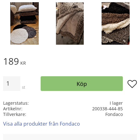
189
KR
Antal
Lägg t
Köp
st
Lagerstatus
I lager
Artikelnr
200338-444-85
Tillverkare
Fondaco
Visa alla produkter från Fondaco