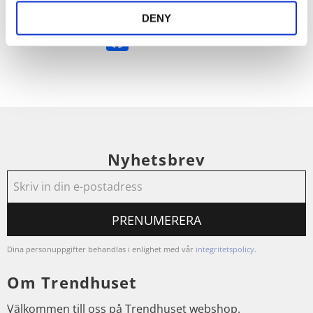
Dela med dig
DENY
Facebook
Nyhetsbrev
PRENUMERERA
Dina personuppgifter behandlas i enlighet med vår
integritetspolicy
.
Om Trendhuset
Välkommen till oss på Trendhuset webshop.