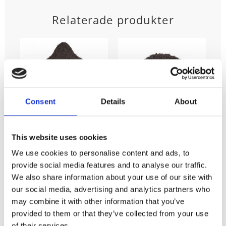
Relaterade produkter
Consent
Details
About
Fäll LUDDE, grå
Sittdyna LUDDE,
This website uses cookies
grå
Stl. 60x110 cm.
We use cookies to personalise content and ads, to
Fällen LUDDE, här i
Stl. Diam. 40 cm.
grått, ser ut som
Sittdyna LUDDE,
provide social media features and to analyse our traffic.
379
en fårskinnsfäll
KR
ser ut som fårskinn
men är av 100%
135
We also share information about your use of our site with
men är 100%
KR
polyester. Tvätt
polyester. Tvätt
our social media, advertising and analytics partners who
30°
30°. Finns även
KÖP
may combine it with other information that you’ve
som fäll och i två
Lägg till i favoriter
KÖP
färger, grå och
provided to them or that they’ve collected from your use
offwhite.
Lägg till
of their services.