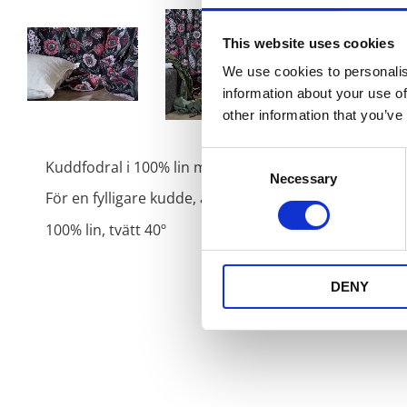
This website uses cookies
We use cookies to personalis
information about your use of
other information that you’ve
Consent
Kuddfodral i 100% lin med jeanssöm runt om och dragk
Necessary
Selection
För en fylligare kudde, använd en innerkudde som är
100% lin, tvätt 40º
DENY