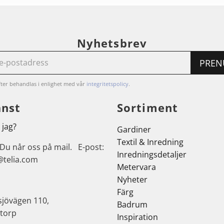
Nyhetsbrev
PREN
ter behandlas i enlighet med vår
integritetspolicy
.
änst
Sortiment
 jag?
Gardiner
Textil & Inredning
 Du når oss på mail. E-post:
Inredningsdetaljer
@telia.com
Metervara
Nyheter
Färg
sjövägen 110,
Badrum
torp
Inspiration