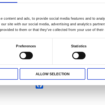
e content and ads, to provide social media features and to analy
 our site with our social media, advertising and analytics partn
 provided to them or that they’ve collected from your use of their
edja på baksidan. Finns i flera olika färgställningar.
Preferences
Statistics
 några centimeter större än kuddfodralet.
Dela med dig
ALLOW SELECTION
Facebook