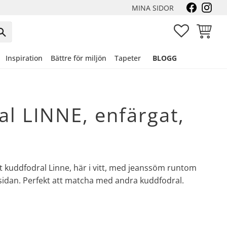
MINA SIDOR
FAVORITER
KUNDVA
Inspiration
Bättre för miljön
Tapeter
BLOGG
l LINNE, enfärgat,
at kuddfodral Linne, här i vitt, med jeanssöm runtom
sidan. Perfekt att matcha med andra kuddfodral.