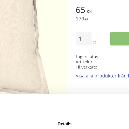
Nedsatt pris:
65
KR
Ordinarie pris:
179
KR
Antal
st
Lagerstatus
Artikelnr
Tillverkare
Visa alla produkter från
Rutnätsvy
Listvy
Details