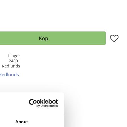
Lägg till
Köp
I lager
24801
Redlunds
 Redlunds
About