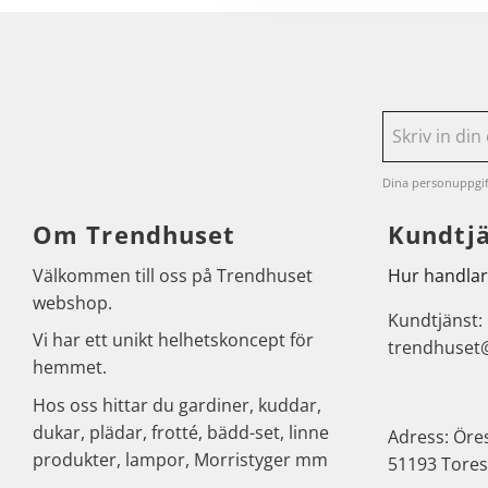
Dina personuppgif
Om Trendhuset
Kundtj
Välkommen till oss på Trendhuset
Hur handlar
webshop.
Kundtjänst:
Vi har ett unikt helhetskoncept för
trendhuset
hemmet.
Hos oss hittar du gardiner, kuddar,
dukar, plädar, frotté, bädd-set, linne
Adress: Öre
produkter, lampor, Morristyger mm
51193 Tores