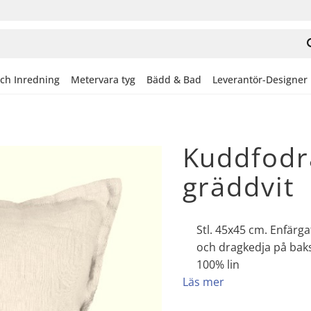
och Inredning
Metervara tyg
Bädd & Bad
Leverantör-Designer
Kuddfodra
gräddvit
Stl. 45x45 cm. Enfärg
och dragkedja på bak
100% lin
Läs mer