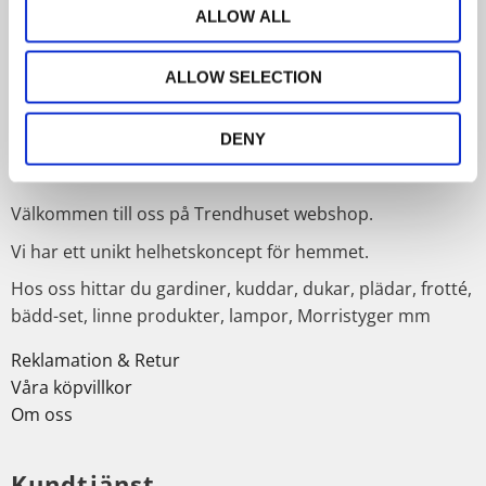
ALLOW ALL
PRENUMERERA
ALLOW SELECTION
Dina personuppgifter behandlas i enlighet med vår
integritetspolicy
.
DENY
Om Trendhuset
Välkommen till oss på Trendhuset webshop.
Vi har ett unikt helhetskoncept för hemmet.
Hos oss hittar du gardiner, kuddar, dukar, plädar, frotté,
bädd-set, linne produkter, lampor, Morristyger mm
Reklamation & Retur
Våra köpvillkor
Om oss
Kundtjänst