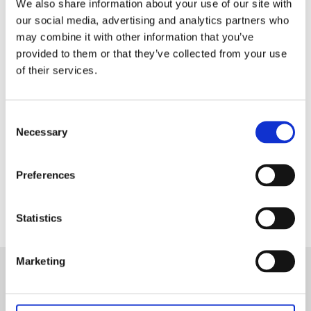
väldigt många år hos Arvidssons. Hon designade
We also share information about your use of our site with
bland annat en hel serie Dalahäst mönster. Här ser
our social media, advertising and analytics partners who
vi mönstret Leksand som tydligt fått sin inspiration
may combine it with other information that you’ve
från den kända dalahästen tillsammans med
provided to them or that they’ve collected from your use
kurbitsmålningarna som är så typiska för Dalarna.
of their services.
Mönstret finns i ett flertal olika färger och
produkter.
Consent
Necessary
Selection
Dela med dig
Facebook
Preferences
Statistics
Marketing
Nyhetsbrev