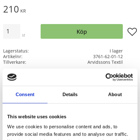
210
KR
Antal
Lägg t
Köp
st
Lagerstatus
I lager
Artikelnr
3761-62-01-12
Tillverkare
Arvidssons Textil
Visa alla produkter från Arvidssons Textil
Innerkudde köpes separat. För ett välfyllt utseende
Consent
Details
About
köp gärna en innerkudde som är något större.
100% bomull, tvättas i 40 grader, max krympning 3-
This website uses cookies
4%.
We use cookies to personalise content and ads, to
Carola Bengtsson-Malmström arbetade under
provide social media features and to analyse our traffic.