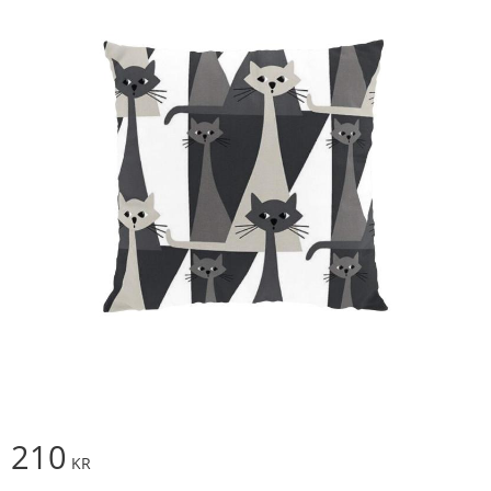
210
KR