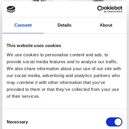
Panelgardin
Förkläde Kitty,
Kitty, tuffa
tuffa katter, Stl.
katter, Stl. 2st
65x85cm, grå
Consent
Details
About
43x240cm, grå
Stl. 65x85cm.
Förkläde Kitty i 50-
Stl. 2st 43x240cm.
60 tals retrostil
Panelgardin Kitty i
353
med tuffa katter i
KR
This website uses cookies
50-60 tals retrostil
olika storlekar.
475
med tuffa katter i
KR
Design Björk-Forth
olika storlekar.
We use cookies to personalise content and ads, to
Upphägning kanal.
KÖP
provide social media features and to analyse our traffic.
Overlock nedtill
Lägg t
KÖP
We also share information about your use of our site with
Lägg till i favoriter
our social media, advertising and analytics partners who
may combine it with other information that you’ve
provided to them or that they’ve collected from your use
of their services.
Innerkudde köpes separat. För ett välfyllt utseende
köp gärna en innerkudde som är något större.
Consent
Mönstret Kitty finns i flera produkter följ
Necessary
Selection
länken
KITTY
så finner du fler.