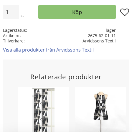
Antal
Lägg t
Köp
st
Lagerstatus
I lager
Artikelnr
2675-62-01-11
Tillverkare
Arvidssons Textil
Visa alla produkter från Arvidssons Textil
Relaterade produkter